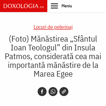
Skip
Meniu
to
main
Main
content
navigation
Locuri de pelerinaj
(Foto) Mănăstirea „Sfântul
Ioan Teologul” din Insula
Patmos, considerată cea mai
importantă mănăstire de la
Marea Egee