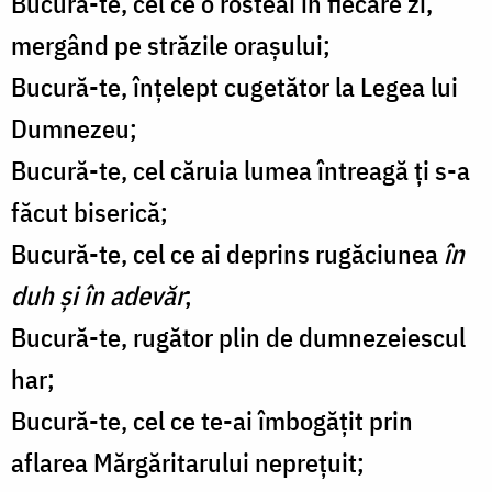
Bucură-te, cel ce o rosteai în fiecare zi,
mergând pe străzile orașului;
Bucură-te, înțelept cugetător la Legea lui
Dumnezeu;
Bucură-te, cel căruia lumea întreagă ți s-a
făcut biserică;
Bucură-te, cel ce ai deprins rugăciunea
în
duh și în adevăr
;
Bucură-te, rugător plin de dumnezeiescul
har;
Bucură-te, cel ce te-ai îmbogățit prin
aflarea Mărgăritarului neprețuit;