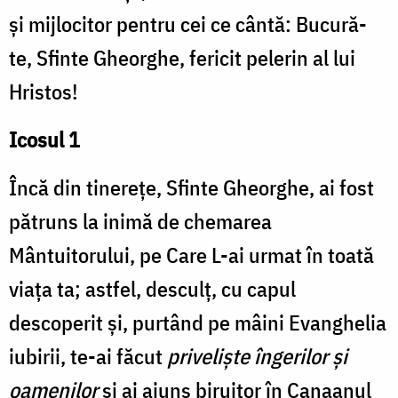
și mijlocitor pentru cei ce cântă: Bucură-
te, Sfinte Gheorghe, fericit pelerin al lui
Hristos!
Icosul 1
Încă din tinerețe, Sfinte Gheorghe, ai fost
pătruns la inimă de chemarea
Mântuitorului, pe Care L-ai urmat în toată
viața ta; astfel, desculț, cu capul
descoperit și, purtând pe mâini Evanghelia
iubirii, te-ai făcut
priveliște îngerilor și
oamenilor
și ai ajuns biruitor în Canaanul