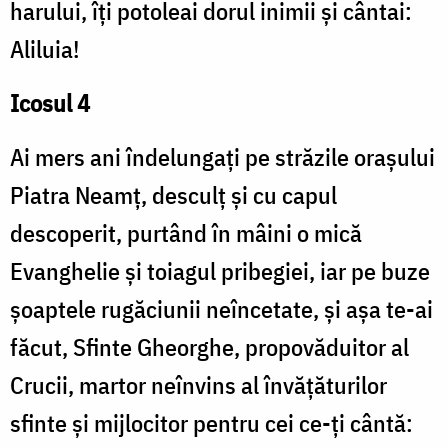
harului, îți potoleai dorul inimii și cântai:
Aliluia!
Icosul 4
Ai mers ani îndelungați pe străzile orașului
Piatra Neamț, desculț și cu capul
descoperit, purtând în mâini o mică
Evanghelie și toiagul pribegiei, iar pe buze
șoaptele rugăciunii neîncetate, și așa te-ai
făcut, Sfinte Gheorghe, propovăduitor al
Crucii, martor neînvins al învățăturilor
sfinte și mijlocitor pentru cei ce-ți cântă: