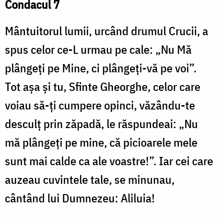
Condacul 7
Mântuitorul lumii, urcând drumul Crucii, a
spus celor ce-L urmau pe cale: „Nu Mă
plângeți pe Mine, ci plângeți-vă pe voi”.
Tot așa și tu, Sfinte Gheorghe, celor care
voiau să-ți cumpere opinci, văzându-te
desculț prin zăpadă, le răspundeai: „Nu
mă plângeți pe mine, că picioarele mele
sunt mai calde ca ale voastre!”. Iar cei care
auzeau cuvintele tale, se minunau,
cântând lui Dumnezeu: Aliluia!