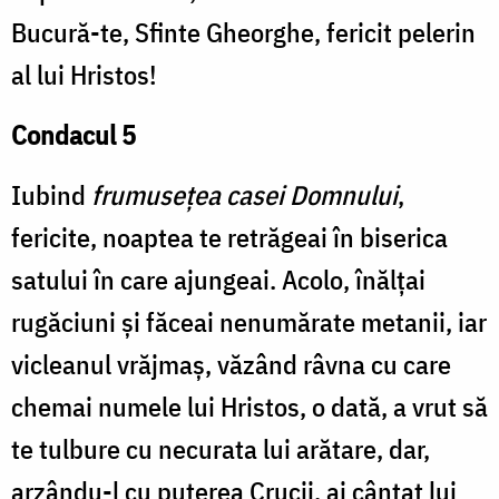
Bucură-te, Sfinte Gheorghe, fericit pelerin
al lui Hristos!
Condacul 5
Iubind
frumusețea casei Domnului
,
fericite, noaptea te retrăgeai în biserica
satului în care ajungeai. Acolo, înălțai
rugăciuni și făceai nenumărate metanii, iar
vicleanul vrăjmaș, văzând râvna cu care
chemai numele lui Hristos, o dată, a vrut să
te tulbure cu necurata lui arătare, dar,
arzându-l cu puterea Crucii, ai cântat lui