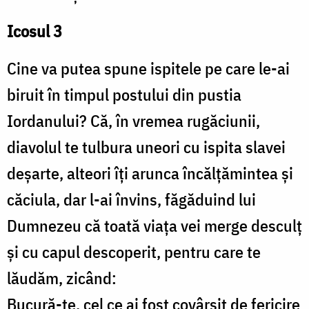
Icosul 3
Cine va putea spune ispitele pe care le-ai
biruit în timpul postului din pustia
Iordanului? Că, în vremea rugăciunii,
diavolul te tulbura uneori cu ispita slavei
deșarte, alteori îți arunca încălțămintea și
căciula, dar l-ai învins, făgăduind lui
Dumnezeu că toată viața vei merge desculț
și cu capul descoperit, pentru care te
lăudăm, zicând:
Bucură-te, cel ce ai fost covârșit de fericire