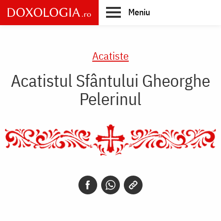
Skip
Meniu
to
main
Main
content
navigation
Acatiste
Acatistul Sfântului Gheorghe
Pelerinul