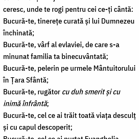
ceresc, unde te rogi pentru cei ce-ți cântă:
Bucură-te, tinerețe curată și lui Dumnezeu
închinată;
Bucură-te, vârf al evlaviei, de care s-a
minunat familia ta binecuvântată;
Bucură-te, pelerin pe urmele Mântuitorului
în Țara Sfântă;
Bucură-te, rugător
cu duh smerit și cu
inimă înfrântă
;
Bucură-te, cel ce ai trăit toată viața desculț
și cu capul descoperit;
Bucură-te, cel ce ai purtat Evanghelia