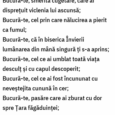
Bucură-te, smerită cugetare, care ai
disprețuit viclenia lui ascunsă;
Bucură-te, cel prin care nălucirea a pierit
ca fumul;
Bucură-te, că în biserica Învierii
lumânarea din mână singură ți s-a aprins;
Bucură-te, cel ce ai umblat toată viața
desculț și cu capul descoperit;
Bucură-te, cel ce ai fost încununat cu
neveștejita cunună în cer;
Bucură-te, pasăre care ai zburat cu dor
spre Țara făgăduinței;