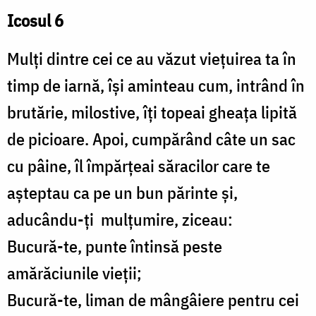
Icosul 6
Mulți dintre cei ce au văzut viețuirea ta în
timp de iarnă, își aminteau cum, intrând în
brutărie, milostive, îți topeai gheața lipită
de picioare. Apoi, cumpărând câte un sac
cu pâine, îl împărțeai săracilor care te
așteptau ca pe un bun părinte și,
aducându-ți mulțumire, ziceau:
Bucură-te, punte întinsă peste
amărăciunile vieții;
Bucură-te, liman de mângâiere pentru cei