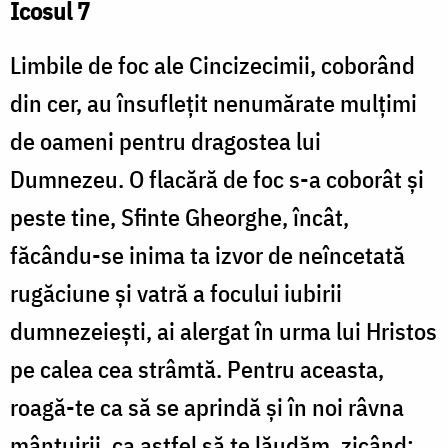
Icosul 7
Limbile de foc ale Cincizecimii, coborând
din cer, au însuflețit nenumărate mulțimi
de oameni pentru dragostea lui
Dumnezeu. O flacără de foc s-a coborât și
peste tine, Sfinte Gheorghe, încât,
făcându-se inima ta izvor de neîncetată
rugăciune și vatră a focului iubirii
dumnezeiești, ai alergat în urma lui Hristos
pe calea cea strâmtă. Pentru aceasta,
roagă-te ca să se aprindă și în noi râvna
mântuirii, ca astfel să te lăudăm, zicând: