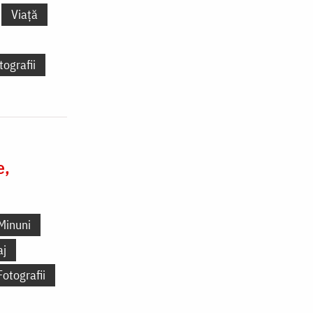
Viață
tografii
e,
Minuni
aj
Fotografii