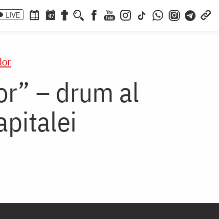
LIVE
07
lor
or” – drum al
apitalei