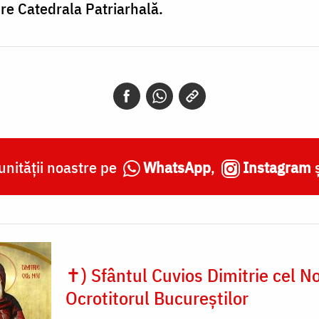
re Catedrala Patriarhală.
nității noastre pe
WhatsApp
,
Instagram
✝) Sfântul Cuvios Dimitrie cel N
Ocrotitorul Bucureștilor