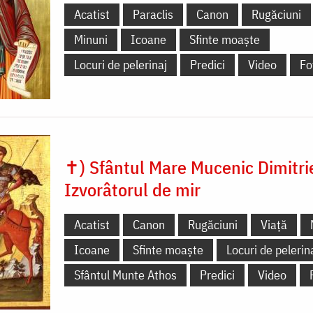
Acatist
Paraclis
Canon
Rugăciuni
Minuni
Icoane
Sfinte moaște
Locuri de pelerinaj
Predici
Video
Fo
✝) Sfântul Mare Mucenic Dimitri
Izvorâtorul de mir
Acatist
Canon
Rugăciuni
Viață
Icoane
Sfinte moaște
Locuri de pelerin
Sfântul Munte Athos
Predici
Video