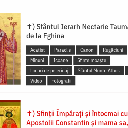
✝) Sfântul Ierarh Nectarie Taum
de la Eghina
Acatist
Paraclis
Canon
Rugăciuni
Minuni
Icoane
Sfinte moaște
Locuri de pelerinaj
Sfântul Munte Athos
Video
Fotografii
✝) Sfinții Împărați și întocmai cu
Apostolii Constantin și mama sa