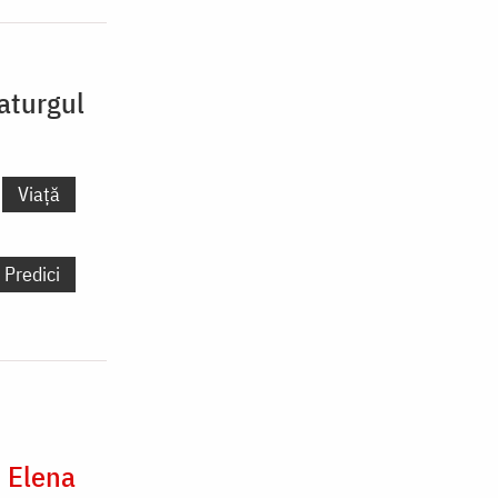
aturgul
Viață
Predici
, Elena