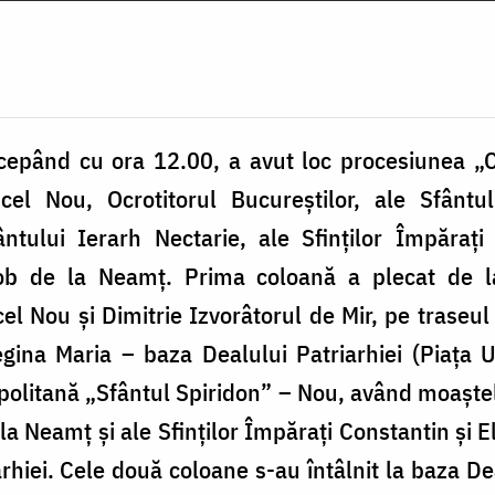
cepând cu ora 12.00, a avut loc procesiunea „C
 cel Nou, Ocrotitorul Bucureștilor, ale Sfântu
ântului Ierarh Nectarie, ale Sfinților Împărați
ob de la Neamț. Prima coloană a plecat de l
cel Nou și Dimitrie Izvorâtorul de Mir, pe traseul
gina Maria – baza Dealului Patriarhiei (Piața U
opolitană „Sfântul Spiridon” – Nou, având moaștel
la Neamț și ale Sfinților Împărați Constantin și E
hiei. Cele două coloane s-au întâlnit la baza Dea