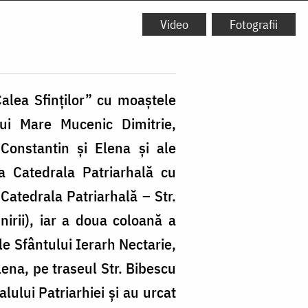
Video
Fotografii
alea Sfinților” cu moaștele
lui Mare Mucenic Dimitrie,
 Constantin și Elena și ale
a Catedrala Patriarhală cu
 Catedrala Patriarhală – Str.
nirii), iar a doua coloană a
e Sfântului Ierarh Nectarie,
lena, pe traseul Str. Bibescu
lului Patriarhiei și au urcat