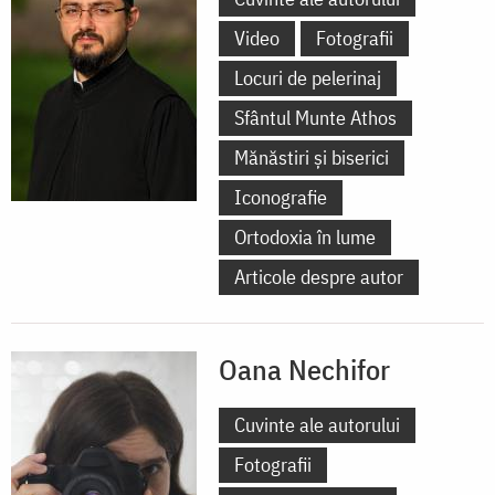
Video
Fotografii
Locuri de pelerinaj
Sfântul Munte Athos
Mănăstiri și biserici
Iconografie
Ortodoxia în lume
Articole despre autor
Oana Nechifor
Cuvinte ale autorului
Fotografii