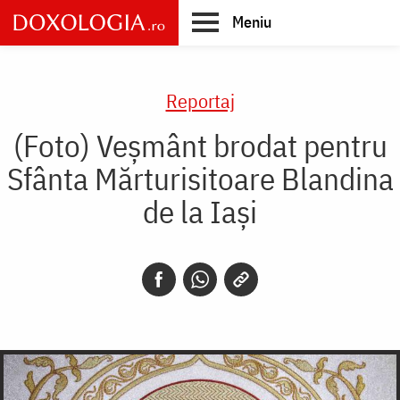
Skip
Meniu
to
main
Main
content
navigation
Reportaj
(Foto) Veșmânt brodat pentru
Sfânta Mărturisitoare Blandina
de la Iași