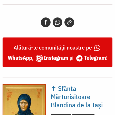
Alătură-te comunității noastre pe
WhatsApp
,
Instagram
și
Telegram
!
✝ Sfânta
Mărturisitoare
Blandina de la Iași