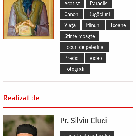
Acatist
Paraclis
Canon
Rugăciuni
Viață
Minuni
Icoane
Sfinte moaște
Locuri de pelerinaj
Predici
Video
Fotografii
Realizat de
Pr. Silviu Cluci
Cuvinte ale autorului