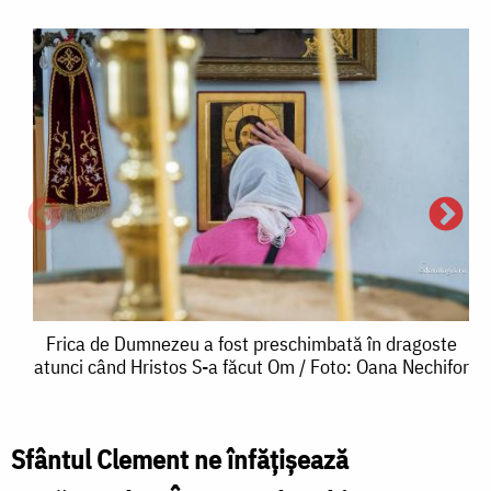
Frica
Frica de Dumnezeu a fost preschimbată în dragoste
atunci când Hristos S-a făcut Om / Foto: Oana Nechifor
de
Dumnezeu
a
Sfântul Clement ne înfățișează
F