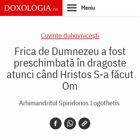
Skip
Meniu
to
main
Main
content
navigation
Cuvinte duhovnicești
Frica de Dumnezeu a fost
preschimbată în dragoste
atunci când Hristos S-a făcut
Om
Arhimandritul Spiridonos Logothetis