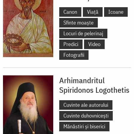
Canon
Viață
Icoane
Sfinte moaște
Locuri de pelerinaj
Predici
Video
Fotografii
Arhimandritul
Spiridonos Logothetis
Cuvinte ale autorului
Cuvinte duhovnicești
Mănăstiri și biserici