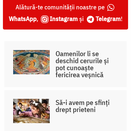
Alătură-te comunității noastre pe
WhatsApp
,
Instagram
și
Telegram
!
Oamenilor li se
deschid cerurile și
pot cunoaște
fericirea veșnică
Să-i avem pe sfinți
drept prieteni