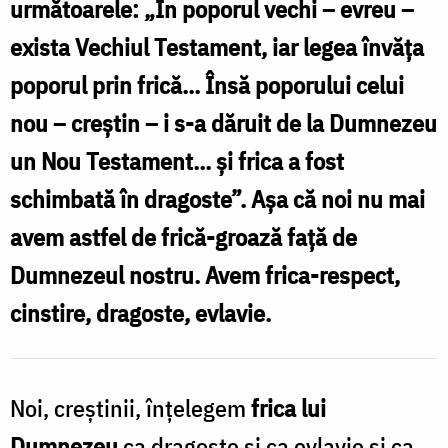
fost
următoarele: „În poporul vechi – evreu –
preschimbată
exista Vechiul Testament, iar legea învăța
în
poporul prin frică... Însă poporului celui
dragoste
nou – creștin – i s-a dăruit de la Dumnezeu
f
atunci
un Nou Testament… și frica a fost
când
schimbată în dragoste”. Așa că noi nu mai
î
Hristos
avem astfel de frică-groază față de
S-
Dumnezeul nostru. Avem frica-respect,
a
a
cinstire, dragoste, evlavie.
făcut
H
Om
S
/
Noi, creștinii, înțelegem
frica lui
Foto:
Dumnezeu
ca dragoste și ca evlavie și ca