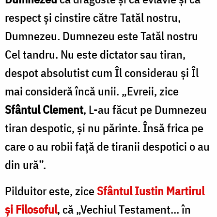
f
Oana
respect și cinstire către Tatăl nostru,
Nechifor
/
Dumnezeu. Dumnezeu este Tatăl nostru
F
Cel tandru. Nu este dictator sau tiran,
Ș
despot absolutist cum Îl considerau și Îl
C
mai consideră încă unii. „Evreii, zice
Sfântul Clement
, L-au făcut pe Dumnezeu
tiran despotic, și nu părinte. Însă frica pe
care o au robii față de tiranii despotici o au
din ură”.
Pilduitor este, zice
Sfântul Iustin Martirul
și Filosoful
, că „Vechiul Testament… în