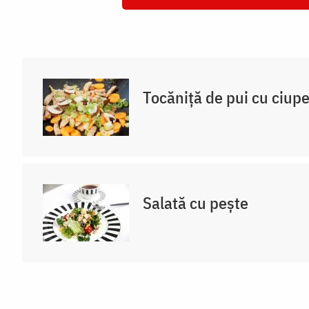
Tocăniță de pui cu ciupe
Salată cu pește