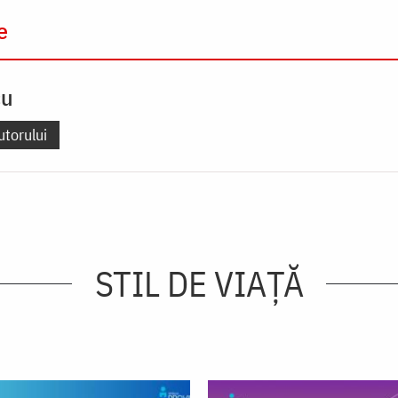
e
cu
utorului
STIL DE VIAŢĂ