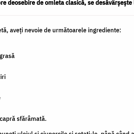
 spre deosebire de omleta clasică, se desăvârșește 
tă, aveți nevoie de următoarele ingrediente:
 grasă
iri
e
capră sfărâmată.
 puneți uleiul și ciupercile și sotați-le, până cân