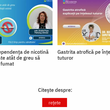
ependența de nicotină
Gastrita atrofică pe înț
ste atât de greu să
tuturor
a fumat
Citește despre:
rețete