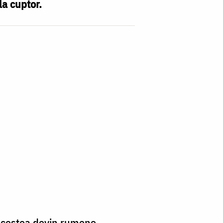
la cuptor.
d acestea devin rumene.