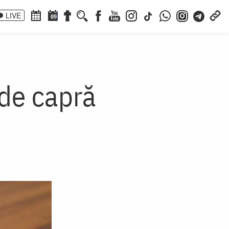
LIVE
09
 de capră