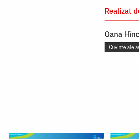
Realizat d
Oana Hîn
Cuvinte ale a