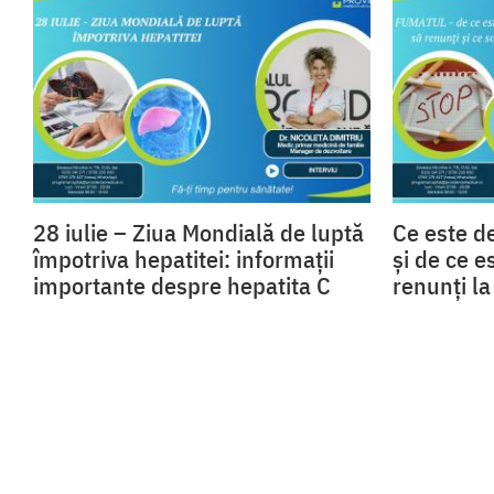
28 iulie – Ziua Mondială de luptă
Ce este d
împotriva hepatitei: informații
și de ce e
importante despre hepatita C
renunți l