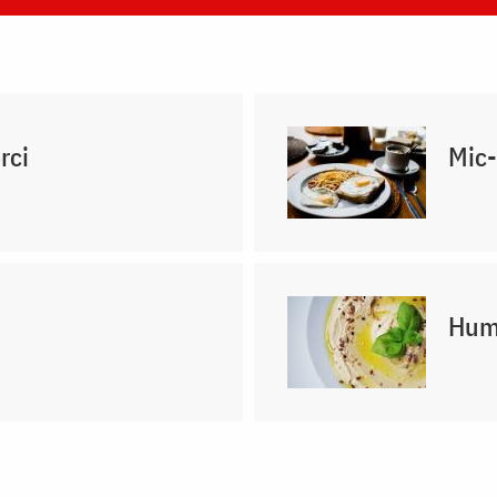
rci
Mic-
Hum