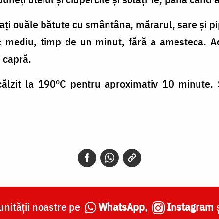
ați ouăle bătute cu smântâna, mărarul, sare și pi
oc mediu, timp de un minut, fără a amesteca. Adă
 capră.
ncălzit la 190ºC pentru aproximativ 10 minute. S
nității noastre pe
WhatsApp
,
Instagram