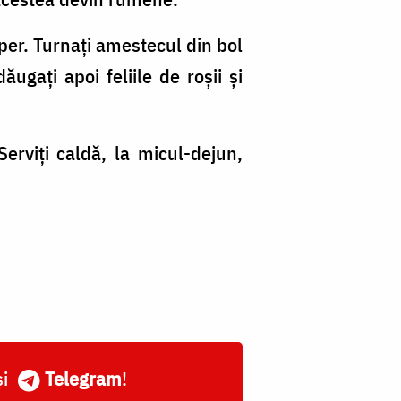
per. Turnați amestecul din bol
ugați apoi feliile de roșii și
erviți caldă, la micul-dejun,
și
Telegram
!