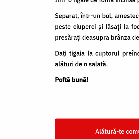
Separat, într-un bol, amestec
peste ciuperci și lăsați la f
presărați deasupra brânza de
Dați tigaia la cuptorul preî
alături de o salată.
Poftă bună!
Alătură-te comu