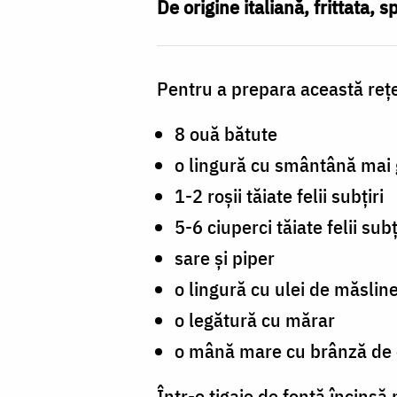
și
De origine italiană, frittata,
brânză
de
Pentru a prepara această rețe
capră
8 ouă bătute
o lingură cu smântână mai
1-2 roșii tăiate felii subțiri
5-6 ciuperci tăiate felii subț
sare și piper
o lingură cu ulei de măslin
o legătură cu mărar
o mână mare cu brânză de 
Într-o tigaie de fontă încinsă