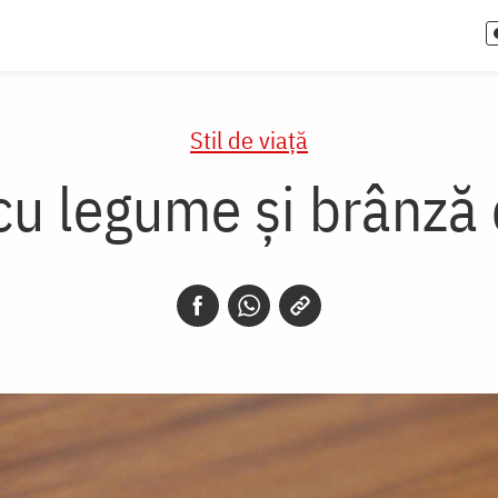
Stil de viaţă
 cu legume și brânză