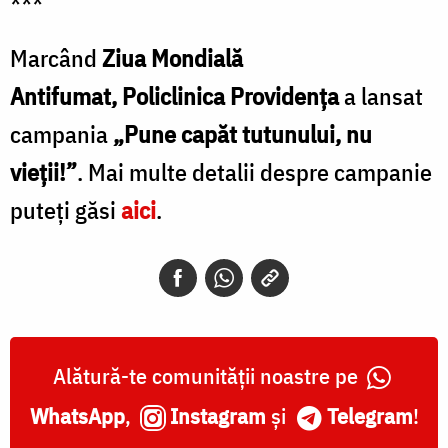
***
Marcând
Ziua Mondială
Antifumat, Policlinica Providența
a lansat
campania
„Pune capăt tutunului, nu
vieții!”
. Mai multe detalii despre campanie
puteți găsi
aici
.
Alătură-te comunității noastre pe
WhatsApp
,
Instagram
și
Telegram
!