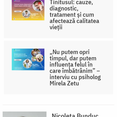
Tinitusul: cauze,
diagnostic,
tratament și cum
afectează calitatea
vieții
„Nu putem opri
timpul, dar putem
influența felul în
care îmbătrânim” –
interviu cu psiholog
Mirela Zetu
Nicoleta Bunduc