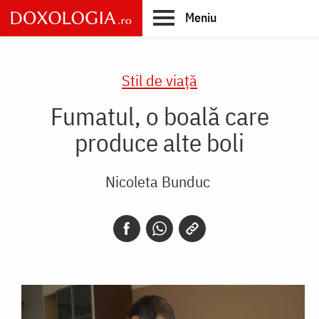
Skip
Meniu
to
main
Main
content
navigation
Stil de viaţă
Fumatul, o boală care
produce alte boli
Nicoleta Bunduc