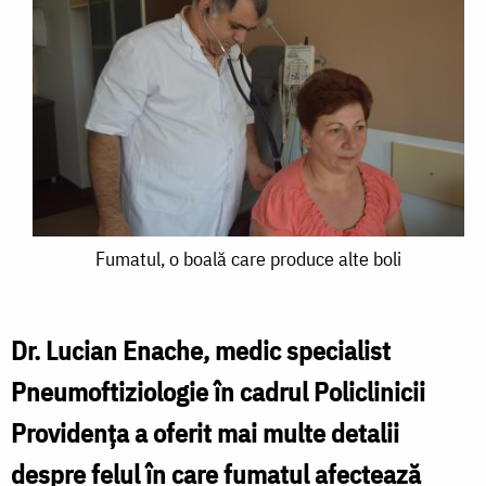
Fumatul,
Fumatul, o boală care produce alte boli
o
boală
Dr. Lucian Enache, medic specialist
care
Pneumoftiziologie în cadrul Policlinicii
produce
Providența a oferit mai multe detalii
alte
despre felul în care fumatul afectează
boli