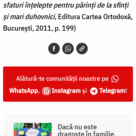
sfaturi înţelepte pentru părinţi de la sfinţi
şi mari duhovnici
, Editura Cartea Ortodoxă,
Bucureşti, 2011, p. 199)
Alătură-te comunității noastre pe
WhatsApp
,
Instagram
și
Telegram
!
Dacă nu este
dragoste în familie,