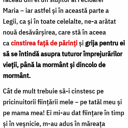
Maria – iar astfel şi în această parte a
Legii, ca şi în toate celelalte, ne-a arătat
nouă desăvârşirea, care stă în aceea
ca
cinstirea faţă de părinţi
şi
grija pentru ei
să se întindă asupra tuturor împrejurărilor
vieţii, până la mormânt şi dincolo de
mormânt.
Cât de mult trebuie să-i cinstesc pe
pricinuitorii fiinţării mele – pe tatăl meu şi
pe mama mea! Ei mi-au dat fiinţare în timp
şi în veşnicie, m-au adus în măreaţa