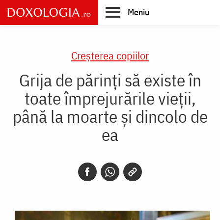
Skip
Meniu
to
main
Main
content
navigation
Creşterea copiilor
Grija de părinți să existe în
toate împrejurările vieții,
până la moarte și dincolo de
ea