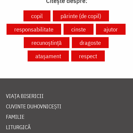
Citește despre:
copil
părinte (de copil)
responsabilitate
cinste
ajutor
recunoștință
dragoste
atașament
respect
VIAȚA BISERICII
CUVINTE DUHOVNICEȘTI
FAMILIE
LITURGICĂ