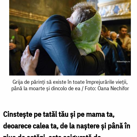
Grija
Grija de părinți să existe în toate împrejurările vieții,
până la moarte și dincolo de ea / Foto: Oana Nechifor
de
părinți
să
Cinsteşte pe tatăl tău şi pe mama ta,
existe
deoarece calea ta, de la naştere şi până în
în