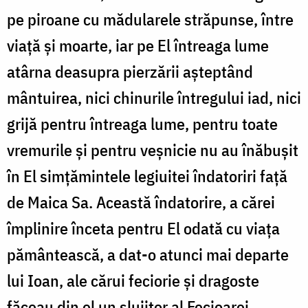
pe piroane cu mădularele străpunse, între
Nechifor
viaţă şi moarte, iar pe El întreaga lume
atârna deasupra pierzării aşteptând
mântuirea, nici chinurile întregului iad, nici
grijă pentru întreaga lume, pentru toate
vremurile şi pentru veşnicie nu au înăbuşit
în El simţămintele legiuitei îndatoriri faţă
de Maica Sa. Această îndatorire, a cărei
împlinire înceta pentru El odată cu viaţa
pământească, a dat-o atunci mai departe
lui Ioan, ale cărui feciorie şi dragoste
făceau din el un slujitor al Fecioarei