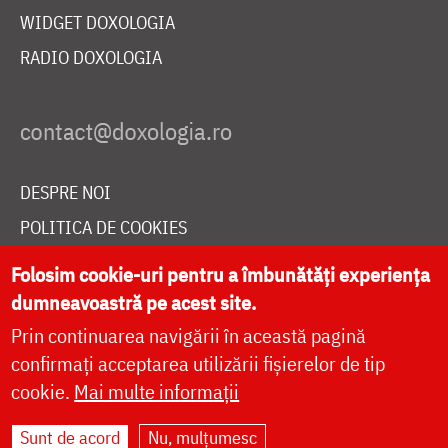
WIDGET DOXOLOGIA
RADIO DOXOLOGIA
DESPRE NOI
POLITICA DE COOKIES
DONEAZĂ ONLINE PENTRU CATEDRALA NAȚIONALĂ
Folosim cookie-uri pentru a îmbunătăți experiența
dumneavoastră pe acest site.
Prin continuarea navigării în această pagină
LIVE
confirmați acceptarea utilizării fișierelor de tip
cookie.
Mai multe informații
Site dezvoltat de
DOXOLOGIA MEDIA
,
Sunt de acord
Nu, mulțumesc