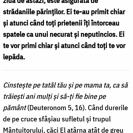
ziua de astăzi, este asigurată de
toate
strădaniile părinţilor. Ei te-au primit chiar
împrejurările
şi atunci când toţi prietenii îţi întorceau
vieții,
spatele ca unui necurat şi neputincios. Ei
până
te vor primi chiar şi atunci când toţi te vor
la
lepăda.
moarte
și
dincolo
Cinsteşte pe tatăl tău şi pe mama ta, ca să
de
trăieşti ani mulţi şi să-ţi fie bine pe
ea
pământ
(Deuteronom 5, 16). Când durerile
/
de pe cruce sfâşiau sufletul şi trupul
Foto:
Mântuitorului, căci El atârna atât de greu
Oana