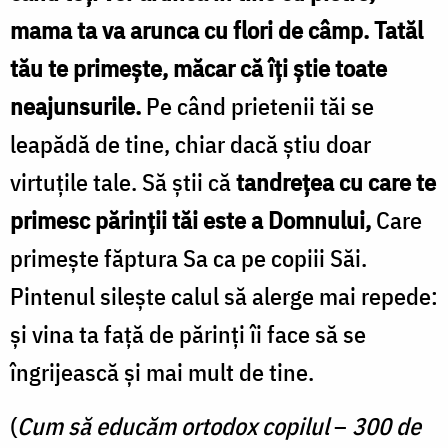
mama ta va arunca cu flori de câmp. Tatăl
tău te primeşte, măcar că îţi ştie toate
neajunsurile.
Pe când prietenii tăi se
leapădă de tine, chiar dacă ştiu doar
virtuţile tale. Să ştii că
tandreţea cu care te
primesc părinţii tăi este a Domnului,
Care
primeşte făptura Sa ca pe copiii Săi.
Pintenul sileşte calul să alerge mai repede:
şi vina ta faţă de părinţi îi face să se
îngrijească şi mai mult de tine.
(
Cum să educăm ortodox copilul
–
300 de