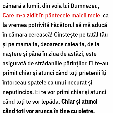
cămară a lumii, din voia lui Dumnezeu,
Care m-a zidit în pântecele maicii mele
, ca
la vremea potrivită Făcătorul să mă aducă
în cămara cerească! Cinsteşte pe tatăl tău
şi pe mama ta, deoarece calea ta, de la
naştere şi până în ziua de astăzi, este
asigurată de strădaniile părinţilor. Ei te-au
primit chiar şi atunci când toţi prietenii îţi
întorceau spatele ca unui necurat şi
neputincios. Ei te vor primi chiar şi atunci
când toţi te vor lepăda.
Chiar şi atunci
când toţi vor arunca în tine cu pietre,