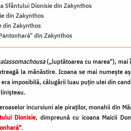
 a Sfântului Dionisie din Zakynthos
ie din Zakynthos
ie din Zakynthos
„Pantonhará” din Zakynthos
halassomachousa
(„luptătoarea cu marea”), mai î
ntreagă la mănăstire. Icoana se mai numeşte aşa
 era imposibilă, călugării luau puţin ulei din can
 linişteau.
oaselor incursiuni ale piraţilor, monahii din M
ului Dionisie
, dimpreună cu icoana Maicii Do
tonhará”
.