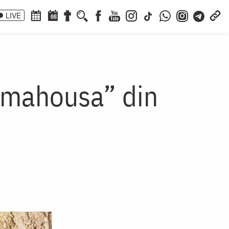
LIVE
08
omahousa” din