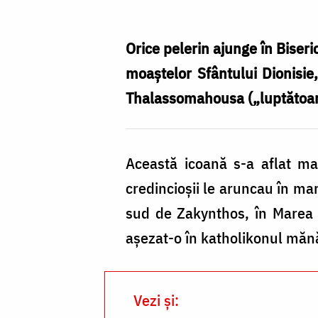
Domnului
„Thalassomahousa”
Orice pelerin ajunge în Biseri
din
moaştelor Sfântului Dionisie
Zakynthos
Thalassomahousa („luptătoar
Această icoană s-a aflat mai
credincioșii le aruncau în ma
sud de Zakynthos, în Marea I
aşezat-o în katholikonul mănăs
Vezi și: