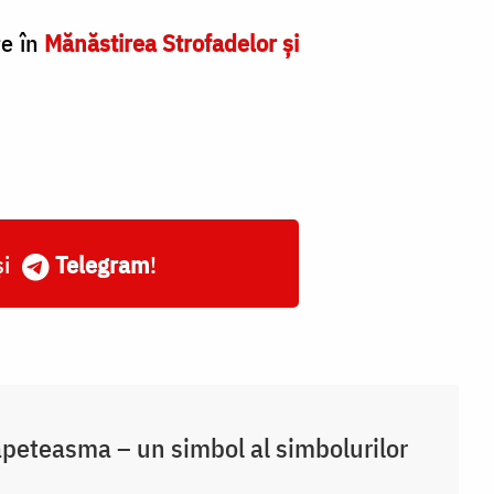
re în
Mănăstirea Strofadelor şi
și
Telegram
!
peteasma – un simbol al simbolurilor