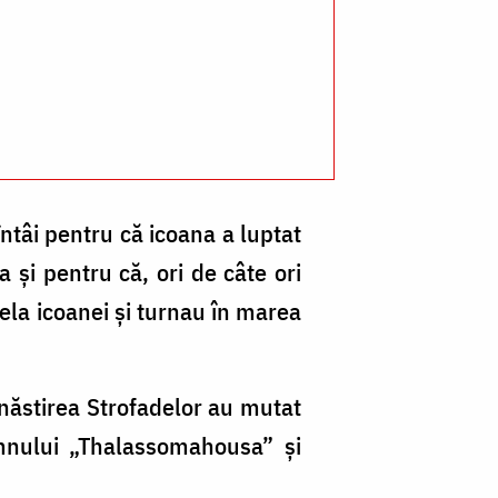
ntâi pentru că icoana a luptat
 şi pentru că, ori de câte ori
dela icoanei și turnau în marea
ănăstirea Strofadelor au mutat
mnului „Thalassomahousa” şi