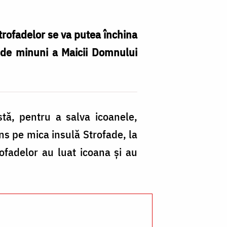
di
Z
Strofadelor se va putea închina
e de minuni a Maicii Domnului
stă, pentru a salva icoanele,
ns pe mica insulă Strofade, la
ofadelor au luat icoana şi au