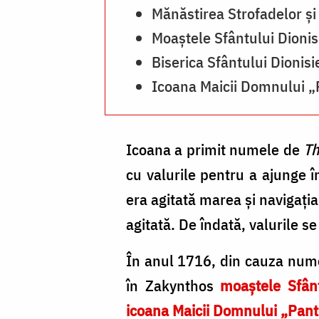
Mănăstirea Strofadelor și
Moaștele Sfântului Dionis
Biserica Sfântului Dionis
Icoana Maicii Domnului 
Icoana a primit numele de
T
cu valurile pentru a ajunge î
era agitată marea și navigaţia
agitată. De îndată, valurile se
În anul 1716, din cauza numer
în Zakynthos
moaştele Sfânt
icoana Maicii Domnului „Pan