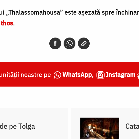
lui „Thalassomahousa” este aşezată spre închina
nthos
.
nității noastre pe
WhatsApp
,
Instagram
de pe Tolga
Cata