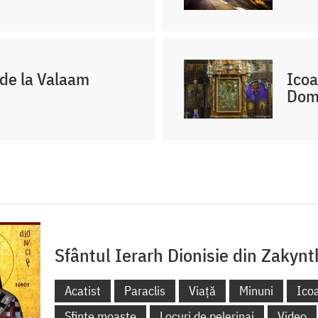
 de la Valaam
Icoa
Domn
Sfântul Ierarh Dionisie din Zakyn
Acatist
Paraclis
Viață
Minuni
Ico
Sfinte moaște
Locuri de pelerinaj
Video