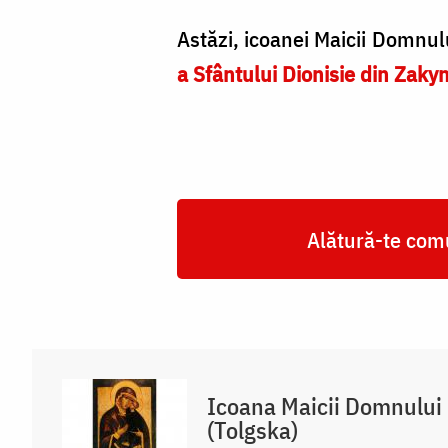
Astăzi, icoanei Maicii Domnu
a Sfântului Dionisie din Zaky
Alătură-te comu
Icoana Maicii Domnului 
(Tolgska)