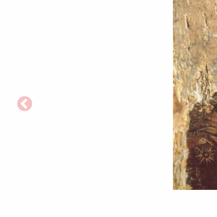
Icoana
Maicii