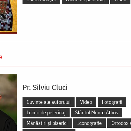
e
Pr. Silviu Cluci
Cuvinte ale autorului
Video
Fotografii
Locuri de pelerinaj
Sfântul Munte Athos
Mănăstiri și biserici
Iconografie
Ortodoxi