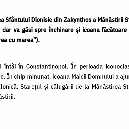
ca Sfântului Dionisie din Zakynthos a Mănăstirii 
, dar va găsi spre închinare şi icoana făcătoar
ea cu marea”).
 întâi în Constantinopol. În perioada iconocla
re. În chip minunat, icoana Maicii Domnului a aju
onică. Starețul și călugării de la Mănăstirea St
tirii.