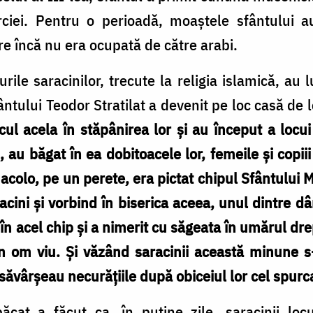
urciei. Pentru o perioadă, moaștele sfântului 
re încă nu era ocupată de către arabi.
urile saracinilor, trecute la religia islamică, au l
ntului Teodor Stratilat a devenit pe loc casă de 
ocul acela în stăpânirea lor şi au început a locui
, au băgat în ea dobitoacele lor, femeile şi copi
i acolo, pe un perete, era pictat chipul Sfântului 
cini şi vorbind în biserica aceea, unul dintre dâ
 în acel chip şi a nimerit cu săgeata în umărul drep
n om viu. Şi văzând saracinii această minune s-
şi săvârşeau necurăţiile după obiceiul lor cel spurc
ăcat a făcut ca, în puține zile, saracinii loc