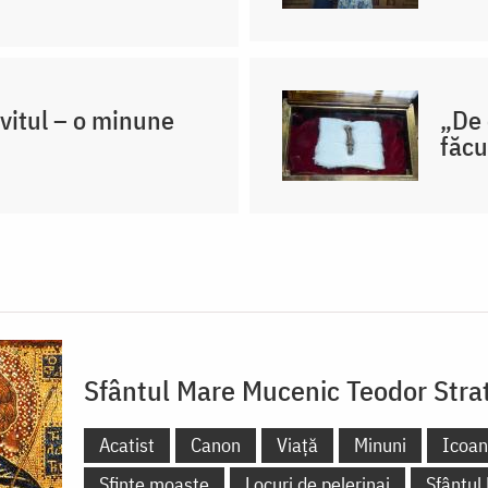
vitul – o minune
„De 
făcu
Sfântul Mare Mucenic Teodor Strat
Acatist
Canon
Viață
Minuni
Icoa
Sfinte moaște
Locuri de pelerinaj
Sfântul