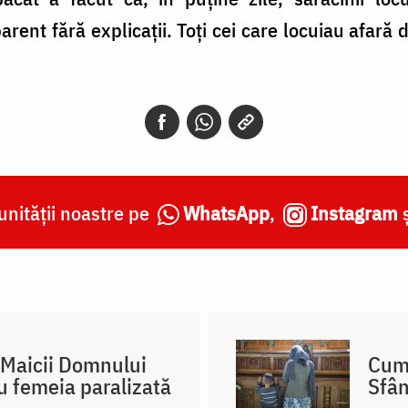
rent fără explicații. Toți cei care locuiau afară
nității noastre pe
WhatsApp
,
Instagram
 Maicii Domnului
Cum 
cu femeia paralizată
Sfân