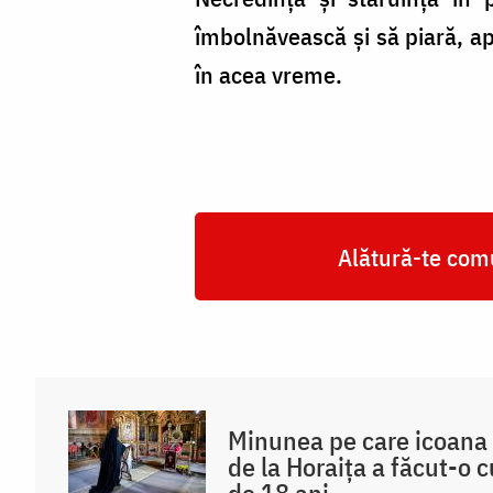
îmbolnăvească și să piară, apa
în acea vreme.
Alătură-te comu
Minunea pe care icoana
de la Horaița a făcut-o 
de 18 ani