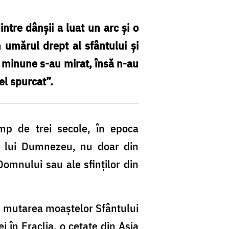
intre dânşii a luat un arc şi o
n umărul drept al sfântului şi
ă minune s-au mirat, însă n-au
cel spurcat”.
I
Sf
T
Timp de trei secole, în epoca
St
ii lui Dumnezeu, nu doar din
di
Domnului sau ale sfinților din
ca
a
cu
de mutarea moaștelor Sfântului
s
i în Eraclia, o cetate din Asia