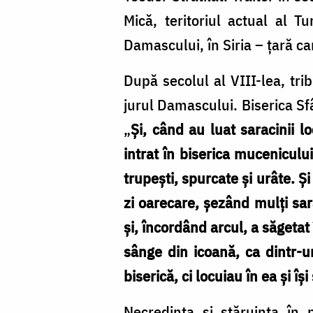
Mică, teritoriul actual al T
Damascului, în Siria – țară ca
După secolul al VIII-lea, trib
jurul Damascului. Biserica Sfâ
„
Şi, când au luat saracinii l
intrat în biserica mucenicului
trupeşti, spurcate şi urâte. Ş
zi oarecare, şezând mulţi sara
şi, încordând arcul, a săgetat
sânge din icoană, ca dintr-u
biserică, ci locuiau în ea şi î
Necredința și stăruința în p