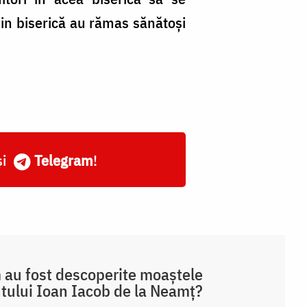
 din biserică au rămas sănătoşi
și
Telegram
!
au fost descoperite moaștele
tului Ioan Iacob de la Neamț?