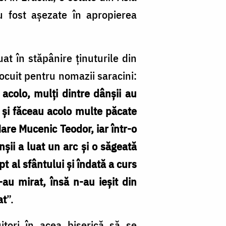
au fost așezate în apropierea
uat în stăpânire ținuturile din
locuit pentru nomazii saracini:
 acolo, mulţi dintre dânşii au
ii şi făceau acolo multe păcate
Mare Mucenic Teodor, iar într-o
nşii a luat un arc şi o săgeată
t al sfântului şi îndată a curs
au mirat, însă n-au ieşit din
at
”.
uitori în acea biserică să se