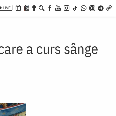
LIVE
06
 care a curs sânge