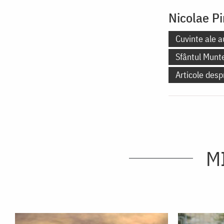
Nicolae Pi
Cuvinte ale a
Sfântul Munt
Articole desp
M