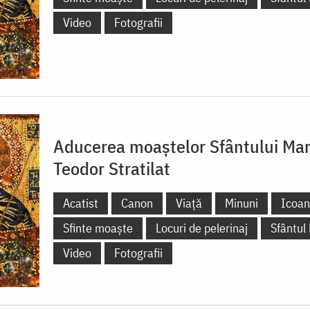
Video
Fotografii
Aducerea moaștelor Sfântului Ma
Teodor Stratilat
Acatist
Canon
Viață
Minuni
Icoa
Sfinte moaște
Locuri de pelerinaj
Sfântul
Video
Fotografii