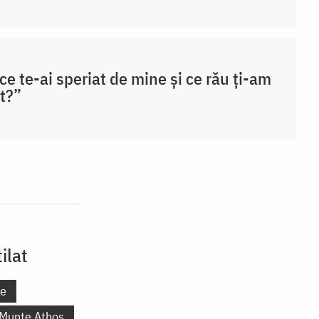
ce te-ai speriat de mine și ce rău ți-am
t?”
ilat
ne
 Munte Athos