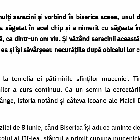
lţi saracini şi vorbind în biserica aceea, unul d
a săgetat în acel chip şi a nimerit cu săgeata î
ă, ca dintr-un om viu. Şi văzând saracinii aceast
în ea şi îşi săvârşeau necurăţiile după obiceiul lor 
re la temelia ei pătimirile sfinților mucenici. 
tinilor a curs continuu. Ca un semn la cercetăr
sânge, istoria notând și câteva icoane ale Maicii 
 zilei de 8 iunie, când Biserica își aduce aminte 
ecolul al III-lea, sfântul a primit cununa mucenicie