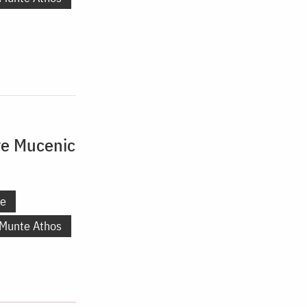
re Mucenic
ne
 Munte Athos