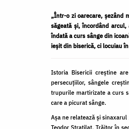
Teodor
Stratilat
„Într-o zi oarecare, şezând mu
din
săgeată şi, încordând arcul, 
care
îndată a curs sânge din icoan
a
ieşit din biserică, ci locuiau 
curs
sânge
Istoria Bisericii creștine a
/
persecuțiilor, sângele creș
Foto:
trupurile martirizate a curs 
Oana
care a picurat sânge.
Nechifor
Așa ne relatează și sinaxarul
Teodor Stratilat. Trăitor în s