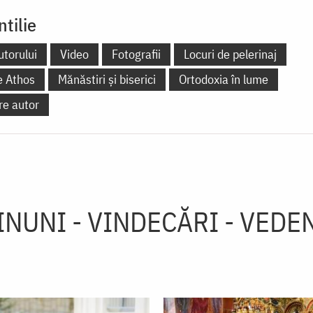
ntilie
utorului
Video
Fotografii
Locuri de pelerinaj
e Athos
Mănăstiri și biserici
Ortodoxia în lume
re autor
INUNI - VINDECĂRI - VEDEN