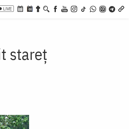
LIVE
08
t stareț