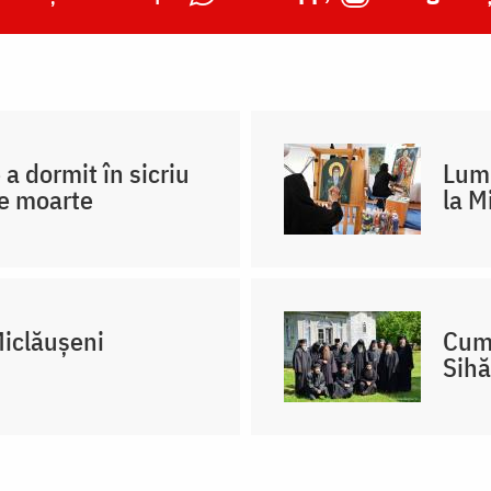
a dormit în sicriu
Lumi
de moarte
la M
Miclăușeni
Cum 
Sihă