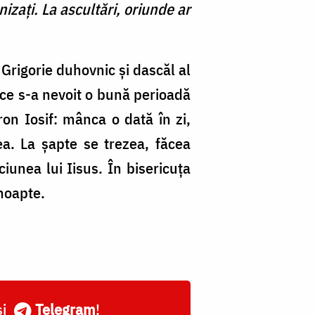
nizaţi. La ascultări, oriunde ar
 Grigorie duhovnic și dascăl al
ă ce s-a nevoit o bună perioadă
ron Iosif: mânca o dată în zi,
a. La şapte se trezea, făcea
iunea lui Iisus. În bisericuța
 noapte.
și
Telegram
!