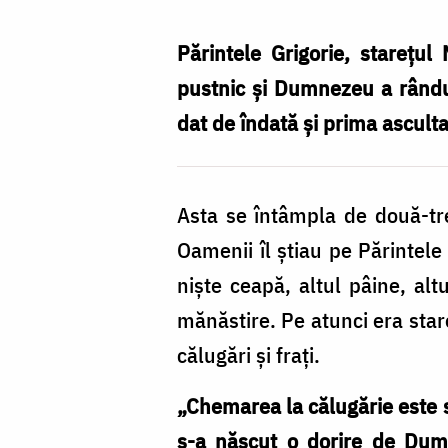
ucenicul
devenit
Părintele Grigorie, starețul 
stareț
pustnic și Dumnezeu a rândui
/
dat de îndată și prima ascultar
Foto:
arhiva
Asta se întâmpla de două-tre
Mănăstirii
Oamenii îl știau pe Părintele
Sihăstria
niște ceapă, altul pâine, alt
Tarcăului
mănăstire. Pe atunci era star
călugări și frați.
„Chemarea la călugărie este s
s-a născut o dorire de Dumn