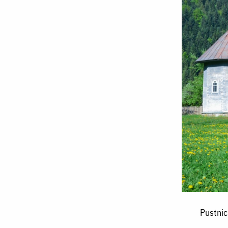
Pustnicul
Pustnic
și