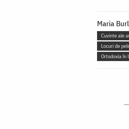
Maria Bur
Cuvinte ale a
Locuri de pel
Ortodoxia în