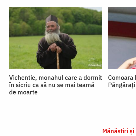
Vichentie, monahul care a dormit
Comoara Pă
în sicriu ca să nu se mai teamă
Pângărați
de moarte
Mănăstiri și 