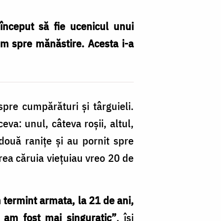
u început să fie ucenicul unui
um spre mănăstire. Acesta i-a
pre cumpărături și târguieli.
va: unul, câteva roșii, altul,
 două ranițe și au pornit spre
rea căruia viețuiau vreo 20 de
 termint armata, la 21 de ani,
 am fost mai singuratic”
, își