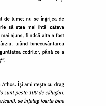
l de lume; nu se îngrijea de
rie să stea mai întâi câteva
mai ajuns, fiindcă alta a fost
ârziu, luând binecuvântarea
ngurătatea codrilor, până ce-a
ț”.
n Athos. Îşi aminteşte cu drag
o sunt peste 100 de călugări.
ricani), se înţeleg foarte bine