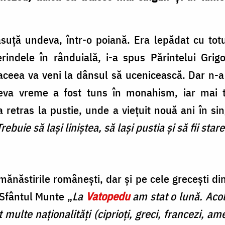
suță undeva, într-o poiană. Era lepădat cu totu
indele în rânduială, i-a spus Părintelui Grigo
ceea va veni la dânsul să ucenicească. Dar n-a 
va vreme a fost tuns în monahism, iar mai t
 retras la pustie, unde a viețuit nouă ani în si
Trebuie să lași liniștea, să lași pustia și să fii stare
 mănăstirile româneşti, dar și pe cele greceşti di
 Sfântul Munte „
La
Vatopedu
am stat o lună. Acol
multe naţionalităţi (ciprioţi, greci, francezi, ame