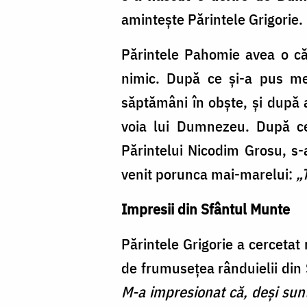
amintește Părintele Grigorie.
Părintele Pahomie avea o că
nimic. După ce și-a pus mer
săptămâni în obște, și după a
voia lui Dumnezeu. După ce
Părintelui Nicodim Grosu, s-a
venit porunca mai-marelui:
„
Impresii din Sfântul Munte
Părintele Grigorie a cercetat
de frumuseţea rânduielii din
M-a impresionat că, deşi sunt 