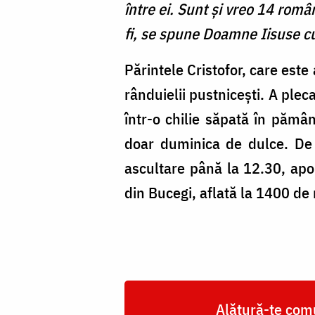
între ei. Sunt și vreo 14 român
fi, se spune Doamne Iisuse cu
Părintele Cristofor, care este
rânduielii pustnicești. A plec
într-o chilie săpată în pămân
doar duminica de dulce. De 
ascultare până la 12.30, apoi
din Bucegi, aflată la 1400 de 
Alătură-te comu