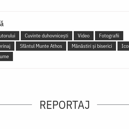
lă
utorului
Cuvinte duhovnicești
Video
Fotografii
erinaj
Sfântul Munte Athos
Mănăstiri și biserici
Ico
 lume
REPORTAJ