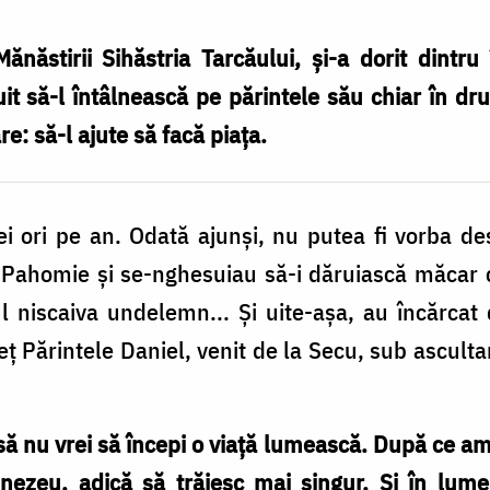
Mănăstirii Sihăstria Tarcăului, și-a dorit dintr
t să-l întâlnească pe părintele său chiar în dr
e: să-l ajute să facă piața.
i ori pe an. Odată ajunși, nu putea fi vorba des
 Pahomie și se-nghesuiau să-i dăruiască măcar ce
ul niscaiva undelemn... Și uite-așa, au încărcat
eț Părintele Daniel, venit de la Secu, sub asculta
ă nu vrei să începi o viaţă lumească. După ce am
ezeu, adică să trăiesc mai singur. Și în lume