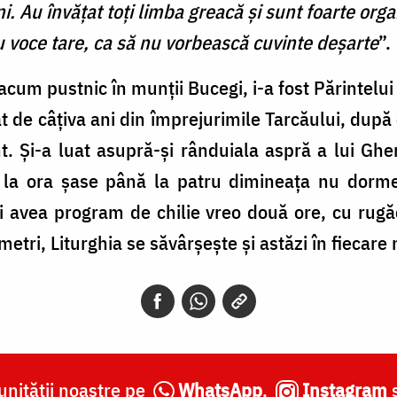
i. Au învăţat toţi limba greacă și sunt foarte orga
 voce tare, ca să nu vorbească cuvinte deşarte
”.
 acum pustnic în munţii Bucegi, i-a fost Părintelui
at de câțiva ani din împrejurimile Tarcăului, dup
t. Și-a luat asupră-și rânduiala aspră a lui Ghe
la ora şase până la patru dimineaţa nu dorme
 avea program de chilie vreo două ore, cu rugăc
metri, Liturghia se săvârșește și astăzi în fiecare
nității noastre pe
WhatsApp
,
Instagram