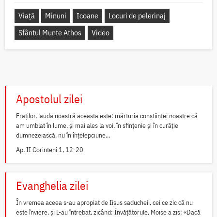
Viață
Minuni
Icoane
Locuri de pelerinaj
Sfântul Munte Athos
Video
Apostolul zilei
Fraților, lauda noastră aceasta este: mărturia conștiinței noastre că
am umblat în lume, și mai ales la voi, în sfințenie și în curăție
dumnezeiască, nu în înțelepciune...
Ap. II Corinteni 1, 12-20
Evanghelia zilei
În vremea aceea s-au apropiat de Iisus saducheii, cei ce zic că nu
este înviere, și L-au întrebat, zicând: Învățătorule, Moise a zis: «Dacă