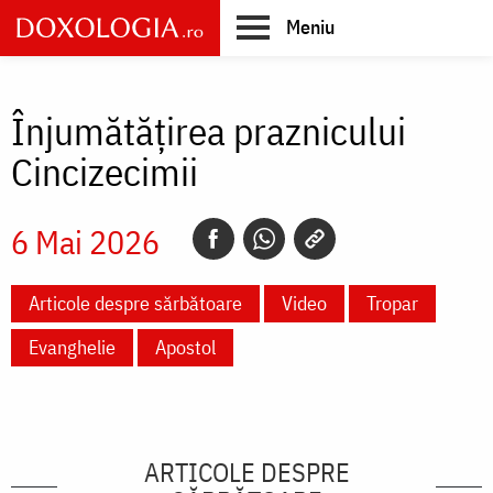
Skip
Meniu
to
main
Main
content
navigation
Înjumătățirea praznicului
Cincizecimii
6 Mai 2026
Articole despre sărbătoare
Video
Tropar
Evanghelie
Apostol
ARTICOLE DESPRE