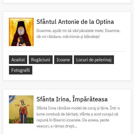
Sfântul Antonie de la Optina
Doamne, ajută-mi să văd păcatele mele; Doamne,
dă-mi răbdare, mărinimie şi blândeţe!
Acatist
Rugăciuni
Icoane
Locuri de pelerinaj
Fotografii
Sfânta Irina, Împărăteasa
Sfânta Irina rămâne model de curaj și tărie. Într-o
lume condusă de bărbați, sfânta a avut curajul să
repună în Biserici icoanele. De aceea, peste
veacuri, a rămas drept...