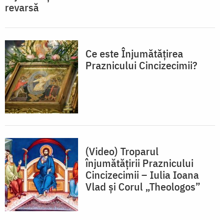
revarsă
Ce este Înjumătățirea
Praznicului Cincizecimii?
(Video) Troparul
înjumătățirii Praznicului
Cincizecimii – Iulia Ioana
Vlad și Corul „Theologos”