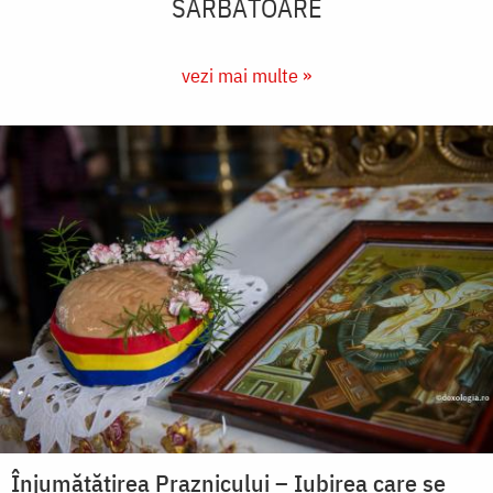
SĂRBĂTOARE
vezi mai multe »
Înjumătățirea Praznicului – Iubirea care se