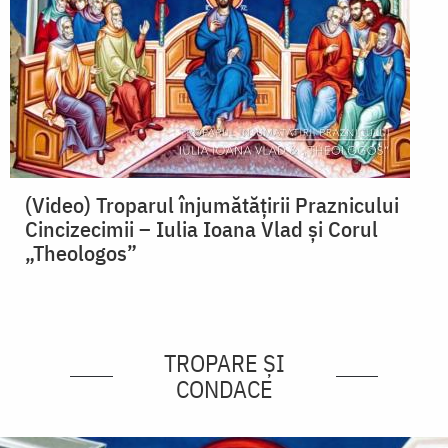
(Video) Troparul înjumătățirii Praznicului
Cincizecimii – Iulia Ioana Vlad și Corul
„Theologos”
TROPARE ȘI
CONDACE