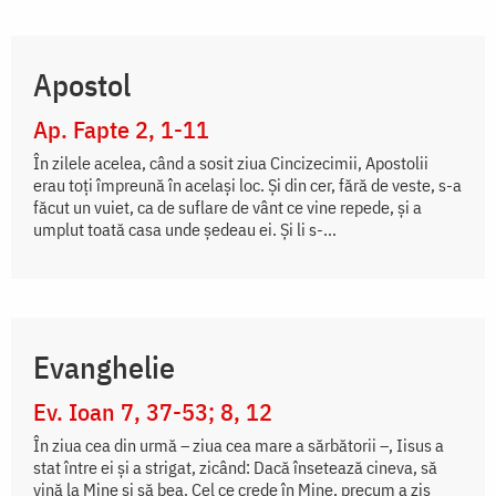
Apostol
Ap. Fapte 2, 1-11
În zilele acelea, când a sosit ziua Cincizecimii, Apostolii
erau toți împreună în același loc. Și din cer, fără de veste, s-a
făcut un vuiet, ca de suflare de vânt ce vine repede, și a
umplut toată casa unde ședeau ei. Și li s-...
Evanghelie
Ev. Ioan 7, 37-53; 8, 12
În ziua cea din urmă – ziua cea mare a sărbătorii –, Iisus a
stat între ei și a strigat, zicând: Dacă însetează cineva, să
vină la Mine și să bea. Cel ce crede în Mine, precum a zis