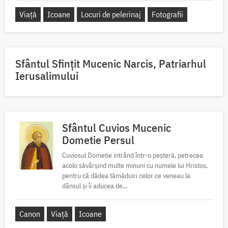
Viață
Icoane
Locuri de pelerinaj
Fotografii
Sfântul Sfinţit Mucenic Narcis, Patriarhul
Ierusalimului
Sfântul Cuvios Mucenic
Dometie Persul
Cuviosul Dometie intrând într-o peșteră, petrecea
acolo săvârșind multe minuni cu numele lui Hristos,
pentru că dădea tămăduiri celor ce veneau la
dânsul și îi aducea de...
Canon
Viață
Icoane