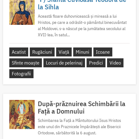
la Sihla
Această floare duhovnicească și mireasă a lui
Hristos, pe care a odrăslit-o pământul binecuvântat
al Moldovei, s-a născut pe la jumătatea secolului al
XVII-lea, în satul...
Acatist
Rugăciuni
Viață
Minuni
Icoane
Sfinte moaște
Locuri de pelerinaj
Predici
Video
Fotografii
După-prăznuirea Schimbării la
Față a Domnului
Schimbarea la Față a Mântuitorului Iisus Hristos
este unul din Praznicele împărătești ale Bisericii
Ortodoxe, sărbătorită la 6 august.