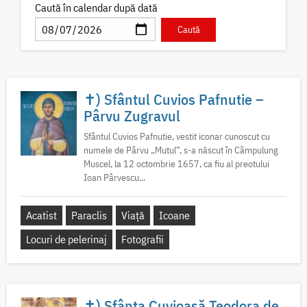
Caută în calendar după dată
✝) Sfântul Cuvios Pafnutie –
Pârvu Zugravul
Sfântul Cuvios Pafnutie, vestit iconar cunoscut cu
numele de Pârvu „Mutul”, s-a născut în Câmpulung
Muscel, la 12 octombrie 1657, ca fiu al preotului
Ioan Pârvescu...
Acatist
Paraclis
Viață
Icoane
Locuri de pelerinaj
Fotografii
✝) Sfânta Cuvioasă Teodora de