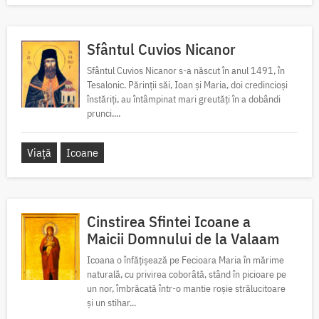
Sfântul Cuvios Nicanor
Sfântul Cuvios Nicanor s-a născut în anul 1491, în
Tesalonic. Părinții săi, Ioan și Maria, doi credincioși
înstăriți, au întâmpinat mari greutăți în a dobândi
prunci....
Viață
Icoane
Cinstirea Sfintei Icoane a
Maicii Domnului de la Valaam
Icoana o înfățișează pe Fecioara Maria în mărime
naturală, cu privirea coborâtă, stând în picioare pe
un nor, îmbrăcată într-o mantie roșie strălucitoare
și un stihar...