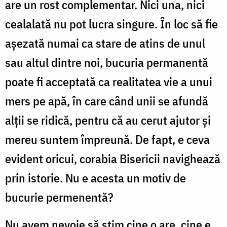
are un rost complementar. Nici una, nici
cealalată nu pot lucra singure. În loc să fie
așezată numai ca stare de atins de unul
sau altul dintre noi, bucuria permanentă
poate fi acceptată ca realitatea vie a unui
mers pe apă, în care când unii se afundă
alții se ridică, pentru că au cerut ajutor și
mereu suntem împreună. De fapt, e ceva
evident oricui, corabia Bisericii navighează
prin istorie. Nu e acesta un motiv de
bucurie permenentă?
Nu avem nevoie să știm cine o are, cine e