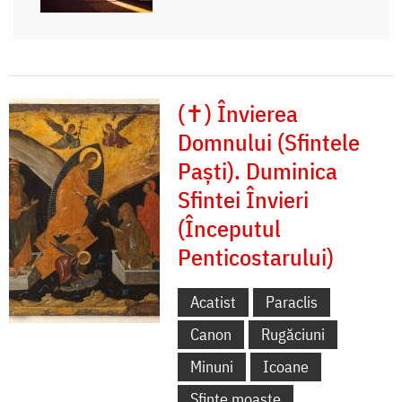
(✝) Învierea
Domnului (Sfintele
Paști). Duminica
Sfintei Învieri
(Începutul
Penticostarului)
Acatist
Paraclis
Canon
Rugăciuni
Minuni
Icoane
Sfinte moaște