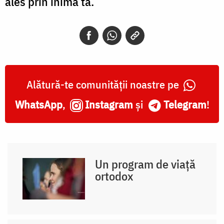
ales prin inima ta.
Alătură-te comunității noastre pe
WhatsApp
,
Instagram
și
Telegram
!
Un program de viață
ortodox