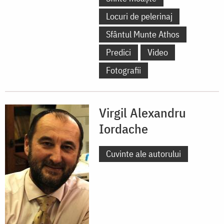
Locuri de pelerinaj
Sfântul Munte Athos
Predici
Video
Fotografii
Virgil Alexandru
Iordache
Cuvinte ale autorului