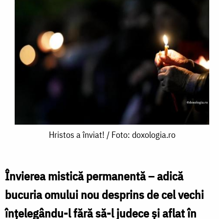
Hristos
Hristos a înviat! / Foto: doxologia.ro
a
înviat!
Învierea mistică permanentă – adică
/
bucuria omului nou desprins de cel vechi
Foto:
înțelegându-l fără să-l judece și aflat în
doxologia.ro