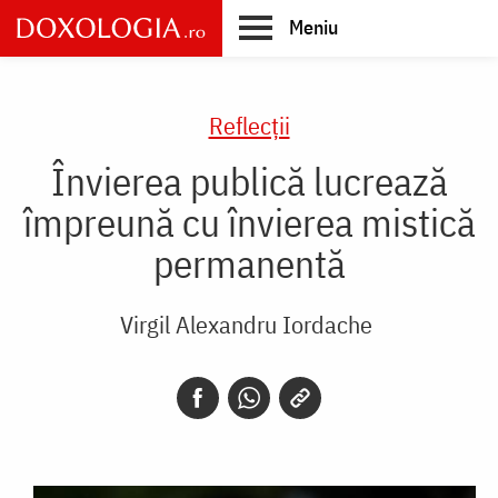
Skip
Meniu
to
main
Main
content
navigation
Reflecții
Învierea publică lucrează
împreună cu învierea mistică
permanentă
Virgil Alexandru Iordache