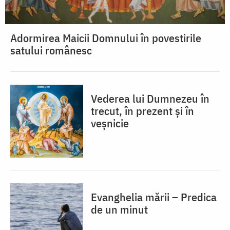
Adormirea Maicii Domnului în povestirile
satului românesc
Vederea lui Dumnezeu în
trecut, în prezent și în
veșnicie
Evanghelia mării – Predica
de un minut