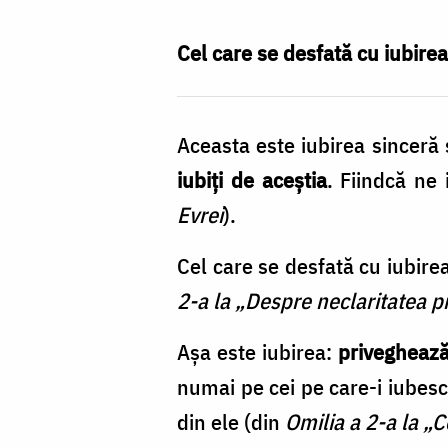
nu
primește
Cel care se desfată cu iubirea 
/
Foto:
Aceasta este iubirea sinceră 
Benedict
iubiţi de aceştia
. Fiindcă ne
Both
Evrei
).
Cel care se desfată cu iubirea
2-a la „Despre neclaritatea pr
Aşa este iubirea:
priveghează 
numai pe cei pe care-i iubesc,
din ele (din
Omilia a 2-a la „C