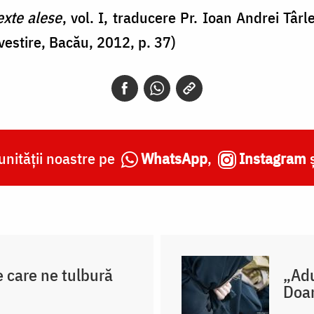
exte alese
, vol. I, traducere Pr. Ioan Andrei Târle
vestire, Bacău, 2012, p. 37)
nității noastre pe
WhatsApp
,
Instagram
e care ne tulbură
„Adu
Doa