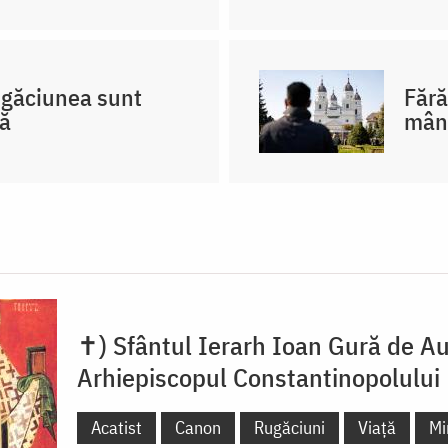
rugăciunea sunt
Fără
că
mân
✝) Sfântul Ierarh Ioan Gură de Au
Arhiepiscopul Constantinopolului
Acatist
Canon
Rugăciuni
Viață
Mi