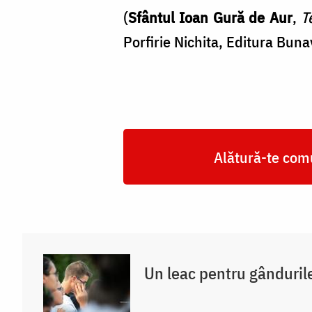
(
Sfântul Ioan Gură de Aur
,
T
Porfirie Nichita, Editura Buna
Alătură-te comu
Un leac pentru gânduril