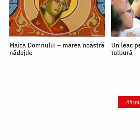
Maica Domnului – marea noastră
Un leac p
nădejde
tulbură
dărni