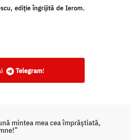
scu, ediție îngrijită de Ierom.
și
Telegram
!
nă mintea mea cea împrăștiată,
mne!”