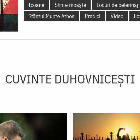
Icoane
Sfinte moaște
Locuri de pelerinaj
Sfântul Munte Athos
Predici
Video
Fo
CUVINTE DUHOVNICEȘTI