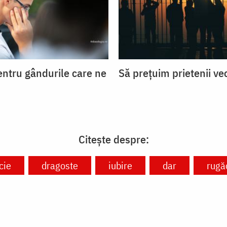
entru gândurile care ne
Să prețuim prietenii ve
Citește despre:
cie
dragoste
iubire
dar
rugă