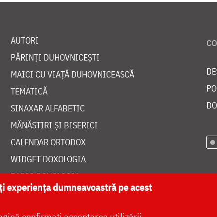
AUTORI
PĂRINȚI DUHOVNICEȘTI
DE
MAICI CU VIAȚĂ DUHOVNICEASCĂ
PO
TEMATICĂ
DO
SINAXAR ALFABETIC
MĂNĂSTIRI ȘI BISERICI
CALENDAR ORTODOX
WIDGET DOXOLOGIA
RADIO DOXOLOGIA
ăți experiența dumneavoastră pe acest
agină confirmați acceptarea utilizării