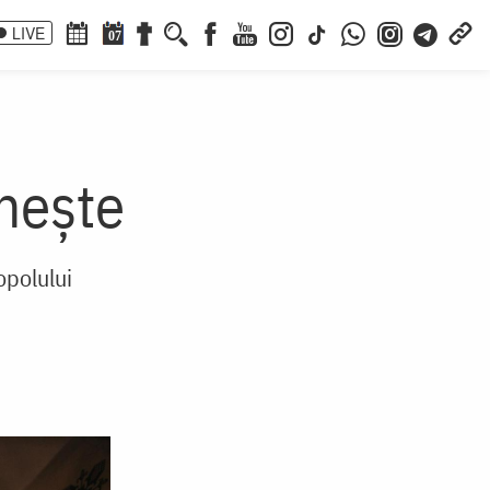
LIVE
07
imește
opolului