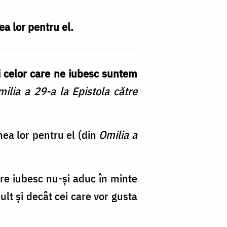
ea lor pentru el.
ri celor care ne iubesc suntem
ilia a 29-a la Epistola către
unea lor pentru el (din
Omilia a
care iubesc nu-şi aduc în minte
ult şi decât cei care vor gusta