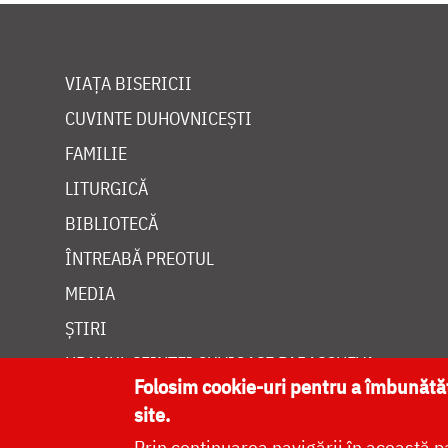
VIAȚA BISERICII
CUVINTE DUHOVNICEȘTI
FAMILIE
LITURGICĂ
BIBLIOTECĂ
ÎNTREABĂ PREOTUL
MEDIA
ȘTIRI
HRAMUL SFINTEI CUVIOASE PARASCHEVA
Folosim cookie-uri pentru a îmbunăt
site.
Prin continuarea navigării în această p