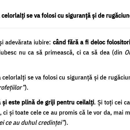
celorlalți se va folosi cu siguranță și de rugăciun
şi adevărata iubire:
când fără a fi deloc folosito
 iubesc nu ca să primească, ci ca să dea (din
Om
 celorlalţi se va folosi cu siguranţă şi de rugăci
ofeţiilor”
).
şi este plină de griji pentru ceilalţi
. Şi toţi cei 
 ci şi toate cele ce au promis că le vor da, mai m
ei ce au duhul credinţei”
).