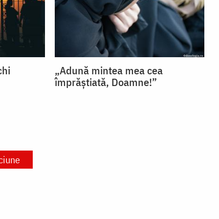
chi
„Adună mintea mea cea
împrăștiată, Doamne!”
ciune