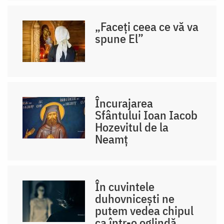
„Faceți ceea ce vă va
spune El”
Încurajarea
Sfântului Ioan Iacob
Hozevitul de la
Neamț
În cuvintele
duhovnicești ne
putem vedea chipul
ca într-o oglindă