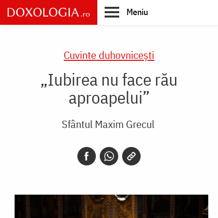
Skip
Meniu
to
main
Main
content
navigation
Cuvinte duhovnicești
„Iubirea nu face rău
aproapelui​”
Sfântul Maxim Grecul