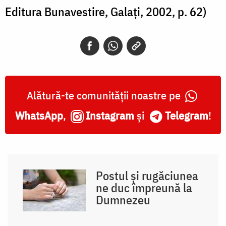
Editura Bunavestire, Galați, 2002, p. 62)
Alătură-te comunității noastre pe
WhatsApp
,
Instagram
și
Telegram
!
Postul și rugăciunea
ne duc împreună la
Dumnezeu