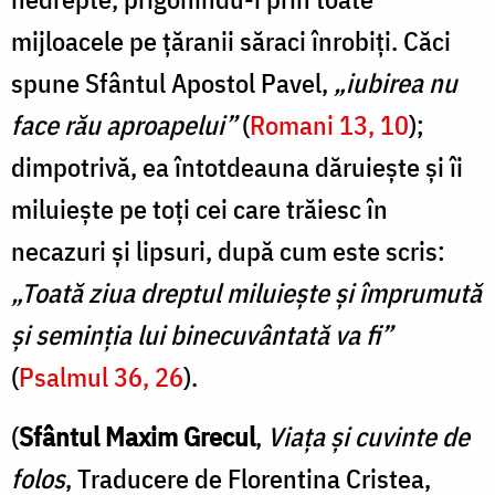
mijloacele pe țăranii săraci înrobiți. Căci
spune Sfântul Apostol Pavel,
„iubirea nu
face rău aproapelui​”
(
Romani 13, 10
);
dimpotrivă, ea întotdeauna dăruiește și îi
miluiește pe toți cei care trăiesc în
necazuri și lipsuri, după cum este scris:
„Toată ziua dreptul miluiește și împrumută
și seminția lui binecuvântată va fi”
(
Psalmul 36, 26
).
(
Sfântul Maxim Grecul
,
Viața și cuvinte de
folos
, Traducere de Florentina Cristea,