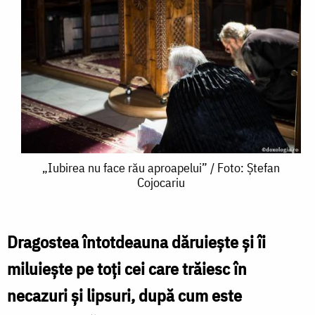
„Iubirea
„Iubirea nu face rău aproapelui​” / Foto: Ștefan
Cojocariu
nu
face
rău
Dragostea întotdeauna dăruiește și îi
aproapelui​
miluiește pe toți cei care trăiesc în
”
necazuri și lipsuri, după cum este
/