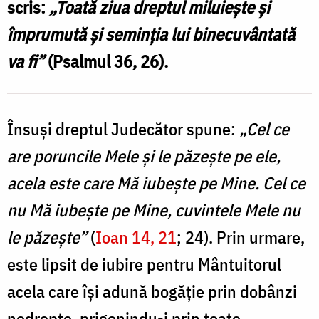
scris:
„Toată ziua dreptul miluiește și
Foto:
împrumută și seminția lui binecuvântată
Ștefan
va fi”
(Psalmul 36, 26).
Cojocariu
Însuși dreptul Judecător spune:
„Cel ce
are poruncile Mele și le păzește pe ele,
acela este care Mă iubește pe Mine. Cel ce
nu Mă iubește pe Mine, cuvintele Mele nu
le păzește”
(
Ioan 14, 21
; 24). Prin urmare,
este lipsit de iubire pentru Mântuitorul
acela care își adună bogăție prin dobânzi
nedrepte, prigonindu-i prin toate