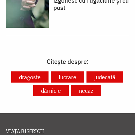
izgonesc cu rugăciune și cu
post
Citește despre:
dragoste
lucrare
judecată
dărnicie
necaz
VIAȚA BISERICII