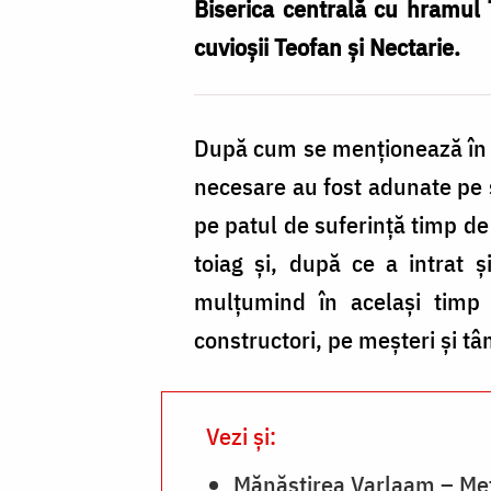
–
Biserica centrală cu hramul 
Meteora
cuvioşii Teofan şi Nectarie.
/
Foto:
După cum se menţionează în ist
Pr.
necesare au fost adunate pe s
Silviu
pe patul de suferinţă timp de 1
Cluci
toiag și, după ce a intrat ş
mulţumind în acelaşi timp T
constructori, pe meşteri şi tâm
Vezi și:
Mănăstirea Varlaam – Me