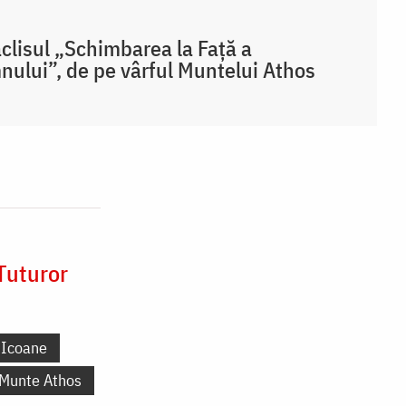
clisul „Schimbarea la Față a
ului”, de pe vârful Muntelui Athos
Tuturor
Icoane
 Munte Athos