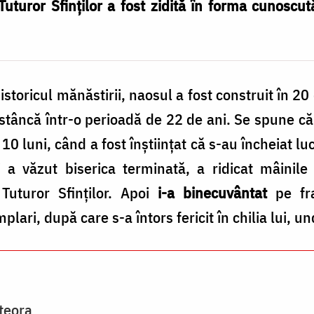
Tuturor Sfinţilor a fost zidită în forma cunoscu
oricul mănăstirii, naosul a fost construit în 20 
tâncă într-o perioadă de 22 de ani. Se spune că 
0 luni, când a fost înştiinţat că s-au încheiat luc
i a văzut biserica terminată, a ridicat mâinil
uturor Sfinţilor. Apoi
i-a binecuvântat
pe fra
plari, după care s-a întors fericit în chilia lui, un
teora