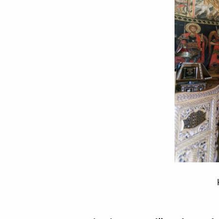
Katholikonul
Mănăstirii
Varlaam