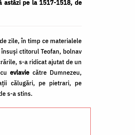
tă astăzi pe la 1517-1518, de
de zile, în timp ce materialele
însuşi ctitorul Teofan, bolnav
rările, s-a ridicat ajutat de un
e cu
evlavie
către Dumnezeu,
ţii călugări, pe pietrari, pe
de s-a stins.