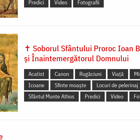
Predici
Video
Fotografii
✝ Soborul Sfântului Proroc Ioan B
și Înaintemergătorul Domnului
Acatist
Canon
Rugăciuni
Viață
Mi
Icoane
Sfinte moaște
Locuri de pelerinaj
Sfântul Munte Athos
Predici
Video
Fo
e