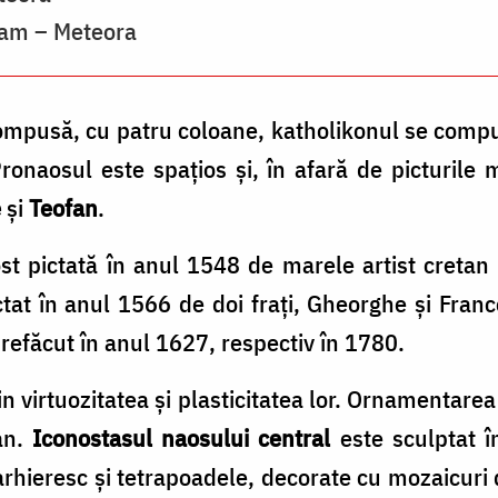
aam – Meteora
ompusă, cu patru coloane, katholikonul se compu
ronaosul este spaţios şi, în afară de picturile
e
şi
Teofan
.
st pictată în anul 1548 de marele artist cretan 
ictat în anul 1566 de doi fraţi, Gheorghe şi Fra
 refăcut în anul 1627, respectiv în 1780.
 virtuozitatea şi plasticitatea lor. Ornamentarea e
ian.
Iconostasul naosului central
este sculptat î
arhieresc şi tetrapoadele, decorate cu mozaicuri 