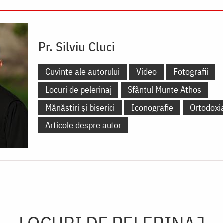
Pr. Silviu Cluci
Cuvinte ale autorului
Video
Fotografii
Locuri de pelerinaj
Sfântul Munte Athos
Mănăstiri și biserici
Iconografie
Ortodoxi
Articole despre autor