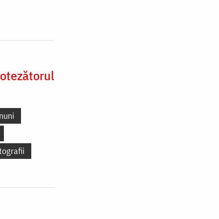
otezătorul
nuni
tografii