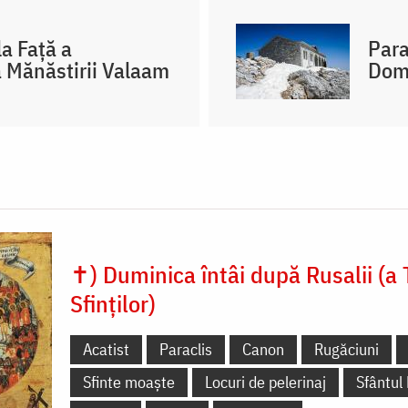
a Față a
Para
a Mănăstirii Valaam
Domn
✝) Duminica întâi după Rusalii (a 
Sfinților)
Acatist
Paraclis
Canon
Rugăciuni
Sfinte moaște
Locuri de pelerinaj
Sfântul