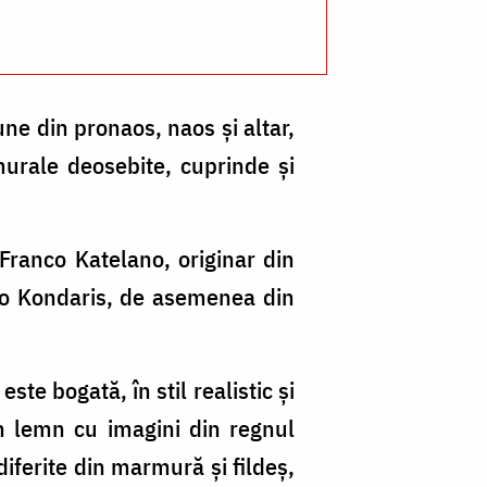
ne din pronaos, naos şi altar,
 murale deosebite, cuprinde şi
Franco Katelano, originar din
nco Kondaris, de asemenea din
ste bogată, în stil realistic şi
n lemn cu imagini din regnul
diferite din marmură şi fildeş,