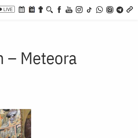
LIVE
08
m – Meteora