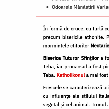
Odoarele Mănăstirii Varl
În formă de cruce, cu turlă c
precum bisericile athonite. P
mormintele ctitorilor
Nectari
Biserica Tuturor Sfinţilor
a fo
Teba, iar pronaosul a fost p
Teba.
Katholikonul
a mai fost
Frescele se caracterizează prin
cu influenţe ale stilului ital
vegetal şi cel animal. Tronul 