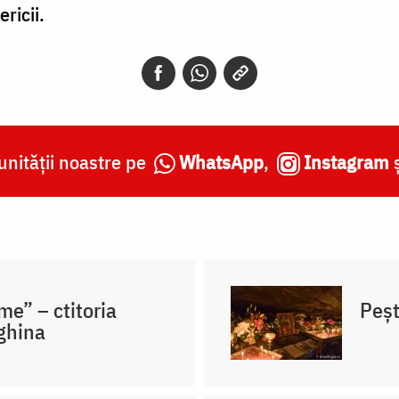
ricii.
nității noastre pe
WhatsApp
,
Instagram
me” – ctitoria
Peșt
Eghina