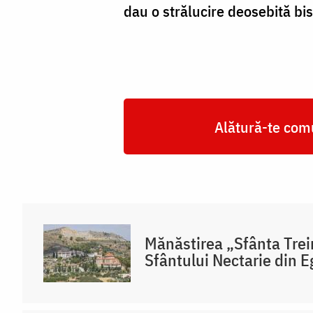
dau o strălucire deosebită bise
Alătură-te comu
Mănăstirea „Sfânta Trei
Sfântului Nectarie din 