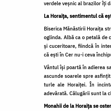
verdele veșnic al brazilor îți d
La Horaița, sentimentul că eșt
Biserica Mănăstirii Horaița st
oglinda. Albă ca o petală de c
și cuceritoare, fiindcă în in
că ești în Cer nu-i ceva închip
Vântul își poartă în adierea 
ascunde soarele spre asfințit
turle ale Horaiței. În incin
adevărată. Călugării sunt la c
Monahii de la Horaița se oste