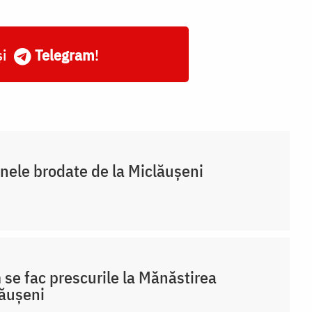
și
Telegram
!
nele brodate de la Miclăușeni
se fac prescurile la Mănăstirea
ăușeni