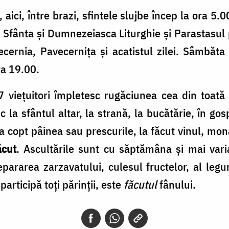
aici, între brazi, sfintele slujbe încep la ora 5
I, Sfânta și Dumnezeiasca Liturghie și Parastasul
ernia, Pavecernița și acatistul zilei. Sâmbăta 
ra 19.00.
17 viețuitori împletesc rugăciunea cea din toat
c la sfântul altar, la strană, la bucătărie, în gosp
 la copt pâinea sau prescurile, la făcut vinul, mo
ăcut
. Ascultările sunt cu săptămâna și mai vari
ararea zarzavatului, culesul fructelor, al legumel
participă toți părinții, este
făcutul
fânului.