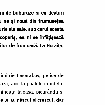
ii de buburuze și cu dealuri
ndu-ne și nouă din frumusețea
urle ale sale, sub cerul acesta
operiș, ea ni se înfățișează
L
șitor de frumoasă. La Horaița,
Ho
în
ti
fr
imitrie Basarabov, petice de
ce
ză, aici, la poalele muntelui
/
 gheața tăioasă, picurându-și
Fo
ce le-au născut și crescut, dar
O