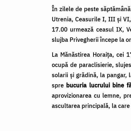
În zilele de peste săptămână, 
Utrenia, Ceasurile I, III și V
17.00 urmează ceasul IX, Vec
slujba Privegherii începe la o
La Mănăstirea Horaița, cei 
ocupă de paraclisierie, slujes
solarii și grădină, la pangar,
spre
bucuria lucrului bine f
aprovizionarea cu lemne, prep
ascultarea principală, la care 