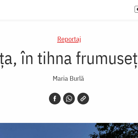
Reportaj
ța, în tihna frumuseți
Maria Burlă