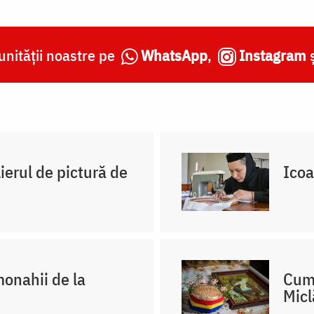
nității noastre pe
WhatsApp
,
Instagram
ierul de pictură de
Icoa
onahii de la
Cum 
Micl