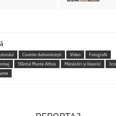
lă
utorului
Cuvinte duhovnicești
Video
Fotografii
erinaj
Sfântul Munte Athos
Mănăstiri și biserici
Ico
 lume