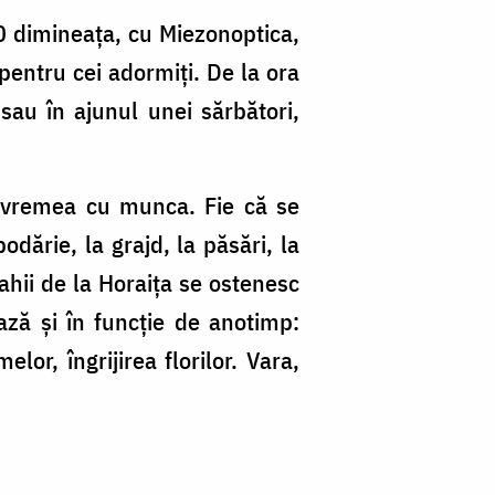
.00 dimineața, cu Miezonoptica,
 pentru cei adormiți. De la ora
sau în ajunul unei sărbători,
ă vremea cu munca. Fie că se
odărie, la grajd, la păsări, la
nahii de la Horaița se ostenesc
ază și în funcție de anotimp:
or, îngrijirea florilor. Vara,