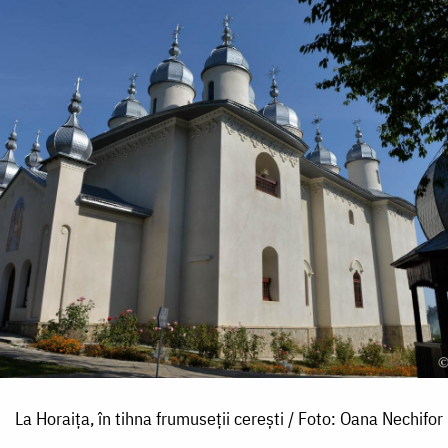
La Horaița, în tihna frumuseții cerești / Foto: Oana Nechifor