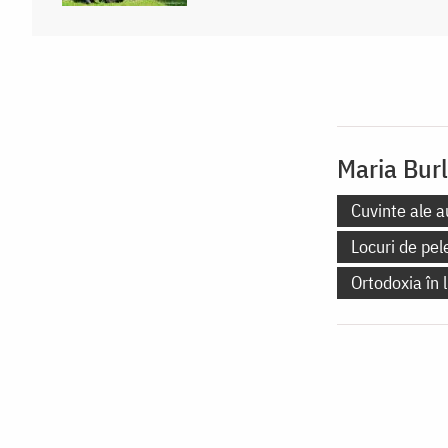
Maria Bur
Cuvinte ale a
Locuri de pel
Ortodoxia în