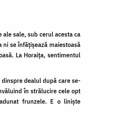
Ne
e ale sale, sub cerul acesta ca
ea ni se înfățișează maiestoasă
moasă. La Horaița, sentimentul
r dinspre dealul după care se-
văluind în strălucire cele opt
 adunat frunzele. E o liniște