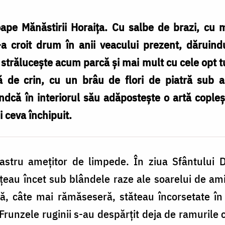
ape Mănăstirii Horaița. Cu salbe de brazi, cu m
i-a croit drum în anii veacului prezent, dărui
a strălucește acum parcă și mai mult cu cele opt t
ă de crin, cu un brâu de flori de piatră sub ac
indcă în interiorul său adăpostește o artă cople
i ceva închipuit.
bastru amețitor de limpede. În ziua Sfântului D
au încet sub blândele raze ale soarelui de amia
nă, câte mai rămăseseră, stăteau încorsetate în
 Frunzele ruginii s-au despărțit deja de ramurile 