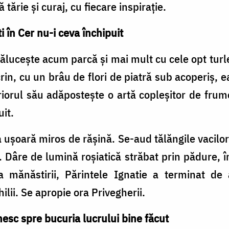
ă tărie și curaj, cu fiecare inspirație.
i în Cer nu-i ceva închipuit
rălucește acum parcă și mai mult cu cele opt turl
rin, cu un brâu de flori de piatră sub acoperiș, 
teriorul său adăpostește o artă copleșitor de fru
uit.
sa ușoară miros de rășină. Se-aud tălăngile vacilo
. Dâre de lumină roșiatică străbat prin pădure, în
ta mănăstirii, Părintele Ignatie a terminat de
hilii. Se apropie ora Privegherii.
nesc spre bucuria lucrului bine făcut