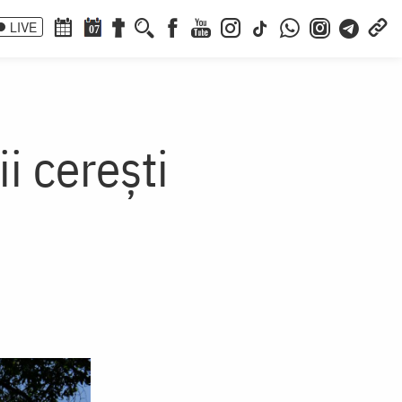
LIVE
07
i cerești