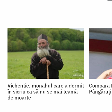
Vichentie, monahul care a dormit
Comoara Pă
în sicriu ca să nu se mai teamă
Pângărați
de moarte