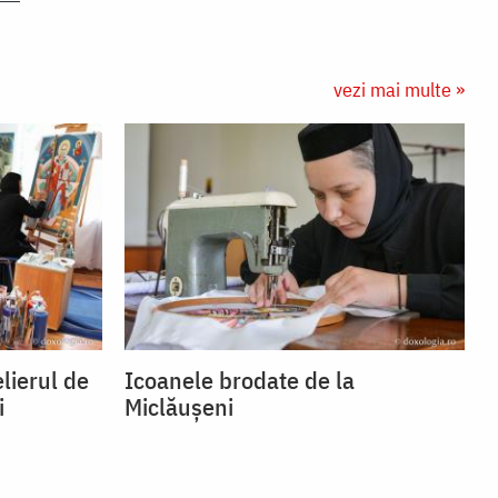
vezi mai multe »
lierul de
Icoanele brodate de la
i
Miclăușeni