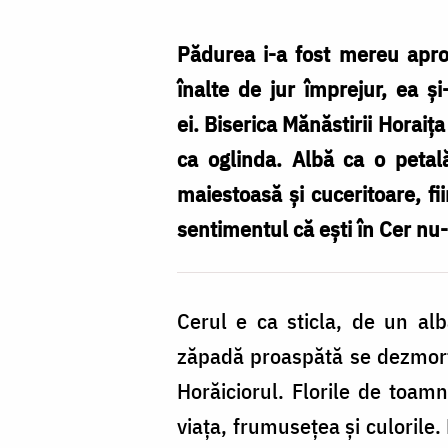
în
tihna
Pădurea i-a fost mereu apro
frumuseții
înalte de jur împrejur, ea ș
cerești
ei. Biserica Mănăstirii Horaiț
/
ca oglinda. Albă ca o petal
Foto:
maiestoasă și cuceritoare, fi
Oana
sentimentul că ești în Cer nu-
Nechifor
Cerul e ca sticla, de un al
zăpadă proaspătă se dezmorțe
Horăiciorul. Florile de toam
viața, frumusețea și culorile.