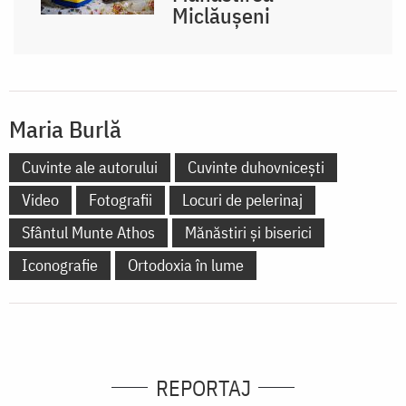
Miclăușeni
Maria Burlă
Cuvinte ale autorului
Cuvinte duhovnicești
Video
Fotografii
Locuri de pelerinaj
Sfântul Munte Athos
Mănăstiri și biserici
Iconografie
Ortodoxia în lume
REPORTAJ