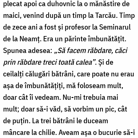
plecat apoi ca duhovnic la o mănăstire de
maici, venind după un timp la Tarcău. Timp
de zece ani a fost și profesor la Seminarul
de la Neamț. Era un părinte îmbunătățit.
Spunea adesea:
„Să facem răbdare, căci
prin răbdare treci toată calea”
. Și de
ceilalți călugări bătrâni, care poate nu erau
așa de îmbunătățiți, mă foloseam mult,
doar cât îi vedeam. Nu-mi trebuia mai
mult; doar să-i văd, să vorbim un pic, cât
de puțin. La trei bătrâni le duceam
mâncare la chilie. Aveam așa o bucurie să-i