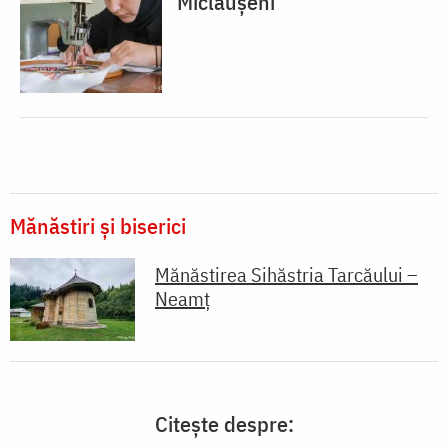
Miclăușeni
Mănăstiri și biserici
Mănăstirea Sihăstria Tarcăului –
Neamț
Citește despre: