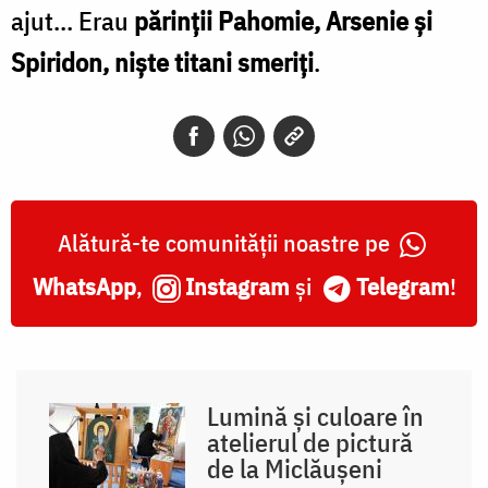
ajut... Erau
părinții Pahomie, Arsenie și
Spiridon, niște titani smeriți
.
Alătură-te comunității noastre pe
WhatsApp
,
Instagram
și
Telegram
!
Lumină și culoare în
atelierul de pictură
de la Miclăușeni