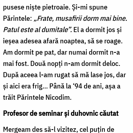
pusese niște pietroaie. Și-mi spune
Părintele:
„Frate, musafirii dorm mai bine.
Patul este al dumitale”.
El a dormit jos și
ieșea adesea afară noaptea, să se roage.
Am dormit pe pat, dar numai dormit n-a
mai fost. Două nopți n-am dormit deloc.
După aceea l-am rugat să mă lase jos, dar
și aici era frig... Până la ‘94 de ani, așa a
trăit Părintele Nicodim.
Profesor de seminar și duhovnic căutat
Mergeam des să-l vizitez, cel puțin de