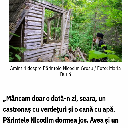
Amintiri
Amintiri despre Părintele Nicodim Grosu / Foto: Maria
Burlă
despre
Părintele
Nicodim
„Mâncam doar o dată-n zi, seara, un
Grosu
castronaș cu verdețuri și o cană cu apă.
/
Părintele Nicodim dormea jos. Avea și un
Foto: