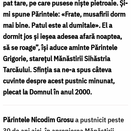
pat tare, pe care pusese niște pietroaie. Și-
Maria
mi spune Părintele: «Frate, musafirii dorm
Burlă
mai bine. Patul este al dumitale»​
.
El a
dormit jos și ieșea adesea afară noaptea,
să se roage”, își aduce aminte Părintele
Grigorie, starețul Mănăstirii Sihăstria
Tarcăului. Sfinția sa ne-a spus câteva
cuvinte despre acest pustnic minunat,
plecat la Domnul în anul 2000.
Părintele Nicodim Grosu
a pustnicit peste
30 de ani aici, în apropierea Mănăstirii