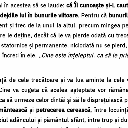
i în acestea să se laude:
că Îl cunoaște și-L ca
dejdile lui în bunurile viitoare
. Pentru că
bunuri
nt și trec de la unul la altul, precum mingea pe
re le deține, decât că le va pierde odată cu trece
 statornice și permanente, niciodată nu se pierd, 
e încred în ele.
„Cine este înțeleptul, ca să le p
ță de cele trecătoare și va lua aminte la cele 
Cine va cugeta că acelea așteptate vor rămâne
ca să urmeze celor dintâi și să le disprețuiască 
mântească
și
petrecerea cerească
, între locuin
roiul adâncului și pământul sfânt, între trup și d