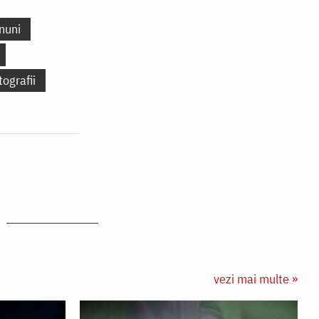
nuni
tografii
vezi mai multe »