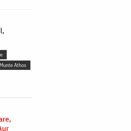
l,
ne
 Munte Athos
are,
Aur