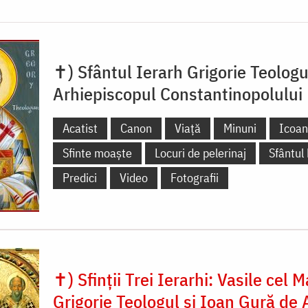
✝) Sfântul Ierarh Grigorie Teologu
Arhiepiscopul Constantinopolului
Acatist
Canon
Viață
Minuni
Icoa
Sfinte moaște
Locuri de pelerinaj
Sfântul
Predici
Video
Fotografii
✝) Sfinții Trei Ierarhi: Vasile cel M
Grigorie Teologul și Ioan Gură de 