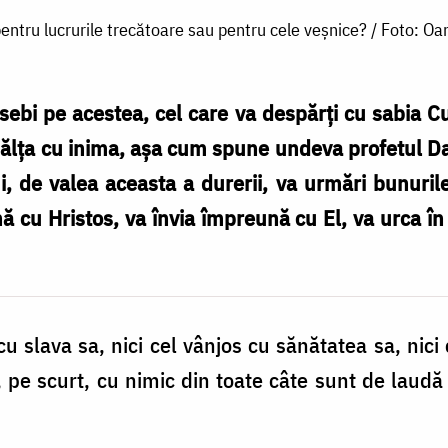
ntru lucrurile trecătoare sau pentru cele veșnice? / Foto: Oa
eosebi pe acestea, cel care va despărți cu sabia 
înălța cu inima, așa cum spune undeva profetul D
ui, de valea aceasta a durerii, va urmări bunuril
 cu Hristos, va învia împreună cu El, va urca în
u slava sa, nici cel vânjos cu sănătatea sa, nic
ui, pe scurt, cu nimic din toate câte sunt de lau