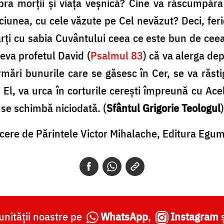
mbra morții și viața veșnică? Cine va răscumpăra
ciunea, cu cele văzute pe Cel nevăzut? Deci, feri
rți cu sabia Cuvântului ceea ce este bun de ceea 
va profetul David (
Psalmul 83
) că va alerga dep
urmări bunurile care se găsesc în Cer, se va răs
 El, va urca în corturile cerești împreună cu Acel
u se schimbă niciodată. (
Sfântul Grigorie Teologul
)
ucere de Părintele Victor Mihalache, Editura Egu
nității noastre pe
WhatsApp
,
Instagram