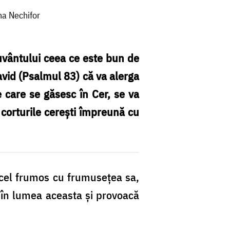
na Nechifor
Cuvântului ceea ce este bun de
avid (Psalmul 83) că va alerga
e care se găsesc în Cer, se va
 corturile cerești împreună cu
i cel frumos cu frumusețea sa,
dă în lumea aceasta și provoacă