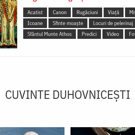
Acatist
Canon
Rugăciuni
Viață
Mi
Icoane
Sfinte moaște
Locuri de pelerinaj
Sfântul Munte Athos
Predici
Video
Fo
CUVINTE DUHOVNICEȘTI