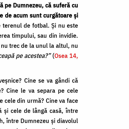
ută pe Dumnezeu, că suferă cu
le de acum sunt curgătoare și
 terenul de fotbal. Și nu este
rea timpului, sau din invidie.
nu trec de la unul la altul, nu
riceapă pe acestea?”
(
Osea 14,
veșnice? Cine se va gândi că
? Cine le va separa pe cele
pe cele din urmă? Cine va face
ță și cele de lângă casă, între
uh, între Dumnezeu și diavolul