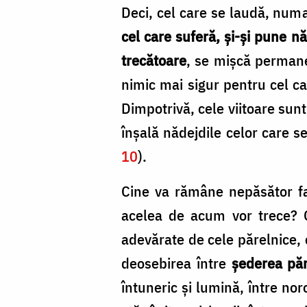
Deci, cel care se laudă, numa
cel care suferă, și-și pune nă
trecătoare
, se mișcă permane
nimic mai sigur pentru cel ca
Dimpotrivă, cele viitoare sunt
înșală nădejdile celor care s
10
).
Cine va rămâne nepăsător fa
acelea de acum vor trece? 
adevărate de cele părelnice, 
deosebirea între
șederea pă
întuneric și lumină, între no