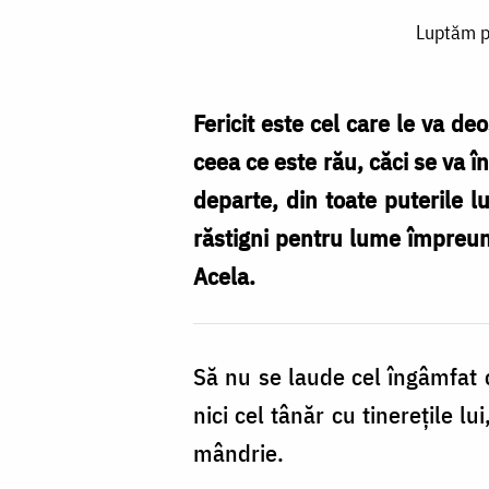
Luptăm
Luptăm pe
pentru
lucrurile
trecătoare
Fericit este cel care le va d
sau
ceea ce este rău, căci se va 
pentru
departe, din toate puterile l
cele
răstigni pentru lume împreună
veșnice?
Acela.
/
Foto:
Să nu se laude cel îngâmfat c
Oana
nici cel tânăr cu tinerețile l
Nechifor
mândrie.