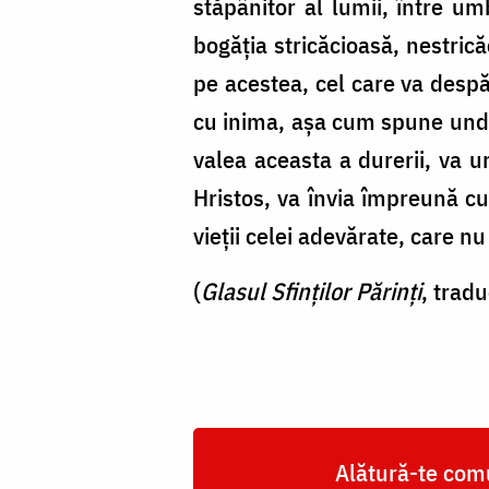
stăpânitor al lumii, între u
bogăția stricăcioasă, nestrică
pe acestea, cel care va despă
cu inima, așa cum spune unde
valea aceasta a durerii, va 
Hristos, va învia împreună cu
vieții celei adevărate, care n
(
Glasul Sfinților Părinți
, trad
Alătură-te comu