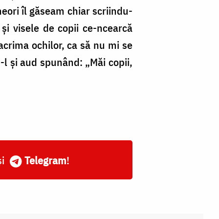
neori îl găseam chiar scriindu-
 și visele de copii ce-ncearcă
acrima ochilor, ca să nu mi se
i-l și aud spunând: „Măi copii,
și
Telegram
!