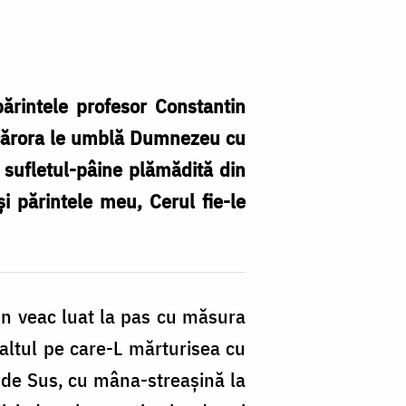
ărintele profesor Constantin
ia cărora le umblă Dumnezeu cu
 sufletul-pâine plămădită din
i părintele meu, Cerul fie-le
 un veac luat la pas cu măsura
naltul pe care-L mărturisea cu
, de Sus, cu mâna-streașină la