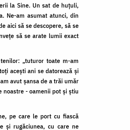
rii la Sine. Un sat de huţuli,
na. Ne-am asumat atunci, din
de aici să se descopere, să se
înveţe să se arate lumii exact
tenilor: „tuturor toate m-am
oți acești ani se datorează și
e am avut şansa de a trăi umăr
e noastre - oamenii pot şi ştiu
ne, pe care le port cu fiască
e și rugăciunea, cu care ne