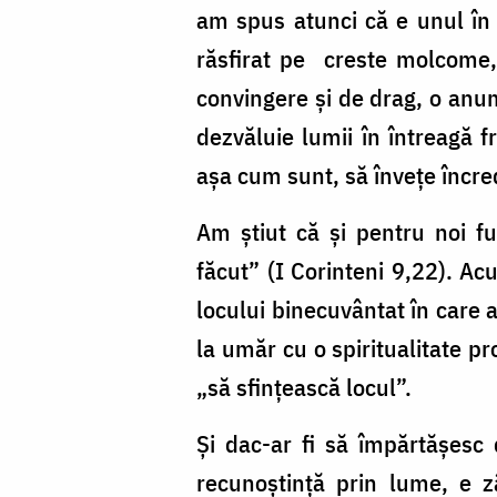
am spus atunci că e unul în c
răsfirat pe creste molcome,
convingere şi de drag, o anum
dezvăluie lumii în întreagă f
aşa cum sunt, să înveţe încred
Am ştiut că și pentru noi f
făcut” (I Corinteni 9,22). Ac
locului binecuvântat în care 
la umăr cu o spiritualitate pr
„să sfinţească locul”.
Și dac-ar fi să împărtășesc 
recunoștință prin lume, e 