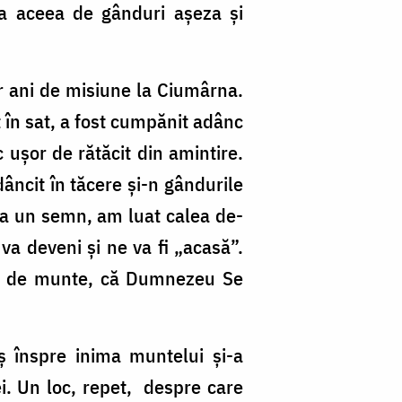
ea aceea de gânduri așeza și
or ani de misiune la Ciumârna.
 în sat, a fost cumpănit adânc
 ușor de rătăcit din amintire.
âncit în tăcere și-n gândurile
 la un semn, am luat calea de-
va deveni și ne va fi „acasă”.
olo de munte, că Dumnezeu Se
ș înspre inima muntelui și-a
ei. Un loc, repet, despre care