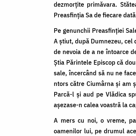
dezmorțite primăvara. Stăte
Preasfinția Sa de fiecare dat
Pe genunchii Preasfinției Sal
A știut, după Dumnezeu, cel d
de nevoia de a ne întoarce de
Știa Părintele Episcop că dou
sale, încercând să nu ne face
ntors către Ciumârna și am șt
Parcă-l și aud pe Vlădica s
așezase-n calea voastră la ca
A mers cu noi, o vreme, pas
oamenilor lui, pe drumul acel