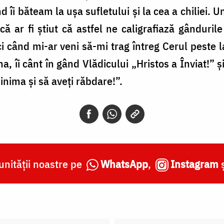
 îi băteam la ușa sufletului și la cea a chiliei. U
că ar fi știut că astfel ne caligrafiază gândurile
i când mi-ar veni să-mi trag întreg Cerul peste l
, îi cânt în gând Vlădicului „Hristos a Înviat!” ș
inima și să aveți răbdare!”.
nității noastre pe
WhatsApp
,
Instagram