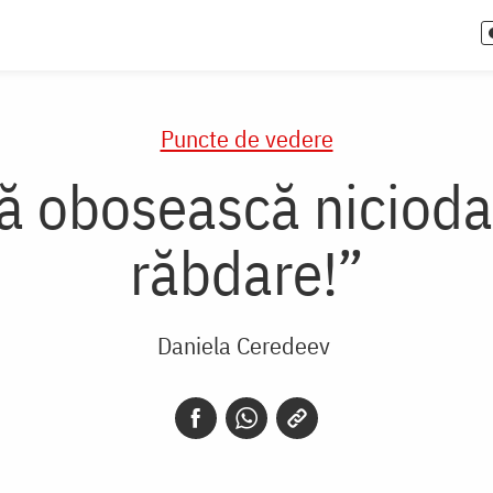
Puncte de vedere
vă obosească niciodat
răbdare!”
Daniela Ceredeev