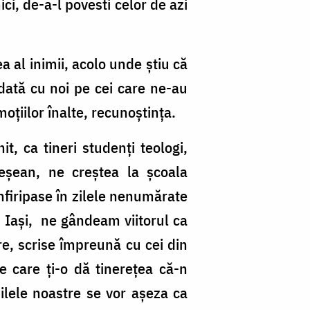
ci, de-a-l povesti celor de azi
a al inimii, acolo unde știu că
odată cu noi pe cei care ne-au
oțiilor înalte, recunoștința.
t, ca tineri studenți teologi,
eșean, ne creștea la școala
nfiripase în zilele nenumărate
n Iași, ne gândeam viitorul ca
re, scrise împreună cu cei din
pe care ți-o dă tinerețea că-n
zilele noastre se vor așeza ca