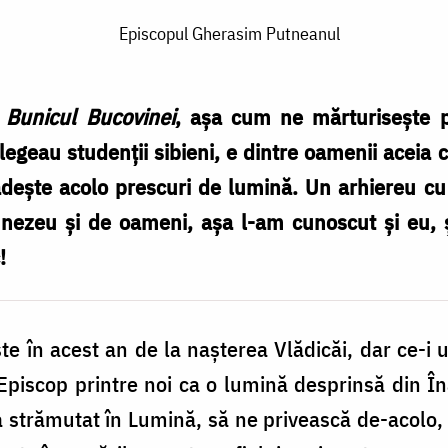
Episcopul Gherasim Putneanul
ă
Bunicul Bucovinei
, așa cum ne mărturisește p
elegeau studenții sibieni, e dintre oamenii ace
ădește acolo prescuri de lumină. Un arhiereu cu
mnezeu și de oameni, așa l-am cunoscut și eu, ș
!
e în acest an de la nașterea Vlădicăi, dar ce-i
 Episcop printre noi ca o lumină desprinsă din Î
s-a strămutat în Lumină, să ne privească de-acolo