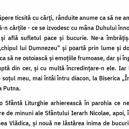
căpere ticsită cu cărți, rânduite anume ca să ne 
 că-n cărțile - ce se izvodesc cu mâna Duhului în
 și află sufletul pace și bucurie. Ne-a îmbrăț
„chipul lui Dumnezeu” și poartă prin lume și dor
 ca să ne ostoiască și emoțiile frumoase, dar și îng
ptă din cer, și cu multă încredințare-n ele. Iar 
e soțul meu, mai întâi întru diacon, la Biserica 
a Putna.
 Sfântă Liturghie arhierească în parohia ce ne
re de minuni ale Sfântului Ierarh Nicolae, apoi, 
ea Vlădica, și nouă ne lăstărea inima de bucuri