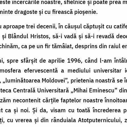
te încercările noastre, sfielnice și poate prea mi
uminte dragoste și cu firească pioșenie.
aproape trei decenii, în căușul căptușit cu catife
 și Blândul Hristos, să-i vadă și să-i revadă de
chinăm, ca pe un fir tămâiat, desprins din raiul em
, spre sfârșit de aprilie 1996, când l-am întâlni
osfera efervescentă a mediului universitar i
 „luminătoarea Moldovei”, prietenia noastră se î
lioteca Centrală Universitară „Mihai Eminescu” di
ezăm necontenit cărțile faptelor noastre înnoitoa
ut ca și noi. Și da, visam cu toată încrederea 
ți, cu vrerea și din rânduiala Atotputernicului, 