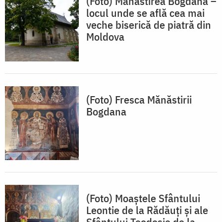
(Foto) Mănăstirea Bogdana –
locul unde se află cea mai
veche biserică de piatră din
Moldova
(Foto) Fresca Mănăstirii
Bogdana
(Foto) Moaștele Sfântului
Leontie de la Rădăuți și ale
Sfântului Teodosie de la