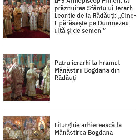
IPS Arhiepiscop Pimen, la
prăznuirea Sfântului Ierarh
Leontie de la Rădăuți: „Cine-
L părăseşte pe Dumnezeu
uită şi de semeni”
Patru ierarhi la hramul
Mănăstirii Bogdana din
Rădăuţi
Liturghie arhierească la
Mănăstirea Bogdana