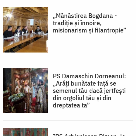
„Mănăstirea Bogdana -
tradiţie şi înnoire,
misionarism şi filantropie”
PS Damaschin Dorneanul:
„Arăți bunătate față se
semenul tău dacă jertfești
din orgoliul tău și din
dreptatea ta”