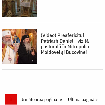
(Video) Preafericitul
Patriarh Daniel - vizită
pastorală în Mitropolia
Moldovei și Bucovinei
Paginare
Current page
1
Next page
Următoarea pagină
Last page
Ultima pagină »