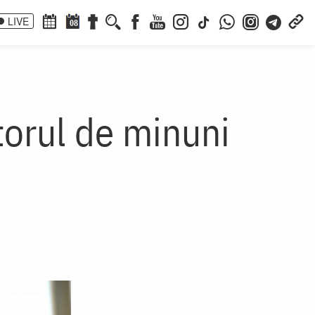
LIVE
08
torul de minuni