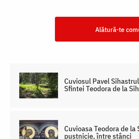
Alătură-te comu
Cuviosul Pavel Sihastru
Sfintei Teodora de la Sih
Cuvioasa Teodora de la S
pustnicie, între stânci