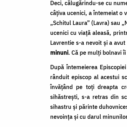
Deci, călugărindu-se cu numel
câţiva ucenici, a întemeiat o 
„Schitul Laura” (Lavra) sau „
ucenici cu viaţă aleasă, prin
Lavrentie s-a nevoit şi a avu
minuni
. Că pe mulţi bolnavi îi
După întemeierea Episcopiei
rânduit episcop al acestui sc
învăţând pe toţi dreapta cre
sihăstreşti, s-a retras din
sihastru şi părinte duhovnice
nevoinţa şi cu darul minunilor