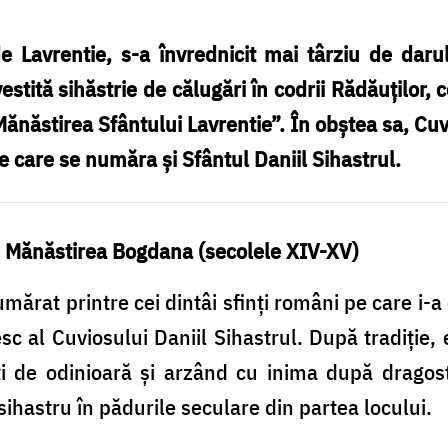
 Lavrentie, s-a învrednicit mai târziu de darul
 vestită sihăstrie de călugări în codrii Rădăuţilo
Mănăstirea Sfântului Lavrentie”. În obştea sa, Cuv
re care se număra şi Sfântul Daniil Sihastrul.
i, Mănăstirea Bogdana (secolele XIV-XV)
mărat printre cei dintâi sfinţi români pe care i-
c al Cuviosului Daniil Sihastrul. După tradiţie, 
ţi de odinioară şi arzând cu inima după dragost
 sihastru în pădurile seculare din partea locului.