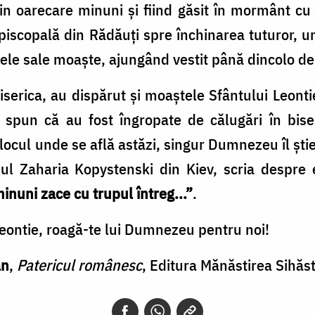
in oarecare minuni şi fiind găsit în mormânt cu t
episcopală din Rădăuţi spre închinarea tuturor, 
tele sale moaşte, ajungând vestit până dincolo de
erica, au dispărut şi moaştele Sfântului Leonti
ţii spun că au fost îngropate de călugări în bis
 locul unde se află astăzi, singur Dumnezeu îl şti
ul Zaharia Kopystenski din Kiev, scria despre 
inuni zace cu trupul întreg...”
.
eontie, roagă-te lui Dumnezeu pentru noi!
an
,
Patericul românesc
, Editura Mănăstirea Sihăst