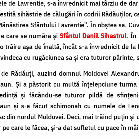
e de Lavrentie, s-a învrednicit mai târziu de dar
vestită sihăstrie de călugări în codrii Rădăuţilo
Mănăstirea Sfântului Lavrentie”. În obştea sa, Cuv
tre care se număra şi
Sfântul Daniil Sihastrul
. În
t o trăire aşa de înaltă, încât s-a învrednicit de
 vindeca cu rugăciunea sa şi era tuturor părinte, sf
 de Rădăuţi, auzind domnul Moldovei Alexandru
aun. Şi a păstorit cu multă înţelepciune turma l
dinţă şi făcându-se tuturor pildă de sfinţenie
 scaun şi s-a făcut schimonah cu numele de Leon
sc din nordul Moldovei. Deci, mai trăind puţin şi 
 pe care le făcea, şi-a dat sufletul cu pace în mâ