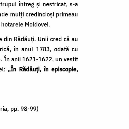
rupul întreg şi nestricat, s-a
unde mulţi credincioşi primeau
 hotarele Moldovei.
e din Rădăuţi. Unii cred că au
erică, în anul 1783, odată cu
e. În anii 1621-1622, un vestit
el:
„În Rădăuţi, în episcopie,
ria, pp. 98-99)