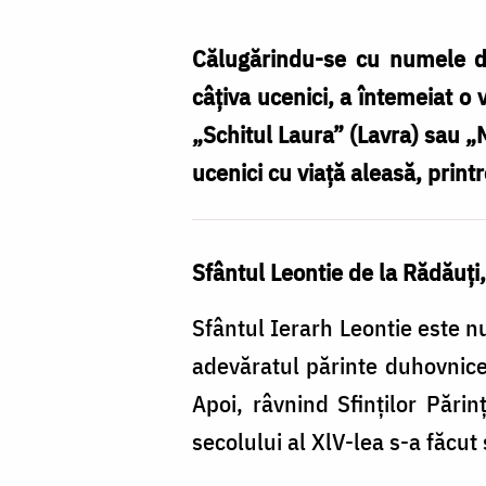
de
la
Călugărindu-se cu numele de
Rădăuți,
câţiva ucenici, a întemeiat o
făcătorul
„Schitul Laura” (Lavra) sau „
de
ucenici cu viaţă aleasă, print
minuni
/
Sfântul Leontie de la Rădăuţ
Foto:
Ștefan
Sfântul Ierarh Leontie este nu
Cojocariu
adevăratul părinte duhovnices
Apoi, râvnind Sfinţilor Părin
secolului al XlV-lea s-a făcut