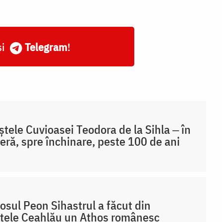
și
Telegram
!
tele Cuvioasei Teodora de la Sihla ‒ în
eră, spre închinare, peste 100 de ani
osul Peon Sihastrul a făcut din
tele Ceahlău un Athos românesc