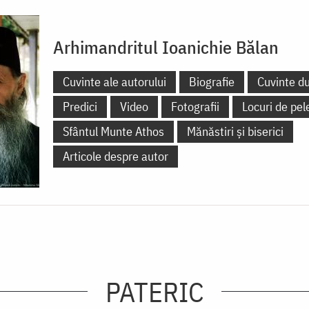
Arhimandritul Ioanichie Bălan
Cuvinte ale autorului
Biografie
Cuvinte d
Predici
Video
Fotografii
Locuri de pel
Sfântul Munte Athos
Mănăstiri și biserici
Articole despre autor
PATERIC