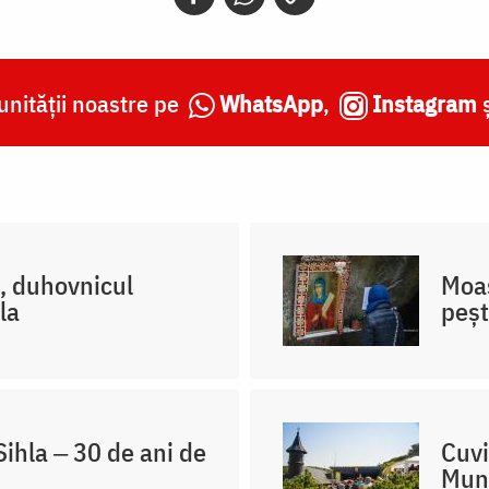
nității noastre pe
WhatsApp
,
Instagram
l, duhovnicul
Moaș
la
peșt
ihla ‒ 30 de ani de
Cuvi
Mun