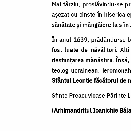
Mai târziu, proslăvindu-se pr
aşezat cu cinste în biserica 
sănătate şi mângâiere la sfin
În anul 1639, prădându-se bis
fost luate de năvălitori. Al
desfiinţarea mănăstirii. Însă,
teolog ucrainean, ieromonah
Sfântul Leontie făcătorul de m
Sfinte Preacuvioase Părinte L
(
Arhimandritul Ioanichie Băl