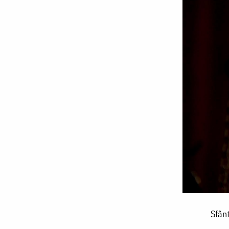
Sfântul
Sfânt
Leontie