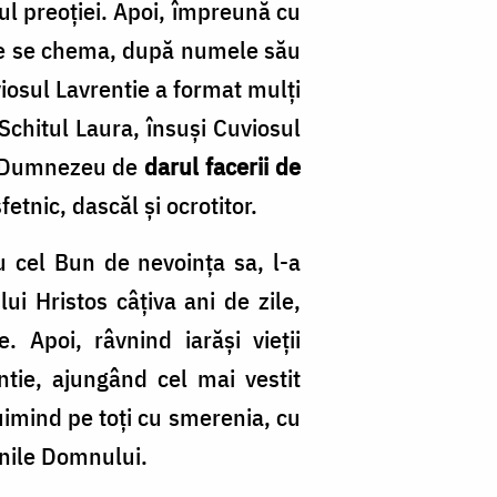
ul preoţiei. Apoi, împreună cu
r, ce se chema, după numele său
iosul Lavrentie a format mulţi
 Schitul Laura, însuşi Cuviosul
 la Dumnezeu de
darul facerii de
etnic, dascăl şi ocrotitor.
 cel Bun de nevoinţa sa, l-a
ui Hristos câţiva ani de zile,
. Apoi, râvnind iarăşi vieţii
tie, ajungând cel mai vestit
uimind pe toţi cu smerenia, cu
inile Domnului.