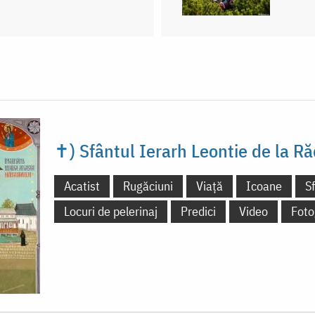
✝) Sfântul Ierarh Leontie de la Ră
Acatist
Rugăciuni
Viață
Icoane
S
Locuri de pelerinaj
Predici
Video
Foto