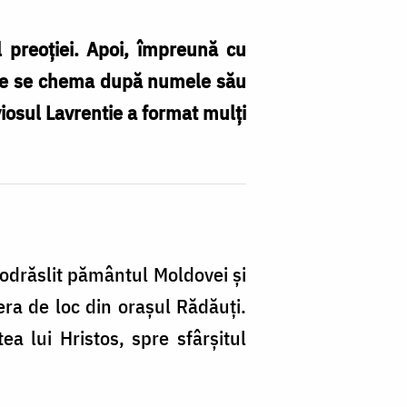
 preoţiei. Apoi, împreună cu
r, ce se chema după numele său
iosul Lavrentie a format mulţi
a odrăslit pământul Moldovei şi
era de loc din oraşul Rădăuţi.
ea lui Hristos, spre sfârşitul