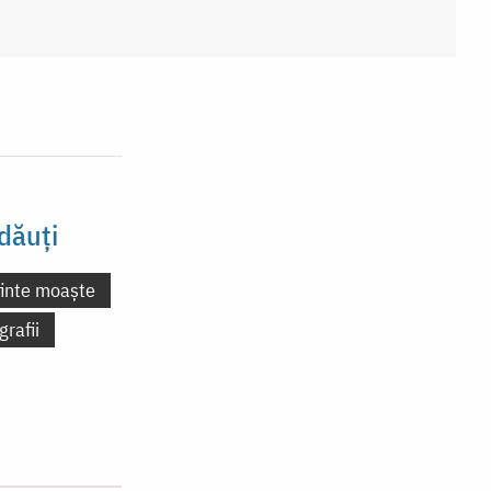
dăuți
finte moaște
grafii