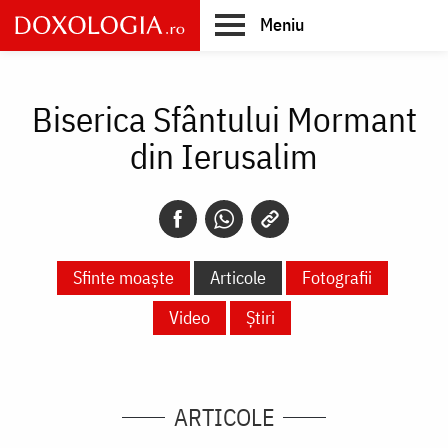
Skip
Meniu
to
main
Main
content
navigation
Biserica Sfântului Mormant
din Ierusalim
Sfinte moaște
Articole
Fotografii
Video
Știri
ARTICOLE