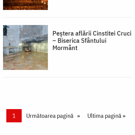
Peștera aflării Cinstitei Cruci
– Biserica Sfântului
Mormânt
Paginare
Current page
1
Next page
Următoarea pagină
Last page
Ultima pagină »