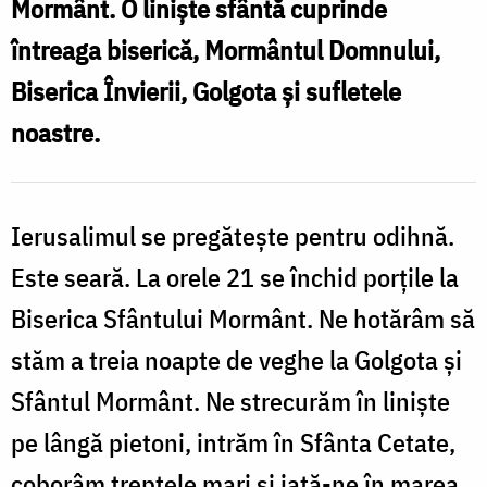
Sfântului
Mormânt. O liniște sfântă cuprinde
Mormânt
întreaga biserică, Mormântul Domnului,
/
Biserica Învierii, Golgota și sufletele
Foto:
noastre.
Oana
Nechifor
Ierusalimul se pregătește pentru odihnă.
Este seară. La orele 21 se închid porțile la
Biserica Sfântului Mormânt. Ne hotărâm să
stăm a treia noapte de veghe la Golgota și
Sfântul Mormânt. Ne strecurăm în liniște
pe lângă pietoni, intrăm în Sfânta Cetate,
coborâm treptele mari și iată-ne în marea