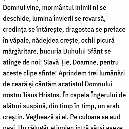
Domnul vine, mormântul inimii ni se
deschide, lumina învierii se revarsă,
credința se întărește, dragostea se preface
în văpaie, nădejdea crește, ochii picură
mărgăritare, bucuria Duhului Sfânt se
atinge de noi! Slavă Ție, Doamne, pentru
aceste clipe sfinte! Aprindem trei lumânări
de ceară și cântăm acatistul Domnului
nostru Iisus Hristos. În capela Îngerului de
alături suspină, din timp în timp, un arab
creștin. Veghează și el. Pe culoare se aud
pași. Un călugăr etiopian intră să-și așeze