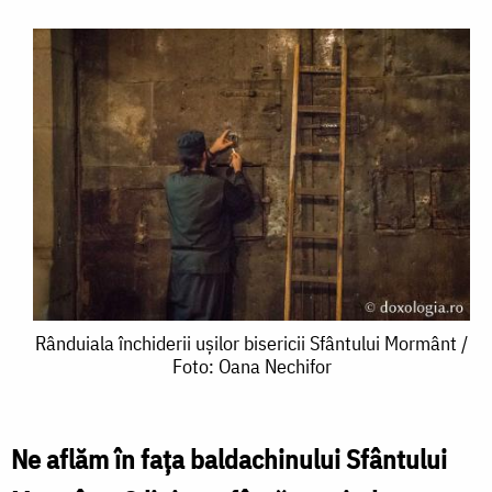
Rânduiala
Rânduiala închiderii ușilor bisericii Sfântului Mormânt /
Foto: Oana Nechifor
închiderii
ușilor
bisericii
Ne aflăm în fața baldachinului Sfântului