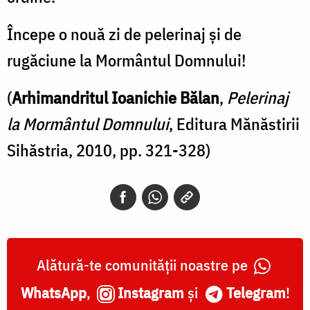
Începe o nouă zi de pelerinaj și de
rugăciune la Mormântul Domnului!
(
Arhimandritul Ioanichie Bălan
,
Pelerinaj
la Mormântul Domnului
, Editura Mănăstirii
Sihăstria, 2010, pp. 321-328)
Alătură-te comunității noastre pe
WhatsApp
,
Instagram
și
Telegram
!