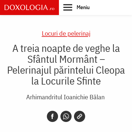
Skip
Meniu
to
main
Main
content
navigation
Locuri de pelerinaj
A treia noapte de veghe la
Sfântul Mormânt –
Pelerinajul părintelui Cleopa
la Locurile Sfinte
Arhimandritul Ioanichie Bălan