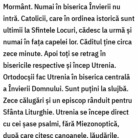
Mormânt. Numai în biserica Învierii nu
intră. Catolicii, care în ordinea istorică sunt
ultimii la Sfintele Locuri, cădesc la urmă și
numai în fața capelei lor. Căditul ține circa
zece minute. Apoi toți se retrag în
bisericile respective și încep Utrenia.
Ortodocșii fac Utrenia în biserica centrală
a Învierii Domnului. Sunt puțini la slujbă.
Zece călugări și un episcop rânduit pentru
Sfânta Liturghie. Utrenia se începe direct
cu cei șase psalmi, fără Miezonoptică,
după care citesc canoanele, lăudările,