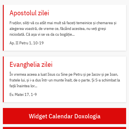
Apostolul zilei
Fraților, siliți-vă cu atât mai mult să faceți temeinice și chemarea și
alegerea voastră, de vreme ce, făcând acestea, nu veți greși
niciodată. Că așa vi se va da cu bogăție...
Ap. II Petru 1, 10-19
Evanghelia zilei
În vremea aceea a luat Iisus cu Sine pe Petru și pe Iacov și pe Ioan,
fratele lui, și i-a dus într-un munte înalt, de o parte. Și S-a schimbat la
față înaintea lor...
Ev. Matei 17, 1-9
Widget Calendar Doxologia