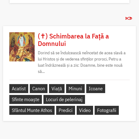
(✝) Schimbarea la Față a
Domnului
Dorind să se îndulcească neîncetat de acea slavă a
lui Hristos și de vederea sfinților proroci, Petru a
luat îndrăzneală și a zis: Doamne, bine este nouă
să...
Acatist
Canon
Viață
Minuni
Icoane
Sfinte moaște
Locuri de pelerinaj
Sfântul Munte Athos
Predici
Video
Fotografii