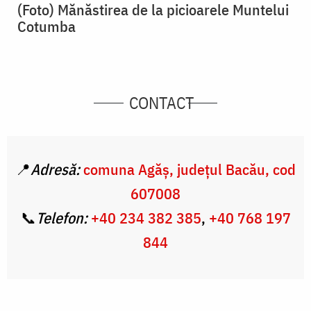
(Foto) Mănăstirea de la picioarele Muntelui
Cotumba
CONTACT
📍
Adresă:
comuna Agăș, județul Bacău, cod
607008
📞
Telefon:
+4
0 234 382 385
,
+40 768 197
844