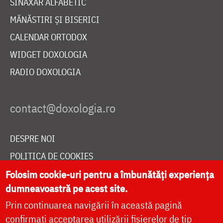
SINAXAR ALFABETIC
MĂNĂSTIRI ȘI BISERICI
CALENDAR ORTODOX
WIDGET DOXOLOGIA
RADIO DOXOLOGIA
DESPRE NOI
POLITICA DE COOKIES
Folosim cookie-uri pentru a îmbunătăți experiența
DONEAZĂ ONLINE PENTRU CATEDRALA NAȚIONALĂ
dumneavoastră pe acest site.
Prin continuarea navigării în această pagină
LIVE
confirmați acceptarea utilizării fișierelor de tip