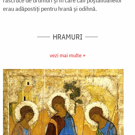
răscruce de drumuri și în care caii poștalioanelor
erau adăpostiți pentru hrană și odihnă.
HRAMURI
vezi mai multe »