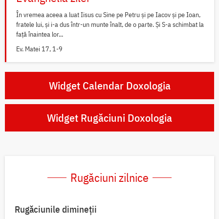
În vremea aceea a luat Iisus cu Sine pe Petru și pe Iacov și pe Ioan,
fratele lui, și i-a dus într-un munte înalt, de o parte. Și S-a schimbat la
față înaintea lor...
Ev. Matei 17, 1-9
Widget Calendar Doxologia
Widget Rugăciuni Doxologia
Rugăciuni zilnice
Rugăciunile dimineții