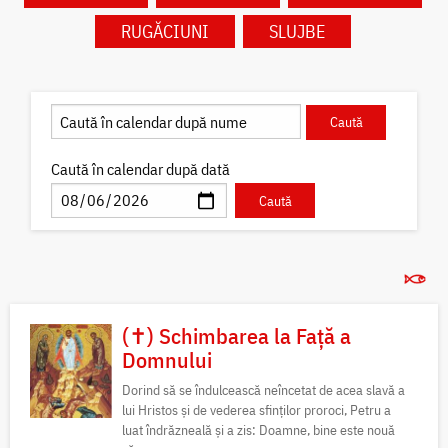
RUGĂCIUNI
SLUJBE
Caută în calendar după dată
(✝) Schimbarea la Față a
Domnului
Dorind să se îndulcească neîncetat de acea slavă a
lui Hristos și de vederea sfinților proroci, Petru a
luat îndrăzneală și a zis: Doamne, bine este nouă