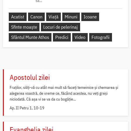
să...
Acatist
Canon
Viață
Minuni
Icoane
Sfinte moaște
Locuri de pelerinaj
Sfântul Munte Athos
Predici
Video
Fotografii
Apostolul zilei
Fraților, siliți-vă cu atât mai mult să faceți temeinice și chemarea și
alegerea voastră, de vreme ce, făcând acestea, nu veți greși
niciodată. Că așa vi se va da cu bogăție...
Ap. II Petru 1, 10-19
Evanghelia zilei