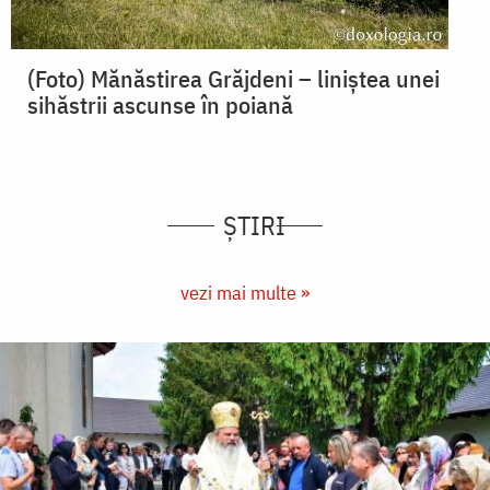
(Foto) Mănăstirea Grăjdeni – liniștea unei
sihăstrii ascunse în poiană
ȘTIRI
vezi mai multe »