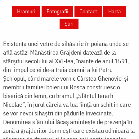
Hramuri
Fotografii
Contact
Hartă
Știri
Existența unei vetre de sihăstrie în poiana unde se
află astăzi Mănăstirea Grăjdeni datează de la
sfârșitul secolului al XVI-lea, înainte de anul 1591,
din timpul celei de-a treia domnii a lui Petru
Șchiopul, când marele vornic Cârstea Ghenovici și
membrii familiei boierului Roșca construiesc o
biserică din lemn, cu hramul „Sfântul Ierarh
Nicolae”, în jurul căreia va lua ființă un schit în care
se vor nevoi sihaștri din pădurile învecinate.
Denumirea sfântului lăcaș amintește de prezența în
zonă a grajdurilor domnești care existau odinioară la