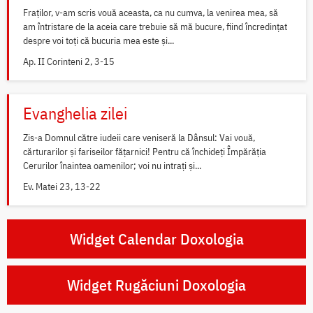
Fraților, v-am scris vouă aceasta, ca nu cumva, la venirea mea, să
am întristare de la aceia care trebuie să mă bucure, fiind încredințat
despre voi toți că bucuria mea este și...
Ap. II Corinteni 2, 3-15
Evanghelia zilei
Zis-a Domnul către iudeii care veniseră la Dânsul: Vai vouă,
cărturarilor și fariseilor fățarnici! Pentru că închideți Împărăția
Cerurilor înaintea oamenilor; voi nu intrați și...
Ev. Matei 23, 13-22
Widget Calendar Doxologia
Widget Rugăciuni Doxologia