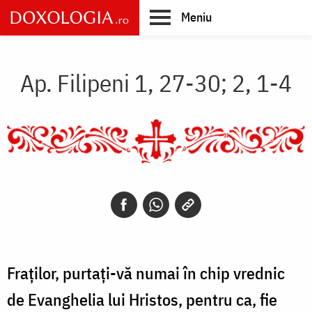
Skip
Meniu
to
main
Main
content
navigation
Ap. Filipeni 1, 27-30; 2, 1-4
Fraților, purtați-vă numai în chip vrednic
de Evanghelia lui Hristos, pentru ca, fie