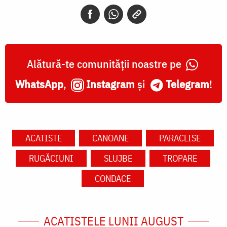
Alătură-te comunității noastre pe
WhatsApp
,
Instagram
și
Telegram
!
ACATISTE
CANOANE
PARACLISE
RUGĂCIUNI
SLUJBE
TROPARE
CONDACE
ACATISTELE LUNII AUGUST