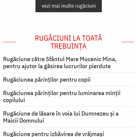
vezi mai multe rugăciuni
RUGĂCIUNI LA TOATĂ
TREBUINȚA
Rugăciune către Sfântul Mare Mucenic Mina,
pentru ajutor la găsirea lucrurilor pierdute
Rugăciunea părinților pentru copii
Rugăciunea părinților pentru luminarea minţii
copilului
Rugăciune de lăsare în voia lui Dumnezeu şi a
Maicii Domnului
Rugăciune pentru izbăvirea de vrăjmași