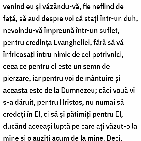
venind eu și văzându-vă, fie nefiind de
față, să aud despre voi că stați într-un duh,
nevoindu-vă împreună într-un suflet,
pentru credința Evangheliei, fără să vă
înfricoșați întru nimic de cei potrivnici,
ceea ce pentru ei este un semn de
pierzare, iar pentru voi de mântuire și
aceasta este de la Dumnezeu; căci vouă vi
s-a dăruit, pentru Hristos, nu numai să
credeți în El, ci să și pătimiți pentru El,
ducând aceeași luptă pe care ați văzut-o la
mine și o auziți acum de la mine. Deci,