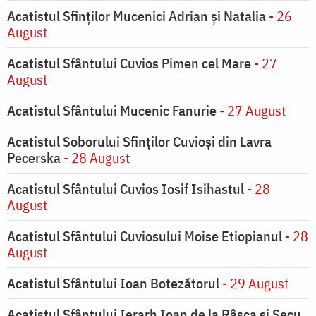
Acatistul Sfinților Mucenici Adrian și Natalia
- 26
August
Acatistul Sfântului Cuvios Pimen cel Mare
- 27
August
Acatistul Sfântului Mucenic Fanurie
- 27 August
Acatistul Soborului Sfinților Cuvioși din Lavra
Pecerska
- 28 August
Acatistul Sfântului Cuvios Iosif Isihastul
- 28
August
Acatistul Sfântului Cuviosului Moise Etiopianul
- 28
August
Acatistul Sfântului Ioan Botezătorul
- 29 August
Acatistul Sfântului Ierarh Ioan de la Râşca şi Secu,