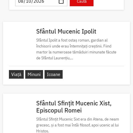
Sfântul Mucenic Ipolit
Sfântul Ipolit a fost ostaș roman, gardian al
închisorii unde erau întemnițați creștinii. Fiind
martor la numeroase tămăduiri minunate făcute
de Sfântul Laurențiu,...
Viață
Minuni
Icoane
Sfântul Sfințit Mucenic Xist,
Episcopul Romei
Sfântul Sfințit Mucenic Sixt era din Atena, de neam
grecesc, și a fost mai întâi filosof, apoi ucenic al lui
Hristos.