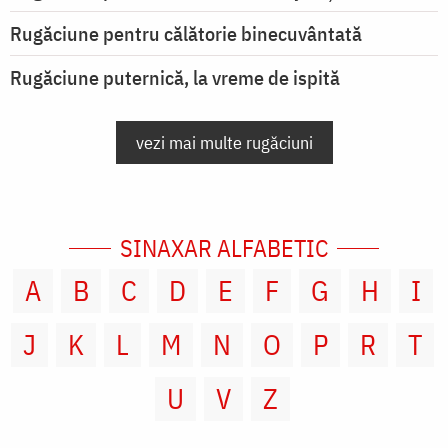
Rugăciune pentru călătorie binecuvântată
Rugăciune puternică, la vreme de ispită
vezi mai multe rugăciuni
SINAXAR ALFABETIC
A
B
C
D
E
F
G
H
I
J
K
L
M
N
O
P
R
T
U
V
Z