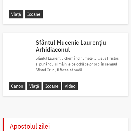
Viață
Icoane
Sfântul Mucenic Laurențiu
Arhidiaconul
Sfântul Laurențiu chemând numele lui Iisus Hristos
și punându-și mâinile pe ochii celor orbi în semnul
Sfintei Cruci, îi făcea să vadă.
Canon
Viață
Icoane
Video
Apostolul zilei