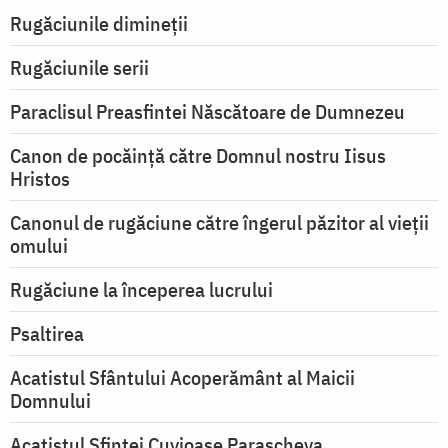
Rugăciunile dimineții
Rugăciunile serii
Paraclisul Preasfintei Născătoare de Dumnezeu
Canon de pocăință către Domnul nostru Iisus
Hristos
Canonul de rugăciune către îngerul păzitor al vieții
omului
Rugăciune la începerea lucrului
Psaltirea
Acatistul Sfântului Acoperământ al Maicii
Domnului
Acatistul Sfintei Cuvioase Parascheva