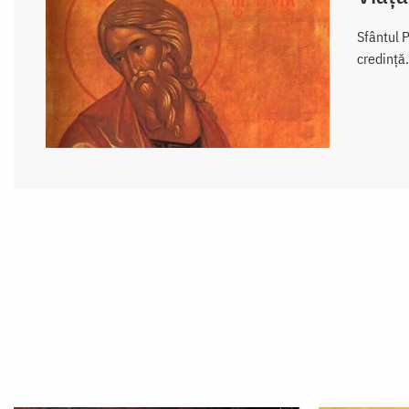
Sfântul P
credință.