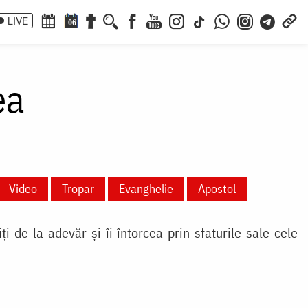
LIVE
06
ea
Video
Tropar
Evanghelie
Apostol
i de la adevăr și îi întorcea prin sfaturile sale cele