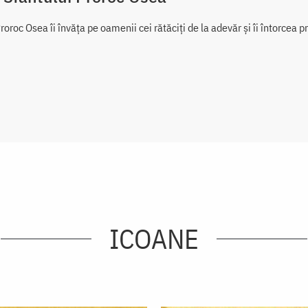
roroc Osea îi învăța pe oamenii cei rătăciți de la adevăr și îi întorcea 
ICOANE