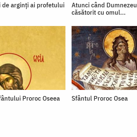
i de arginți ai profetului
Atunci când Dumnezeu
căsătorit cu omul...
fântului Proroc Oseea
Sfântul Proroc Osea