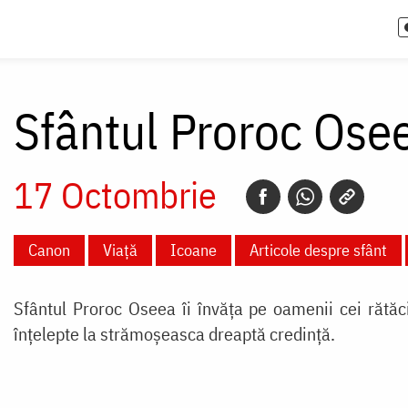
Sfântul Proroc Ose
17 Octombrie
Canon
Viață
Icoane
Articole despre sfânt
Sfântul Proroc Oseea îi învăța pe oamenii cei rătăciț
înțelepte la strămoșeasca dreaptă credință.