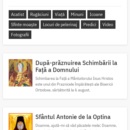
Acatist
Rugăciuni
Viață
Minuni
Icoane
Sfinte moaște
Locuri de pelerinaj
Predici
Video
Fotografii
După-prăznuirea Schimbării la
Față a Domnului
Schimbarea la Față a Mântuitorului Iisus Hristos
este unul din Praznicele împărătești ale Bisericii
Ortodoxe, sărbătorită la 6 august.
Sfântul Antonie de la Optina
Doamne, ajută-mi să văd păcatele mele; Doamne,