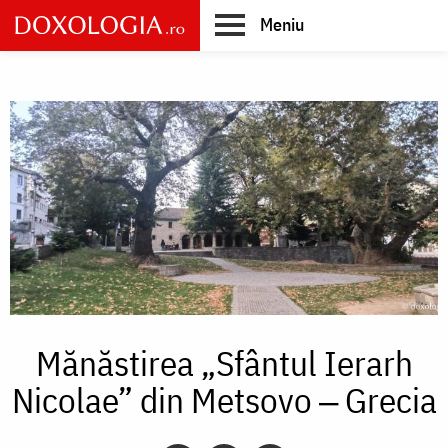
Skip
Meniu
to
main
Main
content
navigation
Mănăstirea „Sfântul Ierarh
Nicolae” din Metsovo ‒ Grecia