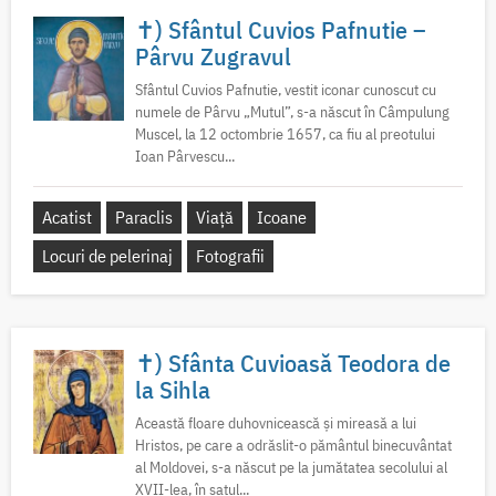
✝) Sfântul Cuvios Pafnutie –
Pârvu Zugravul
Sfântul Cuvios Pafnutie, vestit iconar cunoscut cu
numele de Pârvu „Mutul”, s-a născut în Câmpulung
Muscel, la 12 octombrie 1657, ca fiu al preotului
Ioan Pârvescu...
Acatist
Paraclis
Viață
Icoane
Locuri de pelerinaj
Fotografii
✝) Sfânta Cuvioasă Teodora de
la Sihla
Această floare duhovnicească și mireasă a lui
Hristos, pe care a odrăslit-o pământul binecuvântat
al Moldovei, s-a născut pe la jumătatea secolului al
XVII-lea, în satul...