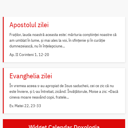
Apostolul zilei
Fraților, lauda noastră aceasta este: mărturia conștiinței noastre că
am umblat în lume, și mai ales la voi, în sfințenie și în curăție
dumnezeiască, nu în înțelepciune...
Ap. II Corinteni 1, 12-20
Evanghelia zilei
În vremea aceea s-au apropiat de Iisus saducheii, cei ce zic că nu
este înviere, și L-au întrebat, zicând: Învățătorule, Moise a zis: «Dacă
cineva moare neavând copii, fratele...
Ev. Matei 22, 23-33
Widget Calendar Doxologia