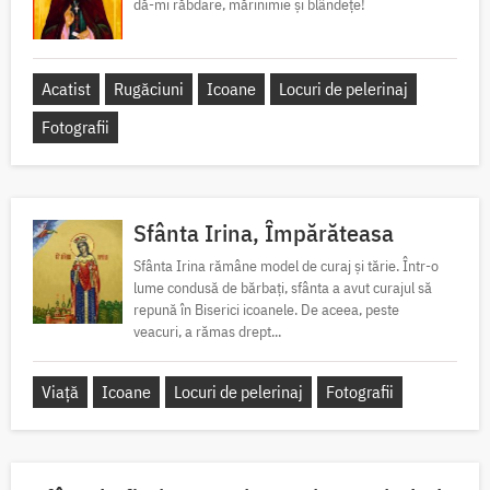
dă-mi răbdare, mărinimie şi blândeţe!
Acatist
Rugăciuni
Icoane
Locuri de pelerinaj
Fotografii
Sfânta Irina, Împărăteasa
Sfânta Irina rămâne model de curaj și tărie. Într-o
lume condusă de bărbați, sfânta a avut curajul să
repună în Biserici icoanele. De aceea, peste
veacuri, a rămas drept...
Viață
Icoane
Locuri de pelerinaj
Fotografii