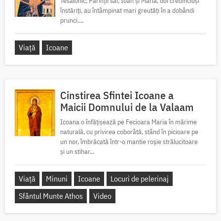
Tesalonic. Părinții săi, Ioan și Maria, doi credincioși
înstăriți, au întâmpinat mari greutăți în a dobândi
prunci....
Viață
Icoane
Cinstirea Sfintei Icoane a
Maicii Domnului de la Valaam
Icoana o înfățișează pe Fecioara Maria în mărime
naturală, cu privirea coborâtă, stând în picioare pe
un nor, îmbrăcată într-o mantie roșie strălucitoare
și un stihar...
Viață
Minuni
Icoane
Locuri de pelerinaj
Sfântul Munte Athos
Video