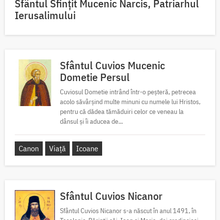
Sfântul Sfinţit Mucenic Narcis, Patriarhul
Ierusalimului
Sfântul Cuvios Mucenic
Dometie Persul
Cuviosul Dometie intrând într-o peșteră, petrecea
acolo săvârșind multe minuni cu numele lui Hristos,
pentru că dădea tămăduiri celor ce veneau la
dânsul și îi aducea de...
Canon
Viață
Icoane
Sfântul Cuvios Nicanor
Sfântul Cuvios Nicanor s-a născut în anul 1491, în