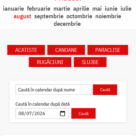
ianuarie
februarie
martie
aprilie
mai
iunie
iulie
august
septembrie
octombrie
noiembrie
decembrie
ACATISTE
CANOANE
PARACLISE
RUGĂCIUNI
SLUJBE
Caută în calendar după dată