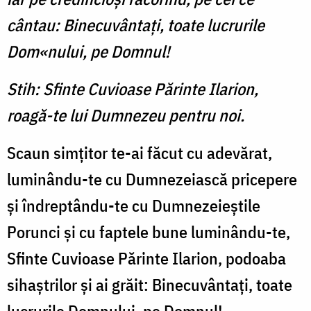
cântau: Binecu­vântaţi, toate lucrurile
Dom«nului, pe Domnul!
Stih: Sfinte Cuvioase Părinte Ilarion,
roagă-te lui Dumnezeu pentru noi.
Scaun simţitor te-ai făcut cu adevărat,
luminându-te cu Dumnezeiască pricepere
şi îndreptându-te cu Dumnezeieştile
Porunci şi cu faptele bune luminându-te,
Sfinte Cuvioase Părinte Ilarion, podoaba
sihaştrilor şi ai grăit: Binecuvântaţi, toate