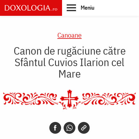
Skip
Meniu
to
main
Main
content
navigation
Canoane
Canon de rugăciune către
Sfântul Cuvios Ilarion cel
Mare