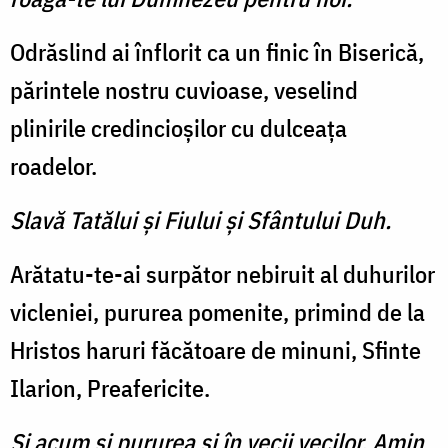
Odrăslind ai înflorit ca un finic în Biserică,
părintele nostru cuvioase, veselind
plinirile credincioşilor cu dulceaţa
roadelor.
Slavă Tatălui şi Fiului şi Sfântului Duh.
Arătatu-te-ai surpător nebi­ruit al duhurilor
vicleniei, pu­rurea pomenite, primind de la
Hristos haruri făcătoare de minuni, Sfinte
Ilarion, Preafericite.
Şi acum şi pururea şi în vecii vecilor. Amin