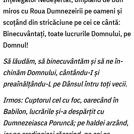
miros cu Roua Dumnezeirii pe oameni şi
sco­ţând din stricăciune pe cei ce cântă:
Binecuvântaţi, toate lucrurile Domnului, pe
Domnul!
Să lăudăm, să binecuvântăm şi să ne în­
chinăm Domnului, cântându-I şi
preaînălţându-L pe Dânsul întru toţi vecii.
Irmos: Cuptorul cel cu foc, oarecând în
Babilon, lucrări­le şi-a despărţit cu
Dumneze­iasca Poruncă; pe haldei arzând,