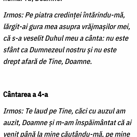
Irmos: Pe piatra credinţei întărin­du-mă,
lărgit-ai gura mea asupra vrăjmaşilor mei,
că s-a veselit Duhul meu a cânta: nu este
sfânt ca Dumnezeul nostru şi nu este
drept afară de Tine, Doamne.
Cântarea a 4-a
Irmos: Te laud pe Tine, căci cu au­zul am
auzit, Doamne şi m-am înspăimântat că ai
venit până la mine căutându-mă, pe mine