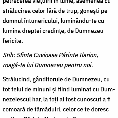
petrecerea vieţuirii în lume, asemenea cu
strălucirea celor fără de trup, goneşti pe
domnul întunericului, luminându-te cu
lumina dreptei credinţe, de Dumnezeu
fericite.
Stih: Sfinte Cuvioase Părinte Ilarion,
roagă-te lui Dumnezeu pentru noi.
Strălucind, gânditorule de Dumnezeu, cu
tot felul de mi­nuni şi fiind luminat cu Dum­
nezeiescul har, la toţi ai fost cu­noscut a fi
comoară de tămă­duiri, celor ce te doresc