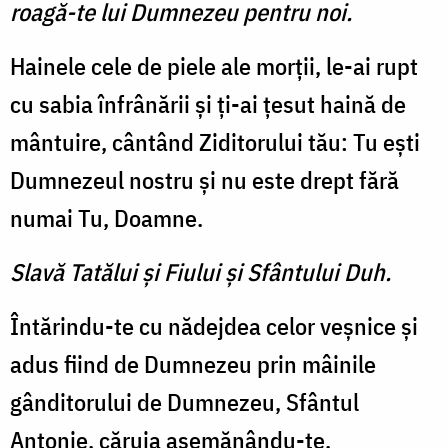
roagă-te lui Dumnezeu pentru noi.
Hainele cele de piele ale morţii, le-ai rupt
cu sabia înfrânării şi ţi-ai ţesut haină de
mântuire, cântând Ziditorului tău: Tu eşti
Dumnezeul nostru şi nu este drept fără
numai Tu, Doamne.
Slavă Tatălui şi Fiului şi Sfântului Duh.
Întărindu-te cu nădejdea ce­lor veşnice şi
adus fiind de Dumnezeu prin mâinile
gândi­torului de Dumnezeu, Sfântul
Antonie, căruia asemănându-te,