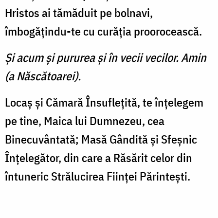
Hristos ai tămăduit pe bolnavi,
îmbogăţindu-te cu curăţia proorocească.
Şi acum şi pururea şi în vecii vecilor. Amin
(a Născătoarei).
Locaş şi Cămară Însufleţită, te înţelegem
pe tine, Maica lui Dumnezeu, cea
Binecuvântată; Masă Gândită şi Sfeşnic
Înţelegător, din care a Răsărit celor din
întune­ric Strălucirea Fiinţei Părinteşti.