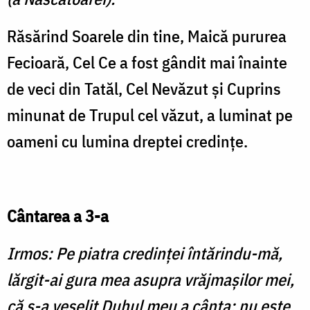
Răsărind Soarele din tine, Maică pururea
Fecioară, Cel Ce a fost gândit mai înainte
de veci din Tatăl, Cel Nevăzut şi Cuprins
minunat de Trupul cel văzut, a luminat pe
oameni cu lumina dreptei credinţe.
Cântarea a 3-a
Irmos: Pe piatra credinţei întărin­du-mă,
lărgit-ai gura mea asupra vrăjmaşilor mei,
că s-a veselit Duhul meu a cânta: nu este