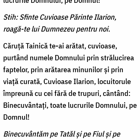
lucrurile Domnului, pe Domnul!
Stih: Sfinte Cuvioase Părinte Ilarion,
roagă-te lui Dumnezeu pentru noi.
Căruţă Tainică te-ai arătat, cuvioase,
purtând numele Dom­nului prin strălucirea
faptelor, prin arătarea minunilor şi prin
viaţă curată, Cuvioase Ilarion, locuitorule
împreună cu cei fără de trupuri, cântând:
Binecuvântaţi, toate lucrurile Dom­nului, pe
Domnul!
Binecuvântăm pe Tatăl şi pe Fiul şi pe