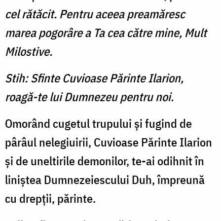
cel rătăcit. Pentru aceea preamăresc
marea pogorâre a Ta cea către mine, Mult
Milostive.
Stih: Sfinte Cuvioase Părinte Ilarion,
roagă-te lui Dumnezeu pentru noi.
Omorând cugetul trupului şi fugind de
pârâul nelegiuirii, Cuvioase Părinte Ilarion
şi de uneltirile demonilor, te-ai odihnit în
liniş­tea Dumnezeiescului Duh, îm­preună
cu drepţii, părinte.