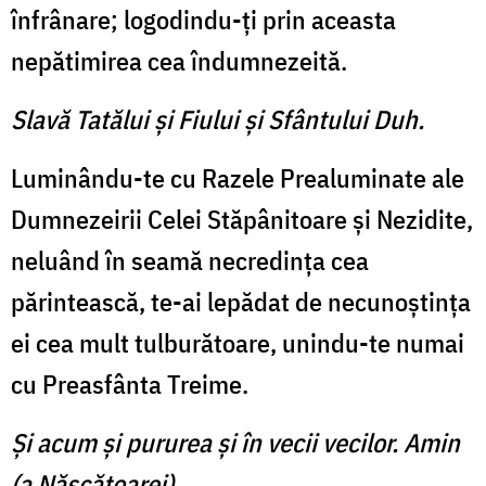
înfrânare; logodindu-ţi prin aceas­ta
nepătimirea cea îndum­nezeită.
Slavă Tatălui şi Fiului şi Sfântului Duh.
Luminându-te cu Razele Prealuminate ale
Dumnezeirii Celei Stăpânitoare şi Nezidite,
neluând în seamă necredinţa cea
părintească, te-ai lepădat de necunoştinţa
ei cea mult tulburătoare, unindu-te numai
cu Preasfânta Treime.
Şi acum şi pururea şi în vecii vecilor. Amin
(a Născătoarei).