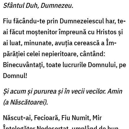
Sfântul Duh, Dumnezeu.
Fiu făcându-te prin Dumneze­iescul har, te-
ai făcut moştenitor împreună cu Hristos şi
ai luat, minunate, avuţia cerească a Îm­
părăţiei celei nepieritoare, cân­tând:
Binecuvântaţi, toate lu­crurile Domnului, pe
Domnul!
Şi acum şi pururea şi în vecii vecilor. Amin
(a Născătoarei).
Născut-ai, Fecioară, Fiu Nu­mit, Mir
Înţelegător Nedeşertat, umplând de bun