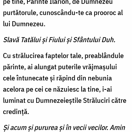
pe tine, Părinte Ilarion, de Dumnezeu
purtătorule, cunoscându-te ca prooroc al
lui Dumnezeu.
Slavă Tatălui şi Fiului şi Sfântului Duh.
Cu strălucirea faptelor tale, preablândule
părinte, ai alun­gat puterile vrăjmaşului
cele întunecate şi răpind din nebu­nia
acelora pe cei ce năzuiesc la tine, i-ai
luminat cu Dumnezeieştile Străluciri către
credinţă.
Şi acum şi pururea şi în vecii vecilor. Amin