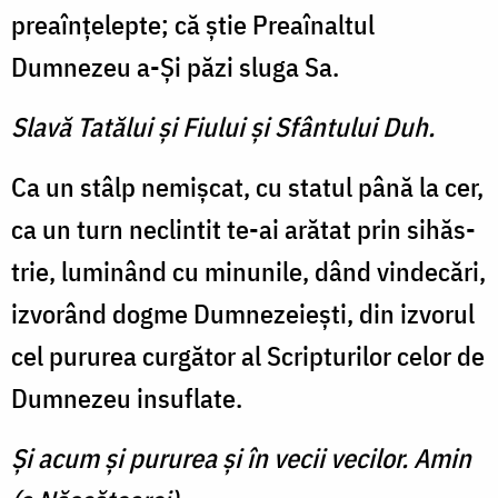
preaînţelepte; că ştie Preaînaltul
Dumnezeu a-Şi păzi sluga Sa.
Slavă Tatălui şi Fiului şi Sfântului Duh.
Ca un stâlp nemişcat, cu sta­tul până la cer,
ca un turn ne­clintit te-ai arătat prin sihăs­
trie, luminând cu minunile, dând vindecări,
izvorând dog­me Dumnezeieşti, din izvorul
cel pururea curgător al Scrip­turilor celor de
Dumnezeu in­suflate.
Şi acum şi pururea şi în vecii vecilor. Amin