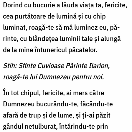
Dorind cu bucurie a lăuda viaţa ta, fericite,
cea purtătoare de lumină şi cu chip
luminat, roagă-te să mă luminez eu, pă­
rinte, cu blândeţea luminii tale şi alungă
de la mine întunericul păcatelor.
Stih: Sfinte Cuvioase Părinte Ilarion,
roagă-te lui Dumnezeu pentru noi.
În tot chipul, fericite, ai mers către
Dumnezeu bucurându-te, făcându-te
afară de trup şi de lume, şi ţi-ai păzit
gândul netul­burat, întărindu-te prin