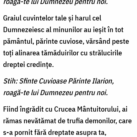
roagă-te lui Dumnezeu pentru noi.
Graiul cuvintelor tale şi ha­rul cel
Dumnezeiesc al minu­nilor au ieşit în tot
pământul, părinte cuviose, vărsând peste
toţi alinarea tămăduirilor cu strălucirile
dreptei credinţe.
Stih: Sfinte Cuvioase Părinte Ilarion,
roagă-te lui Dumnezeu pentru noi.
Fiind îngrădit cu Crucea Mântuitorului, ai
rămas nevă­tămat de trufia demonilor, care
s-a pornit fără dreptate asupra ta,