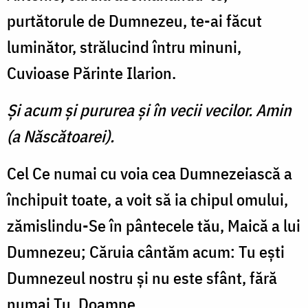
purtătorule de Dumnezeu, te-ai făcut
luminător, strălucind întru minuni,
Cuvioase Părinte Ilarion.
Şi acum şi pururea şi în vecii vecilor. Amin
(a Născătoarei).
Cel Ce numai cu voia cea Dumnezeiască a
închipuit toate, a voit să ia chipul omului,
zămislindu-Se în pântecele tău, Maică a lui
Dumnezeu; Căruia cântăm acum: Tu eşti
Dum­nezeul nostru şi nu este sfânt, fără
numai Tu, Doamne.