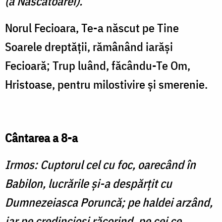
(a Născătoarei).
Norul Fecioara, Te-a născut pe Tine
Soarele dreptăţii, rămâ­nând iarăşi
Fecioară; Trup lu­ând, făcându-Te Om,
Hristoase, pentru milostivire şi smerenie.
Cântarea a 8-a
Irmos: Cuptorul cel cu foc, oarecând în
Babilon, lucrări­le şi-a despărţit cu
Dumneze­iasca Poruncă; pe haldei arzând,
iar pe credincioşi răcorind, pe cei ce