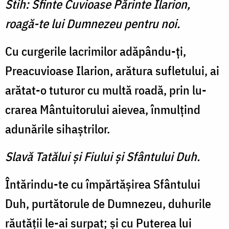
Stih: Sfinte Cuvioase Părinte Ilarion,
roagă-te lui Dumnezeu pentru noi.
Cu curgerile lacrimilor adăpându-ţi,
Preacuvioase Ilarion, ară­tura sufletului, ai
arătat-o tu­turor cu multă roadă, prin lu­
crarea Mântuitorului aievea, înmulţind
adunările sihaştrilor.
Slavă Tatălui şi Fiului şi Sfântului Duh.
Întărindu-te cu împărtăşirea Sfântului
Duh, purtătorule de Dumnezeu, duhurile
răutăţii le-ai surpat; şi cu Puterea lui