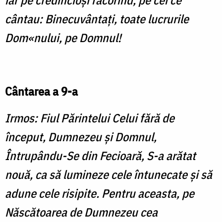
iar pe credincioşi răcorind, pe cei ce
cântau: Binecu­vântaţi, toate lucrurile
Dom«nului, pe Domnul!
Cântarea a 9-a
Irmos: Fiul Părintelui Celui fără de
început, Dumnezeu şi Domnul,
Întrupându-Se din Fecioară, S-a arătat
nouă, ca să lumineze cele întunecate şi să
adune cele risipite. Pentru aceasta, pe
Născătoarea de Dumnezeu cea