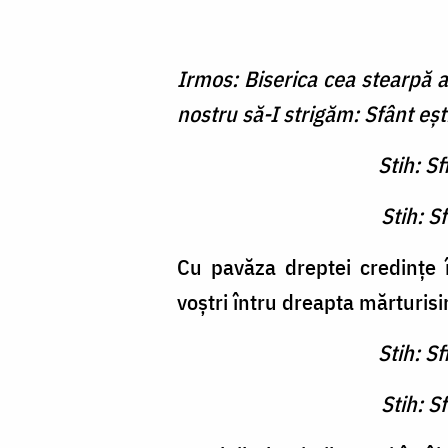
Irmos: Biserica cea stearpă a
nostru să-I strigăm: Sfânt eş
Stih: Sf
Stih: S
Cu pavăza dreptei credin­ţe î
voştri întru dreapta mărturisi
Stih: Sf
Stih: S