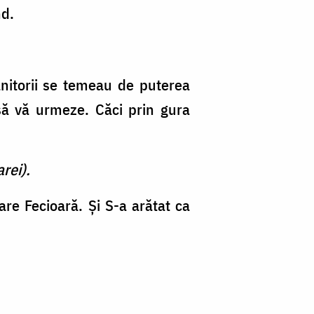
nd.
ânitorii se temeau de puterea
 să vă urmeze. Căci prin gura
rei).
e Fecioară. Şi S-a arătat ca