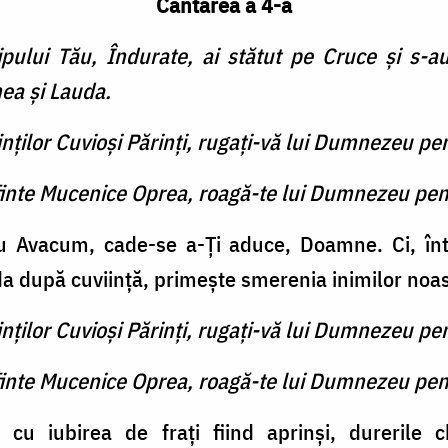
Cântarea a 4-a
ului Tău, Îndurate, ai stătut pe Cruce şi s-au
ea şi Lauda.
inţilor Cuvioşi Părinţi, rugaţi-vă lui Dumnezeu pe
finte Mucenice Oprea, roagă-te lui Dumnezeu pen
u Avacum, cade-se a-Ţi aduce, Doamne. Ci, întin
a după cuviinţă, primeşte smerenia ini­milor noas
inţilor Cuvioşi Părinţi, rugaţi-vă lui Dumnezeu pe
finte Mucenice Oprea, roagă-te lui Dumnezeu pen
u iubirea de fraţi fiind aprinşi, durerile chi