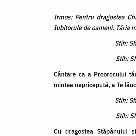
Irmos: Pentru dragostea Chip
Iubitorule de oameni, Tăria m
Stih: Sf
Stih: S
Cântare ca a Proorocului tă
mintea nepricepută, a Te lăud
Stih: Sf
Stih: S
Cu dragostea Stăpânului şi c