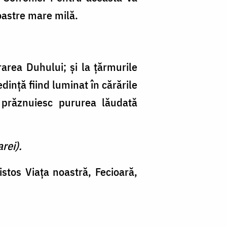
noastre mare milă.
rarea Duhului; şi la ţărmurile
dinţă fiind luminat în cărările
e prăznuiesc pururea lăudată
rei).
stos Viaţa noastră, Fecioară,