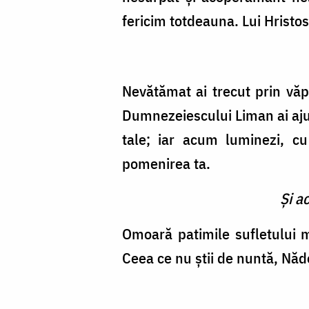
fericim totdeauna. Lui Hristos
Nevătămat ai trecut prin vă­p
Dumnezeiescu­lui Liman ai ajun
tale; iar acum luminezi, cu
pomenirea ta.
Şi a
Omoară patimile sufletului m
Ceea ce nu ştii de nuntă, Năde