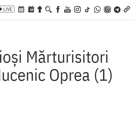
LIVE
08
oşi Mărturisitori
 Mucenic Oprea (1)