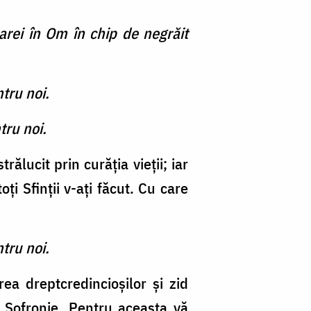
rei în Om în chip de negrăit
ntru noi.
tru noi.
rălucit prin curăţia vieţii; iar
i Sfinţii v-aţi făcut. Cu care
ntru noi.
irea dreptcredincioşilor şi zid
şi Sofronie. Pentru aceasta vă