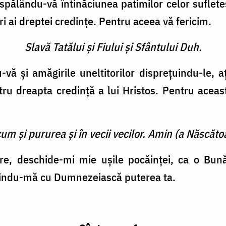
 spălându-vă întinăciunea pati­milor celor suflete
ori ai drep­tei credinţe. Pentru aceea vă fericim.
Slavă Tatălui şi Fiului şi Sfântului Duh.
vă şi amăgirile uneltitorilor dispreţuindu-le, 
ntru dreapta credinţă a lui Hristos. Pentru acea
cum şi pururea şi în vecii vecilor. Amin (a Născătoa
e, deschide-mi mie uşile pocăinţei, ca o Bună 
zindu-mă cu Dumnezeiască puterea ta.