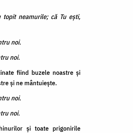
 topit neamurile; că Tu eşti,
ntru noi.
tru noi.
ate fi­ind buzele noastre şi
tre şi ne mântuieşte.
ntru noi.
tru noi.
nurilor şi toate pri­gonirile