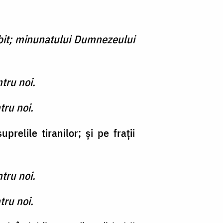
lăbit; minunatului Dumnezeului
ntru noi.
tru noi.
relile tiranilor; şi pe fraţii
ntru noi.
tru noi.