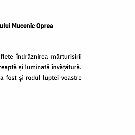
ântului Mucenic Oprea
flete îndrăznirea mărturisirii
dreaptă şi luminată învăţătură.
a fost şi rodul luptei voastre