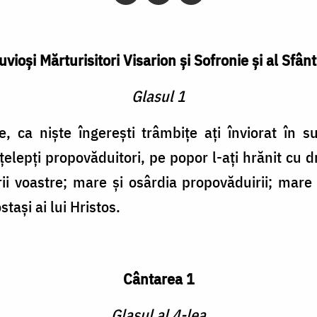
uvioşi Mărturisitori Visarion şi Sofronie şi al Sf
Glasul 1
e, ca nişte îngereşti trâm­biţe aţi înviorat în su
nţelepţi propovăduitori, pe popor l-aţi hrănit cu 
ării voastre; mare şi osârdia propovăduirii; mare 
taşi ai lui Hristos.
Cântarea 1
Glasul al 4-lea