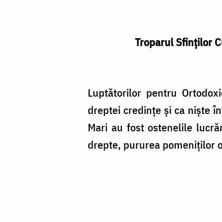
Troparul Sfinţilor C
Luptătorilor pentru Orto­doxi
dreptei credinţe şi ca nişte î
Mari au fost oste­nelile lucr
drep­te, pururea pomeniţilor os