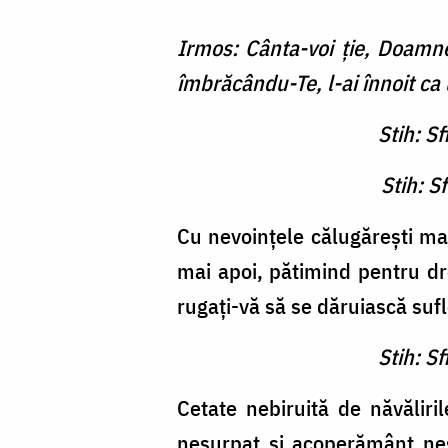
Irmos: Cânta-voi ţie, Doamn
îmbrăcându-Te, l-ai înnoit ca 
Stih: Sf
Stih: S
Cu nevoinţele călugăreşti mai î
mai apoi, pătimind pentru dre
rugaţi-vă să se dăruiască suf
Stih: Sf
Cetate nebiruită de năvăliri­l
nesurpat şi acoperământ nestr