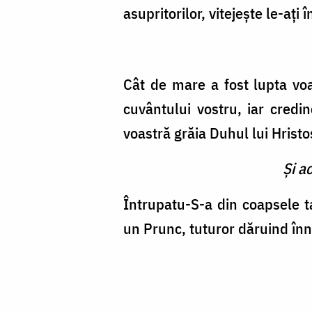
asupritorilor, vitejeşte le-aţi 
Cât de mare a fost lupta voa
cuvântului vostru, iar credi
voastră grăia Duhul lui Hristo
Şi a
Întrupatu-S-a din coapsele 
un Prunc, tu­turor dăruind înno