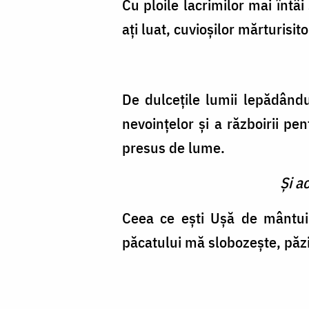
Cu ploile lacrimilor mai întâi
aţi luat, cuvioşilor mărturisit
De dulceţile lumii lepădându-
nevoinţelor şi a războirii pe
presus de lume.
Şi a
Ceea ce eşti Uşă de mântuir
păcatului mă slobozeşte, pă