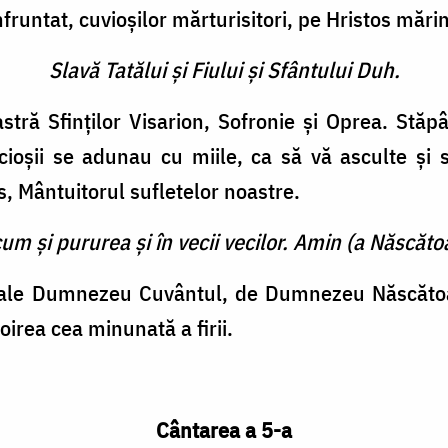
înfruntat, cuvioşilor măr­turisitori, pe Hristos mări
Slavă Tatălui şi Fiului şi Sfântului Duh.
stră Sfinţilor Visarion, Sofronie şi Oprea. Stăp
ncioşii se adunau cu miile, ca să vă asculte şi
s, Mân­tuitorul sufletelor noastre.
cum şi pururea şi în vecii vecilor. Amin (a Născătoa
tale Dumnezeu Cuvântul, de Dumnezeu Născătoar
irea cea mi­nunată a firii.
Cântarea a 5-a