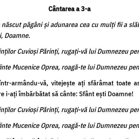
Cântarea a 3-a
 născut păgâni şi adunarea cea cu mulţi fii a s
ti, Doamne.
inţilor Cuvioşi Părinţi, rugaţi-vă lui Dumnezeu pe
finte Mucenice Oprea, roagă-te lui Dumnezeu pen
ntr-armându-vă, vite­jeşte aţi sfărâmat toate asup
re i-aţi îmbărbătat să cânte: Sfânt eşti Doamne!
inţilor Cuvioşi Părinţi, rugaţi-vă lui Dumnezeu pe
finte Mucenice Oprea, roagă-te lui Dumnezeu pen