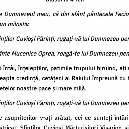
e Dumnezeul meu, că din sfânt pântecele Fecioa
un milostiv.
inţilor Cuvioşi Părinţi, rugaţi-vă lui Dumnezeu pe
finte Mucenice Oprea, roagă-te lui Dumnezeu pen
ntâi, înţelepţilor, patimile trupului biruind, aţi st
apta credinţă, cetăţeni ai Raiului împreună cu toţ
letelor noastre pace şi mare milă.
inţilor Cuvioşi Părinţi, rugaţi-vă lui Dumnezeu pe
e asupritorilor v-aţi arătat, cei ce sunteţi întăr
icat, Sfinţilor Cuvioşi Mărturisitori Visarion 