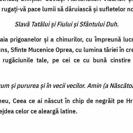
 ru­gaţi-vă pace lumii să dăruiască şi sufletelor 
Slavă Tatălui şi Fiului şi Sfântului Duh.
aia prigoanelor şi a chinurilor, cu împreună luc
s, Sfinte Mucenice Oprea, cu lumina tăriei în cre­
 ru­găciunile tale, pe cei ce cu bună cinstir
cum şi pururea şi în vecii vecilor. Amin (a Născătoa
eu, Ceea ce ai născut în chip de negrăit pe Hri
jdea celor ce aleargă latine.