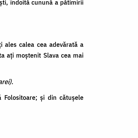
şti, îndoită cunună a pătimirii
aţi ales calea cea adevărată a
sta aţi moştenit Slava cea mai
rei).
Folositoare; şi din cătuşele