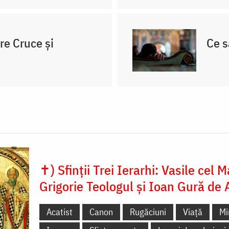
re Cruce și
Ce s
✝) Sfinții Trei Ierarhi: Vasile cel M
Grigorie Teologul și Ioan Gură de 
Acatist
Canon
Rugăciuni
Viață
Mi