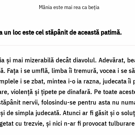
Mânia este mai rea ca beţia
a un loc este cel stăpânit de această patimă.
a şi mai mizerabilă decât diavolul. Adevărat, be
. Faţa i se umflă, limba îi tremură, vocea i se săl
âmplele i se zbat, mintea i-o ia razna, judecata îi
re, violenţă şi ţipete pe dinafară. Pe toate aceste
fi stăpânit nervii, folosindu-se pentru asta nu nu
şi de simpla judecată. Atunci ar fi găsit şi o sol
ugetat cu trezvie, şi nici n-ar fi provocat tulbura