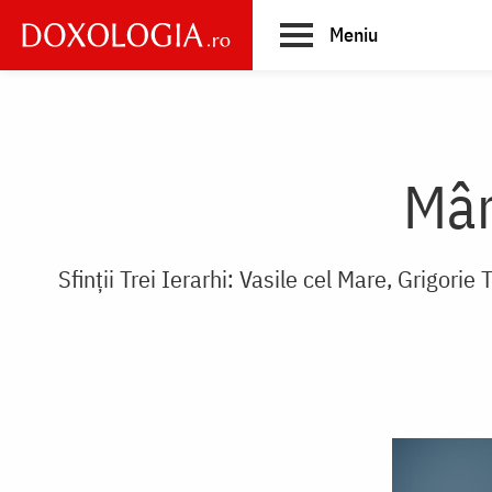
Skip
Meniu
to
main
Main
content
navigation
Mân
Sfinții Trei Ierarhi: Vasile cel Mare, Grigorie