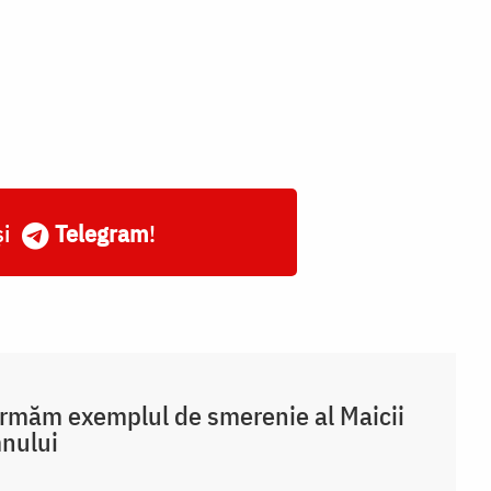
și
Telegram
!
rmăm exemplul de smerenie al Maicii
nului