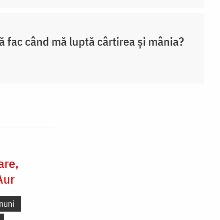
ă fac când mă luptă cârtirea și mânia?
are,
Aur
nuni