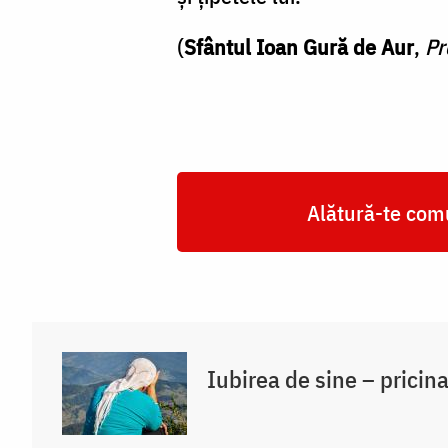
(
Sfântul Ioan Gură de Aur
,
Pr
Alătură-te comu
Iubirea de sine – pricina