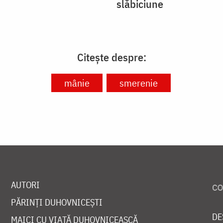
slăbiciune
Citește despre:
mânie
smerenie
AUTORI
PĂRINȚI DUHOVNICEȘTI
DE
MAICI CU VIAȚĂ DUHOVNICEASCĂ