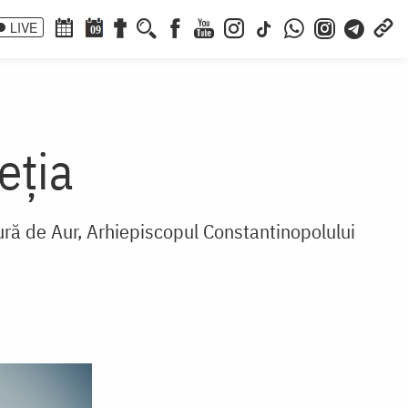
LIVE
09
eţia
ură de Aur, Arhiepiscopul Constantinopolului