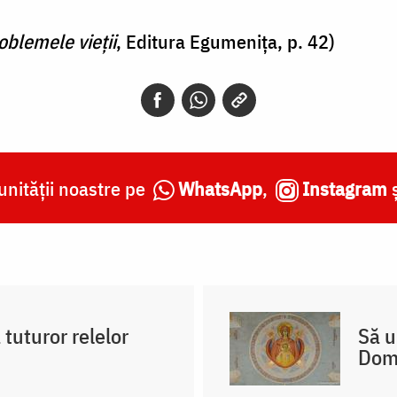
oblemele vieții
, Editura Egumenița, p. 42)
nității noastre pe
WhatsApp
,
Instagram
 tuturor relelor
Să u
Dom