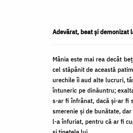
Mânia
este
mai
rea
Adevărat, beat şi demonizat l
ca
beţia
Mânia este mai rea decât beţi
cel stăpânit de această patimă
urechile îi aud alte lucruri, t
întuneric pe dinăuntru; exalta
s-ar fi înfrânat, dacă şi-ar 
smerenie şi de bunătate, dar 
l-a înfuriat, pentru că ar fi c
şi ţipetele lui.