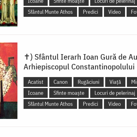
Icoane
Sfinte moaște
Locuri de pelerinaj
Sfântul Munte Athos
Predici
Video
Fo
✝) Sfântul Ierarh Ioan Gură de Au
Arhiepiscopul Constantinopolului
Acatist
Canon
Rugăciuni
Viață
Mi
Icoane
Sfinte moaște
Locuri de pelerinaj
Sfântul Munte Athos
Predici
Video
Fo