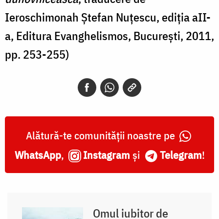
Ieroschimonah Ștefan Nuțescu, ediția aII-
a, Editura Evanghelismos, București, 2011,
pp. 253-255)
Alătură-te comunității noastre pe
WhatsApp
,
Instagram
și
Telegram
!
Omul iubitor de