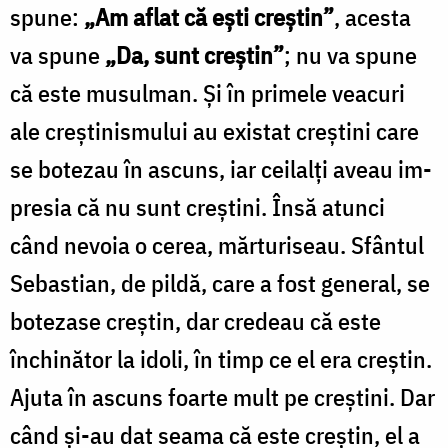
spune:
„Am aflat că ești creștin”
, acesta
va spune
„Da, sunt creștin”
; nu va spune
că este musulman. Și în primele veacuri
ale creștinismului au existat creș­tini care
se botezau în ascuns, iar ceilalți aveau im­
presia că nu sunt creștini. Însă atunci
când nevoia o cerea, mărturiseau. Sfântul
Sebastian, de pildă, care a fost general, se
botezase creștin, dar credeau că este
închinător la idoli, în timp ce el era creștin.
Ajuta în ascuns foarte mult pe creștini. Dar
când și-au dat sea­ma că este creștin, el a