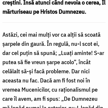
creștini. Însă atunci când nevoia o cerea, Îl
Foto:
mărturiseau pe Hristos Dumnezeu.
Bogdan
Zamfirescu
Astăzi, cei mai mulți vor ca alții să scoată
șarpe­le din gaură. În regulă, nu-l scot ei,
dar cel puțin să spună; „Luați aminte! S-ar
putea să fie vreun șarpe acolo”, încât
celălalt să-și facă probleme. Dar nici
aceasta nu fac. Dacă am fi fost noi în
vremea Muceni­cilor, cu raționalismul pe
care îl avem, am fi spus: „De Dumnezeu
mă lepăd numai la exterior, nu-L lepăd din