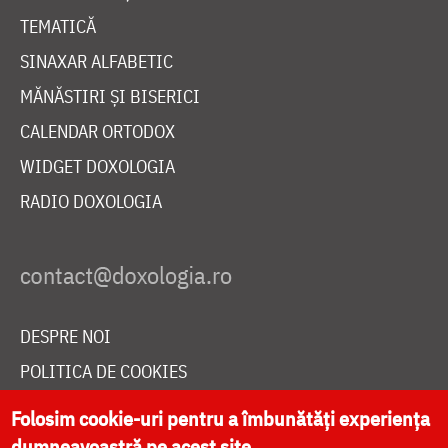
TEMATICĂ
SINAXAR ALFABETIC
MĂNĂSTIRI ȘI BISERICI
CALENDAR ORTODOX
WIDGET DOXOLOGIA
RADIO DOXOLOGIA
DESPRE NOI
POLITICA DE COOKIES
DONEAZĂ ONLINE PENTRU CATEDRALA NAȚIONALĂ
Folosim cookie-uri pentru a îmbunătăți experiența
dumneavoastră pe acest site.