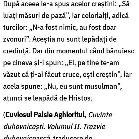
După aceea le-a spus acelor creștini: „Să
luați măsuri de pază”, iar celorlalți, adică
turcilor: „N-a fost nimic, au fost doar
zvonuri”. Aceștia nu sunt lepădați de
credință. Dar din momentul când bănuiesc
pe cineva și-i spun: „Ei, pe tine te-am
văzut că ți-ai făcut cruce, ești creștin”, iar
acela spune: „Nu, eu sunt musulman”,
atunci se lea­pădă de Hristos.
(
Cuviosul Paisie Aghioritul
,
Cuvinte
duhovnicești. Volumul II. Trezvie
duhovnicească
, traducere de