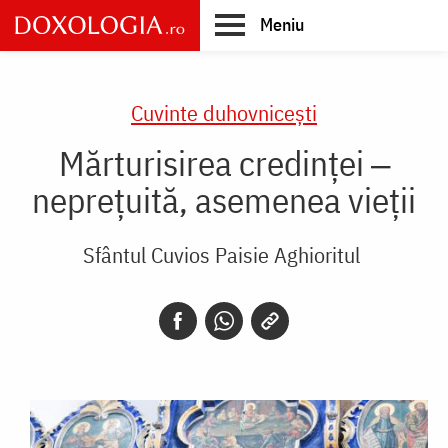
Skip
Meniu
to
main
Main
content
navigation
Cuvinte duhovnicești
Mărturisirea credinței ‒
neprețuită, asemenea vieții
Sfântul Cuvios Paisie Aghioritul