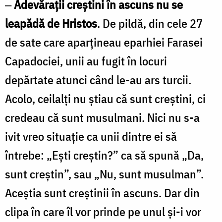
‒
Adevărații creștini în ascuns nu se
leapădă de Hristos
. De pildă, din cele 27
de sate care aparțineau eparhiei Farasei
Capadociei, unii au fugit în locuri
depărtate atunci când le-au ars turcii.
Acolo, ceilalți nu știau că sunt creștini, ci
credeau că sunt musul­mani. Nici nu s-a
ivit vreo situație ca unii dintre ei să
întrebe: „Ești creștin?” ca să spună „Da,
sunt creștin”, sau „Nu, sunt musulman”.
Aceștia sunt creștinii în ascuns. Dar din
clipa în care îl vor prinde pe unul și-i vor