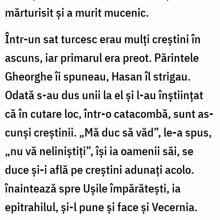
mărturisit și a murit mucenic.
Într-un sat turcesc erau mulți creștini în
ascuns, iar primarul era preot. Părintele
Gheorghe îi spu­neau, Hasan îl strigau.
Odată s-au dus unii la el și l-au înștiințat
că în cutare loc, într-o catacombă, sunt as­
cunși creștinii. „Mă duc să văd”, le-a spus,
„nu vă neli­niștiți”, își ia oamenii săi, se
duce și-i află pe creștini adunați acolo.
înaintează spre Ușile împărătești, ia
epitrahilul, și-l pune și face și Vecernia.