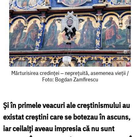
Mărturisirea
Mărturisirea credinței ‒ neprețuită, asemenea vieții /
Foto: Bogdan Zamfirescu
credinței
‒
neprețuită,
Și în primele veacuri ale creștinismului au
asemenea
existat creștini care se botezau în ascuns,
vieții
iar ceilalți aveau im­presia că nu sunt
/