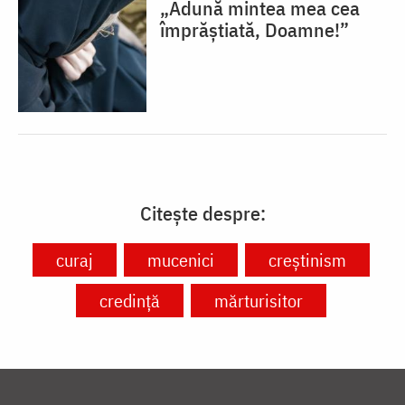
„Adună mintea mea cea
împrăștiată, Doamne!”
Citește despre:
curaj
mucenici
creștinism
credință
mărturisitor