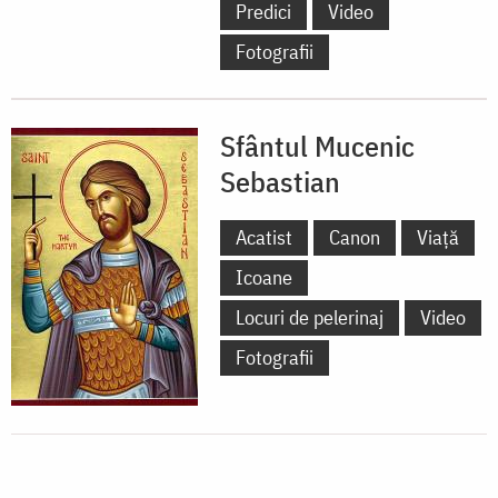
Predici
Video
Fotografii
Sfântul Mucenic
Sebastian
Acatist
Canon
Viață
Icoane
Locuri de pelerinaj
Video
Fotografii