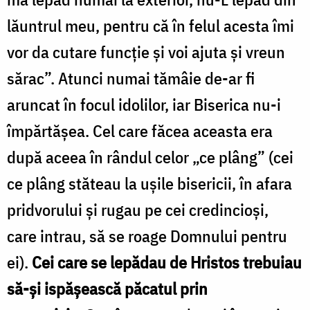
lăuntrul meu, pentru că în felul acesta îmi
vor da cutare funcție și voi ajuta și vreun
sărac”. Atunci nu­mai tămâie de-ar fi
aruncat în focul idolilor, iar Biserica nu-i
împărtășea. Cel care făcea aceasta era
după ace­ea în rândul celor „ce plâng” (cei
ce plâng stăteau la ușile bisericii, în afara
pridvorului și rugau pe cei credincioși,
care intrau, să se roage Domnului pentru
ei).
Cei care se lepădau de Hristos trebuiau
să-și ispășească păcatul prin