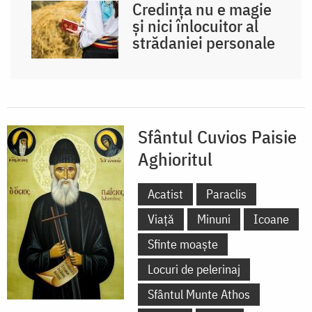
Credința nu e magie
și nici înlocuitor al
strădaniei personale
Sfântul Cuvios Paisie
Aghioritul
Acatist
Paraclis
Viață
Minuni
Icoane
Sfinte moaște
Locuri de pelerinaj
Sfântul Munte Athos