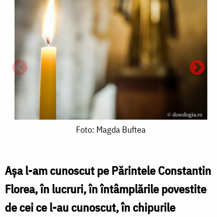
Foto:
Foto: Magda Buftea
P
Magda
C
Buftea
Așa l-am cunoscut pe Părintele Constantin
F
Florea, în lucruri, în întâmplările povestite
/
de cei ce l-au cunoscut, în chipurile
F