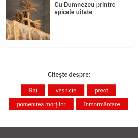
Cu Dumnezeu printre
spicele uitate
Citește despre:
Rai
veșnicie
preot
pomenirea morților
înmormântare