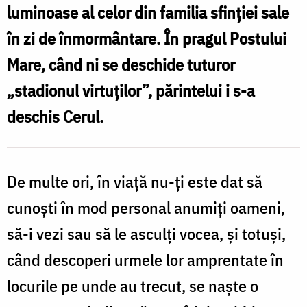
luminoase al celor din familia sfinției sale
a
în zi de înmormântare. În pragul Postului
P
Mare, când ni se deschide tuturor
„stadionul virtuţilor”, părintelui i s-a
deschis Cerul.
De multe ori, în viață nu-ți este dat să
cunoști în mod personal anumiți oameni,
să-i vezi sau să le asculți vocea, și totuși,
când descoperi urmele lor amprentate în
locurile pe unde au trecut, se naște o