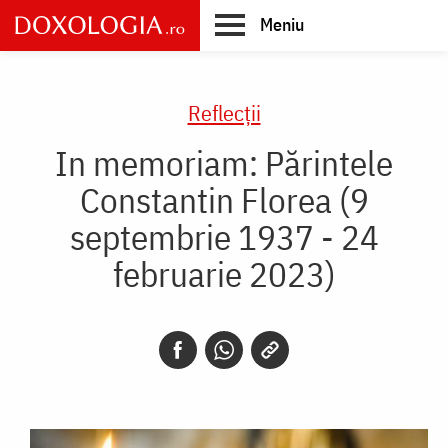
Skip
Meniu
to
main
Main
content
navigation
Reflecții
In memoriam: Părintele
Constantin Florea (9
septembrie 1937 - 24
februarie 2023)