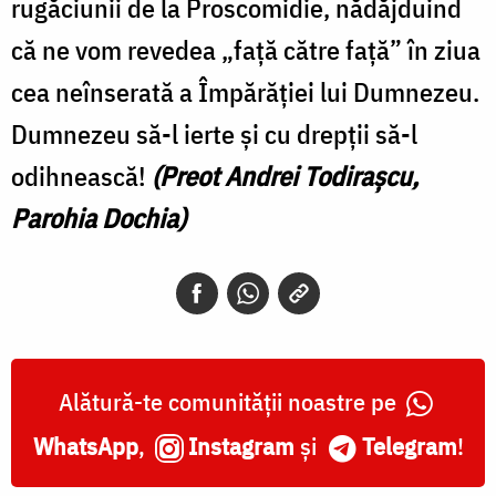
rugăciunii de la Proscomidie, nădăjduind
că ne vom revedea „față către faţă” în ziua
cea neînserată a Împărăției lui Dumnezeu.
Dumnezeu să-l ierte și cu drepții să-l
odihnească!
(Preot Andrei Todirașcu,
Parohia Dochia)
Alătură-te comunității noastre pe
WhatsApp
,
Instagram
și
Telegram
!