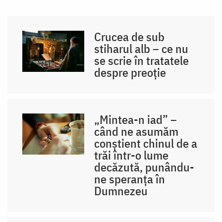
Crucea de sub
stiharul alb – ce nu
se scrie în tratatele
despre preoție
„Mintea-n iad” –
când ne asumăm
conștient chinul de a
trăi într-o lume
decăzută, punându-
ne speranța în
Dumnezeu