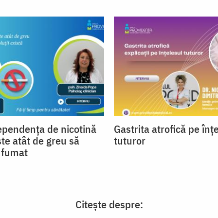
ependența de nicotină
Gastrita atrofică pe înț
ste atât de greu să
tuturor
a fumat
Citește despre: