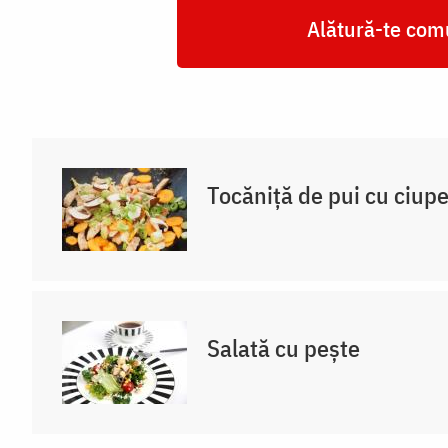
Alătură-te comu
Tocăniță de pui cu ciupe
Salată cu pește