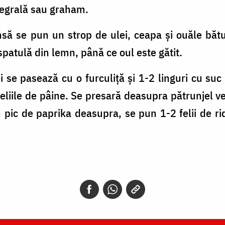
ntegrală sau graham.
insă se pun un strop de ulei, ceapa și ouăle băt
spatulă din lemn, până ce oul este gătit.
i se pasează cu o furculiță și 1-2 linguri cu su
 feliile de pâine. Se presară deasupra pătrunjel v
 pic de paprika deasupra, se pun 1-2 felii de r