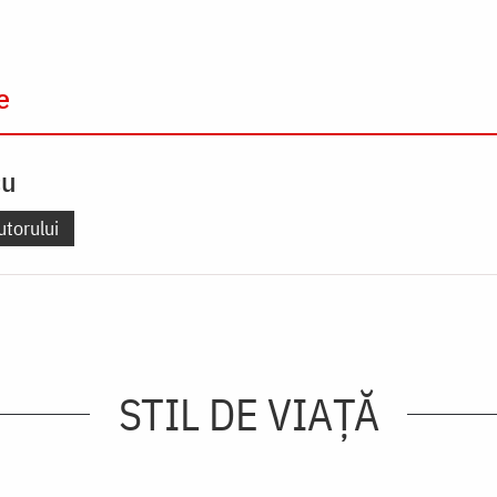
e
cu
utorului
STIL DE VIAŢĂ