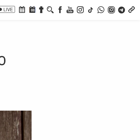
LIVE
08
o