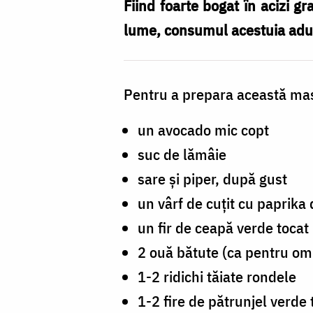
avocado
Fiind foarte bogat în acizi g
lume, consumul acestuia aduc
Pentru a prepara această mas
un avocado mic copt
suc de lămâie
sare și piper, după gust
un vârf de cuțit cu paprika 
un fir de ceapă verde tocat
2 ouă bătute (ca pentru om
1-2 ridichi tăiate rondele
1-2 fire de pătrunjel verde 