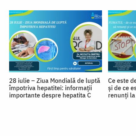
28 iulie – Ziua Mondială de luptă
Ce este d
împotriva hepatitei: informații
și de ce e
importante despre hepatita C
renunți l