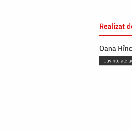
Realizat d
Oana Hîn
Cuvinte ale a