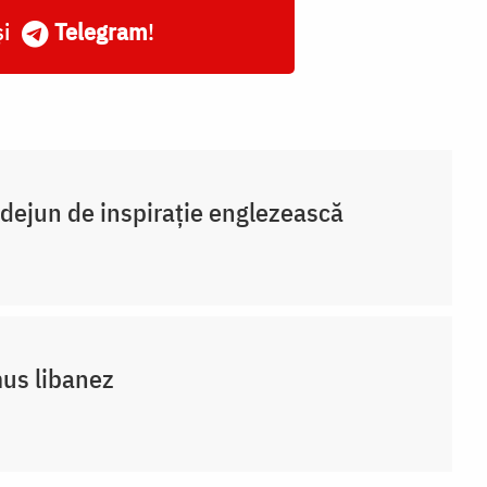
și
Telegram
!
dejun de inspirație englezească
us libanez