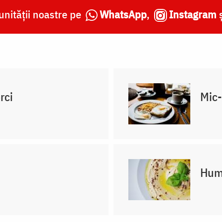
nității noastre pe
WhatsApp
,
Instagram
rci
Mic-
Hum