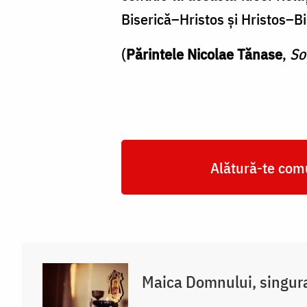
Biserică–Hristos şi Hristos–Bis
(
Părintele Nicolae Tănase
,
So
Alătură-te comu
Maica Domnului, singur