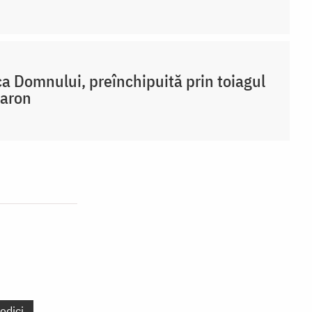
a Domnului, preînchipuită prin toiagul
Aaron
edici