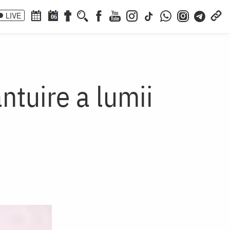
LIVE
06
ntuire a lumii