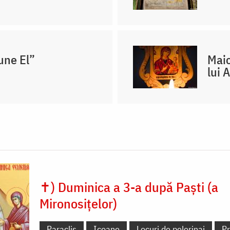
une El”
Maic
lui 
✝) Duminica a 3-a după Paști (a
Mironosițelor)
Paraclis
Icoane
Locuri de pelerinaj
Pr