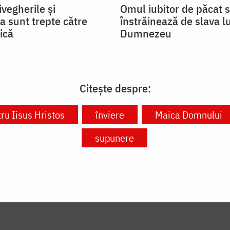
ivegherile și
Omul iubitor de păcat 
a sunt trepte către
înstrăinează de slava lu
ică
Dumnezeu
Citește despre:
ru Iisus Hristos
înviere
Maica Domnului
supunere