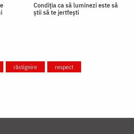
se
Condiția ca să luminezi este să
i
știi să te jertfești
răstignire
respect