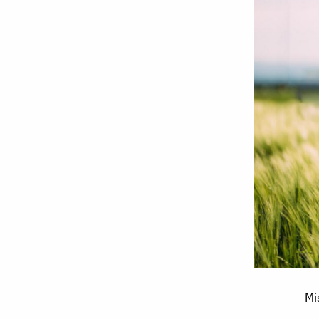
Misiunea
Mi
femeii