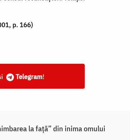
001, p. 166)
și
Telegram
!
imbarea la față” din inima omului