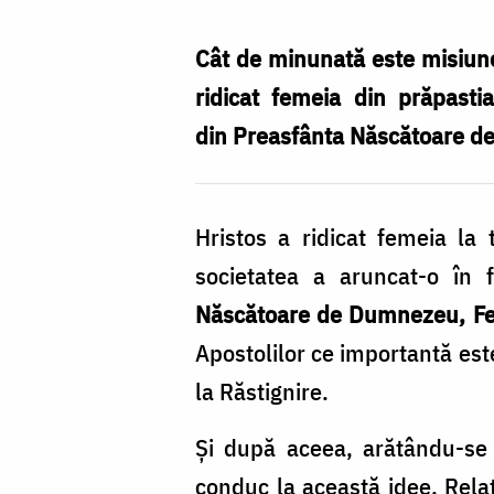
în
lucrarea
Cât de minunată este misiun
de
ridicat femeia din prăpasti
mântuire
din Preasfânta Născătoare d
a
lumii
Hristos a ridicat femeia la
/
societatea a aruncat-o în f
Foto:
Născătoare de Dumnezeu, Fe
Benedict
Apostolilor ce importantă este
Both
la Răstignire.
Şi după aceea, arătându-se
conduc la această idee. Relaţ