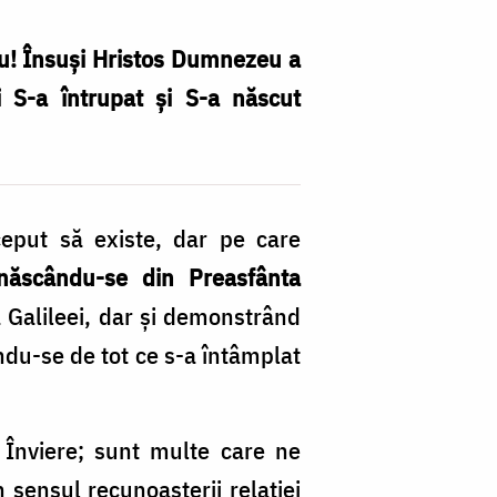
u! Însuși Hristos Dumnezeu a
i S-a întrupat și S-a născut
ceput să existe, dar pe care
ăscându-se din Preasfânta
a Galileei, dar şi demonstrând
ându-se de tot ce s-a întâmplat
Înviere; sunt multe care ne
 sensul recunoaşterii relaţiei