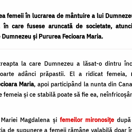
ea femeii în lucrarea de mântuire a lui Dumneze
a în care fusese aruncată de societate, atunc
e Dumnezeu și Pururea Fecioara Maria.
 treapta la care Dumnezeu a lăsat-o dintru în
oarte adânci prăpastii. El a ridicat femeia,
n
cioara Maria
, apoi participând la nunta din Can
 femeia şi ce stabilă poate să fie ea, neînfricoş
 Mariei Magdalena şi
femeilor mironosiţe
după 
ia de supunere a femeii rămâne valabilă doar în