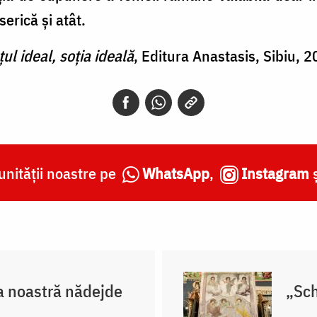
erică şi atât.
țul ideal, soția ideală
, Editura Anastasis, Sibiu, 2
nității noastre pe
WhatsApp
,
Instagram
a noastră nădejde
„Sch