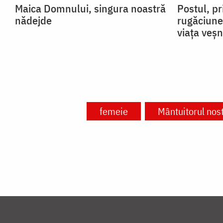
Maica Domnului, singura noastră
Postul, pr
nădejde
rugăciune
viața veșn
femeie
Mântuitorul nost