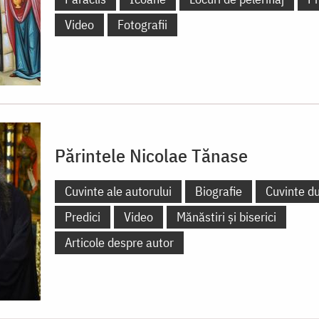
Video
Fotografii
Părintele Nicolae Tănase
Cuvinte ale autorului
Biografie
Cuvinte d
Predici
Video
Mănăstiri și biserici
Articole despre autor