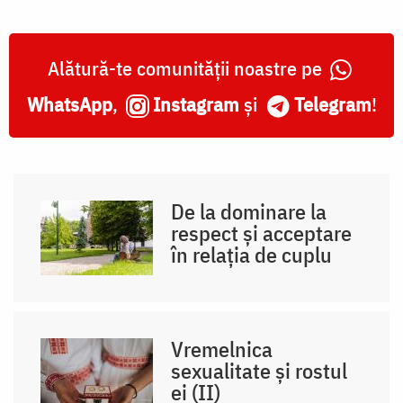
Alătură-te comunității noastre pe
WhatsApp
,
Instagram
și
Telegram
!
De la dominare la
respect și acceptare
în relația de cuplu
Vremelnica
sexualitate și rostul
ei (II)