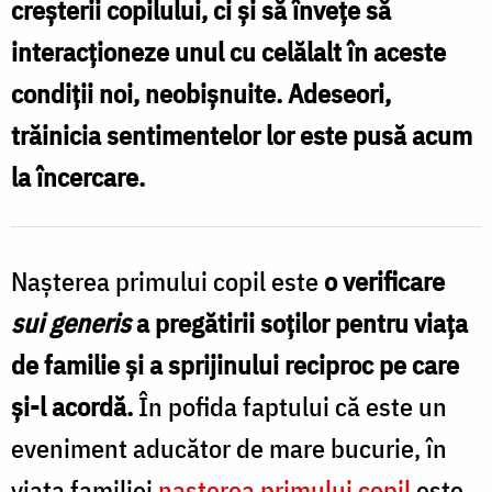
creșterii copilului, ci și să învețe să
în
interacționeze unul cu celălalt în aceste
viața
condiții noi, neobișnuite. Adeseori,
de
trăinicia sentimentelor lor este pusă acum
familie
la încercare.
/
Foto:
Oana
Naşterea primului copil este
o verificare
Nechifor
sui generis
a pregătirii soţilor pentru viaţa
de familie şi a sprijinului reciproc pe care
şi-l acordă.
În pofida faptului că este un
eveniment aducător de mare bucurie, în
viaţa familiei
naşterea primului copil
este