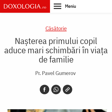
Skip
Meniu
to
main
Main
content
navigation
Căsătorie
Nașterea primului copil
aduce mari schimbări în viața
de familie
Pr. Pavel Gumerov