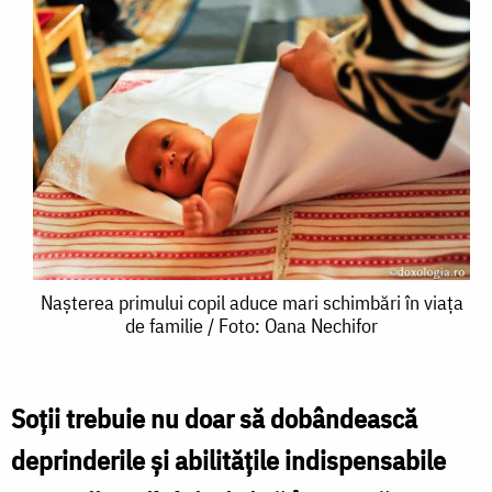
Nașterea
Nașterea primului copil aduce mari schimbări în viața
de familie / Foto: Oana Nechifor
primului
copil
aduce
Soții trebuie nu doar să dobândească
mari
deprinderile și abilitățile indispensabile
schimbări