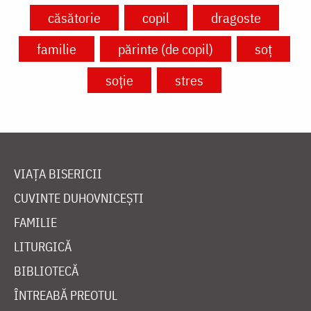
căsătorie
copil
dragoste
familie
părinte (de copil)
soț
soție
stres
VIAȚA BISERICII
CUVINTE DUHOVNICEȘTI
FAMILIE
LITURGICĂ
BIBLIOTECĂ
ÎNTREABĂ PREOTUL