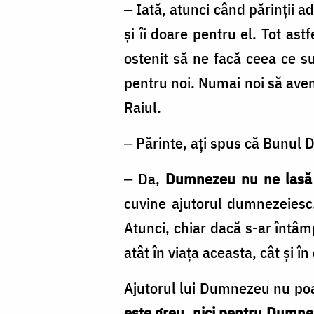
Foto:
‒ Iată, atunci când părinţii a
Bogdan
şi îi doare pentru el. Tot as
Zamfirescu
ostenit să ne facă ceea ce s
pentru noi. Numai noi să ave
Raiul.
‒ Părinte, aţi spus că Bunul 
‒ Da,
Dumnezeu nu ne lasă 
cuvine ajutorul dumnezeiesc
Atunci, chiar dacă s-ar întâmp
atât în viaţa aceasta, cât şi în
Ajutorul lui Dumnezeu nu poate
este greu, nici pentru Dumne