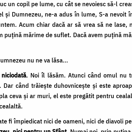
duc un copil pe lume, cu cât se nevoiesc să-l creas
tfel şi Dumnezeu, ne-a adus în lume, S-a nevoit în
untem. Acum chiar dacă ar să vrea să ne lase, 
m puţină mărime de suflet. Dacă avem puţină mă
Dumnezeu nu ne va lăsa...
niciodată
. Noi îl lă­săm. Atunci când omul nu t
. Dar când trăieşte duhovniceşte şi este aproa
la ceva şi ar muri, el este pregătit pentru cealal
 cealaltă.
 fi împiedi­cat nici de oameni, nici de diavoli p
zeu, nici pentru un Sfânt.
Numai noi, prin puţina