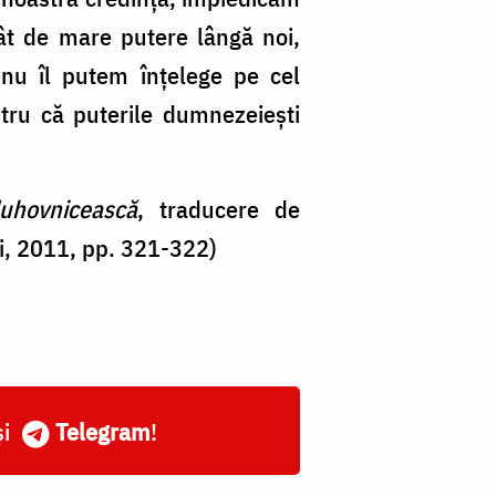
tât de mare putere lângă noi,
 nu îl putem înţelege pe cel
ntru că puterile dumnezeieşti
duhovnicească
, traducere de
i, 2011, pp. 321-322)
și
Telegram
!