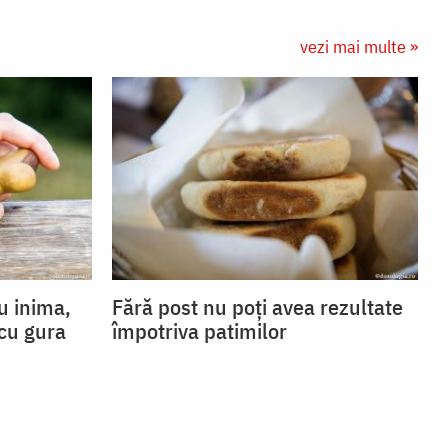
vezi mai multe »
u inima,
Fără post nu poți avea rezultate
 cu gura
împotriva patimilor