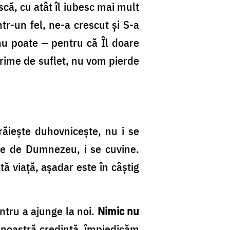
că, cu atât îl iu­besc mai mult
tr-un fel, ne-a crescut şi S-a
nu poate ‒ pentru că Îl doare
rime de suflet, nu vom pierde
răieşte duhovniceşte, nu i se
pe de Dumnezeu, i se cuvine.
tă viaţă, aşadar este în câştig
entru a ajunge la noi.
Nimic nu
 noas­tră credinţă, împiedicăm