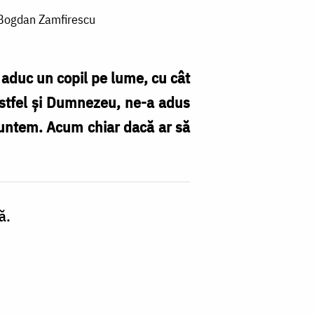
Ag
: Bogdan Zamfirescu
i aduc un copil pe lume, cu cât
t astfel şi Dumnezeu, ne-a adus
 suntem. Acum chiar dacă ar să
ă.