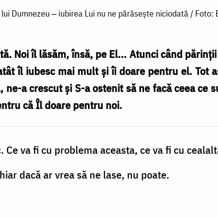
 lui Dumnezeu ‒ iubirea Lui nu ne părăsește niciodată / Foto
 Noi îl lă­săm, însă, pe El... Atunci când părinţi
tât îl iu­besc mai mult şi îi doare pentru el. To
el, ne-a crescut şi S-a ostenit să ne facă ceea ce
ntru că Îl doare pentru noi.
. Ce va fi cu pro­blema aceasta, ce va fi cu cealalt
ar dacă ar vrea să ne lase, nu poate.