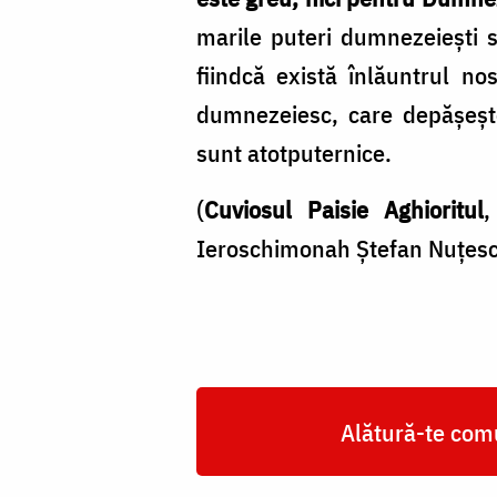
marile puteri dumneze­ieşti 
fiindcă există înlăuntrul n
dumnezeiesc, care depăşeş­te
sunt atotputernice.
(
Cuviosul Paisie Aghioritul
Ieroschimonah Ștefan Nuțescu
Alătură-te comu