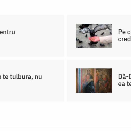
pentru
Pe c
cred
 te tulbura, nu
Dă-I
ea t