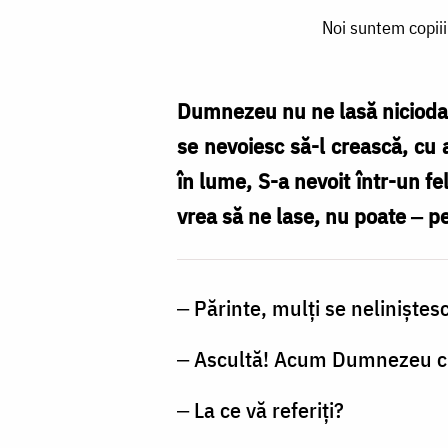
Noi
Noi suntem copiii
suntem
copiii
lui
Dumnezeu nu ne lasă niciodată.
Dumnezeu
se nevoiesc să-l crească, cu a
‒
în lume, S-a nevoit într-un f
iubirea
vrea să ne lase, nu poate ‒ pe
Lui
nu
‒ Părinte, mulţi se neliniştesc
ne
părăsește
‒ Ascultă! Acum Dumnezeu chi
niciodată
‒ La ce vă referiţi?
/