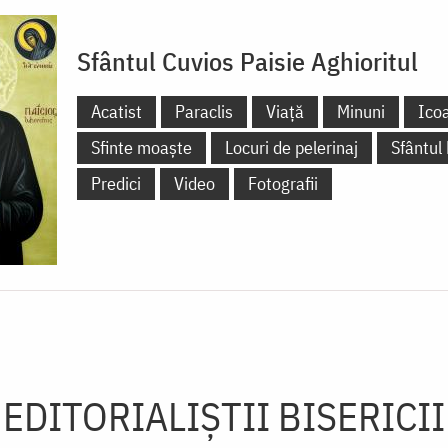
Sfântul Cuvios Paisie Aghioritul
Acatist
Paraclis
Viață
Minuni
Ico
Sfinte moaște
Locuri de pelerinaj
Sfântul
Predici
Video
Fotografii
EDITORIALIȘTII BISERICII