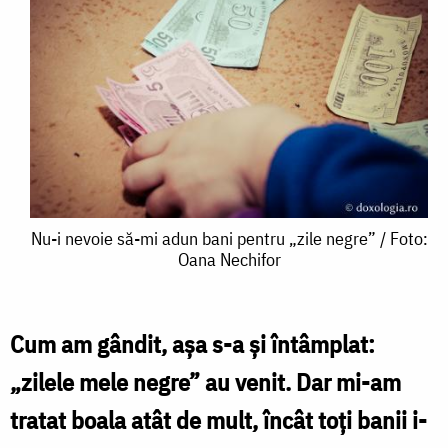
Nu-
Nu-i nevoie să-mi adun bani pentru „zile negre” / Foto:
Oana Nechifor
i
nevoie
să-
Cum am gândit, așa s-a și întâmplat:
mi
„zilele mele negre” au venit. Dar mi-am
adun
tratat boala atât de mult, încât toți banii i-
bani