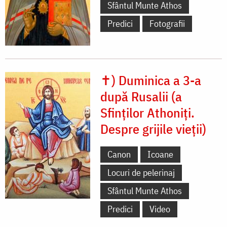
Sfântul Munte Athos
Predici
Fotografii
✝) Duminica a 3-a
după Rusalii (a
Sfinților Athoniți.
Despre grijile vieții)
Canon
Icoane
Locuri de pelerinaj
Sfântul Munte Athos
Predici
Video