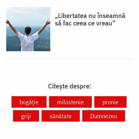
„Libertatea nu înseamnă
să fac ceea ce vreau”
Citește despre:
bogăție
milostenie
pronie
griji
sănătate
Dumnezeu