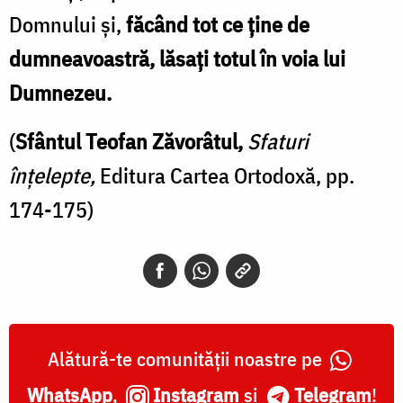
Domnului și,
făcând tot ce ține de
dumneavoastră, lăsați totul în voia lui
Dumnezeu.
(
Sfântul Teofan Zăvorâtul,
Sfaturi
înțelepte,
Editura Cartea Ortodoxă, pp.
174-175)
Alătură-te comunității noastre pe
WhatsApp
,
Instagram
și
Telegram
!