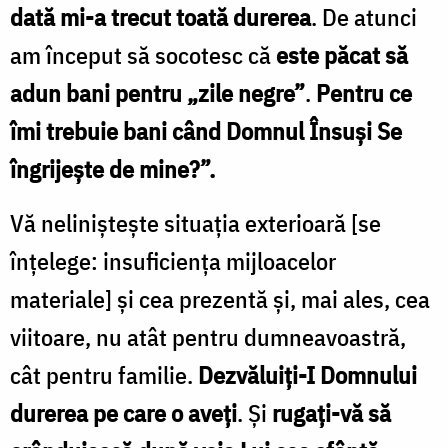
dată mi-a trecut toată durerea
. De atunci
am început să socotesc că
este păcat să
adun bani pentru „zile negre”
.
Pentru ce
îmi trebuie bani când Domnul Însuși Se
îngrijește de mine?”.
Vă neliniștește situația exterioară [se
înțelege: insuficiența mijloacelor
materiale] și cea prezentă și, mai ales, cea
viitoare, nu atât pentru dumneavoastră,
cât pentru familie.
Dezvăluiți-I Domnului
durerea pe care o aveți
. Și
rugați-vă să