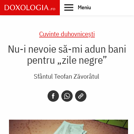
Skip
Meniu
to
main
Main
content
navigation
Cuvinte duhovnicești
Nu-i nevoie să-mi adun bani
pentru „zile negre”
Sfântul Teofan Zăvorâtul