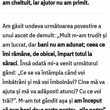
am cheltuit, iar ajutor nu am primit.
pentru
„zile
negre”
Am găsit undeva următoarea povestire a
/
unui ascet de demult: „Mult m-am trudit și
Foto:
am lucrat, dar
bani nu am adunat; ceea ce
Oana
îmi rămâne, de obicei, împart totul la
Nechifor
săraci
. Însă odată mi-a venit următorul
gând: „Ce se va întâmpla când voi
îmbătrâni și mă voi îmbolnăvi? Cine mă va
ajuta și mă va adăposti atunci? Cu ce voi
trăi?”. M-am tot gândit așa și
am început
să pun bani de-o parte pentru „zile negre”
,