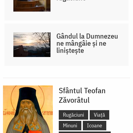
Gândul la Dumnezeu
ne mângâie și ne
liniștește
Sfântul Teofan
Zăvorâtul
Rugăciuni
Viață
Minuni
Icoane