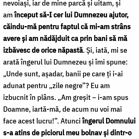
nevoiași, iar de mine parcă și uitam, și
am
început să-I cer lui Dumnezeu ajutor,
căindu-mă pentru faptul că mi-am strâns
avere și am nădăjduit ca prin bani să mă
izbăvesc de orice năpastă
. Și, iată, mi se
arată îngerul lui Dumnezeu și îmi spune:
„Unde sunt, așadar, banii pe care ți i-ai
adunat pentru „zile negre”? Eu am
izbucnit în plâns. „Am greșit – i-am spus
Doamne, iartă-mă, de acum nu voi mai
face acest lucru!”. Atunci
îngerul Domnului
s-a atins de piciorul meu bolnav și dintr-o