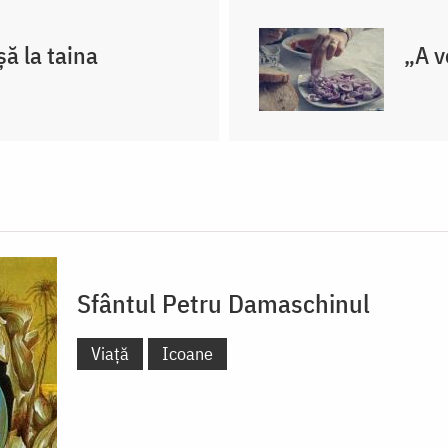
ă la taina
„A v
Sfântul Petru Damaschinul
Viață
Icoane