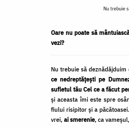
Nu
Nu trebuie 
trebuie
să
deznădăjduim
Oare nu poate să mântuiască 
dacă
vezi?
nu
suntem
Nu trebuie să deznădăjduim 
cum
ce nedreptățești pe Dumneze
se
sufletul tău Cel ce a făcut p
cuvine
și aceasta îmi este spre osân
să
fiului risipitor și a păcătoase
fim
vrei,
ai smerenie
, ca vameșul,
/