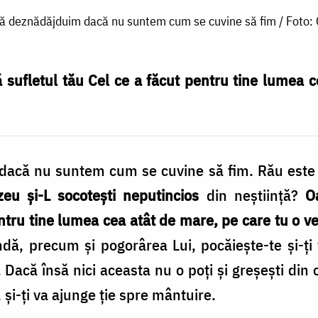
să deznădăjduim dacă nu suntem cum se cuvine să fim / Foto:
sufletul tău Cel ce a făcut pentru tine lumea c
dacă nu suntem cum se cuvine să fim. Rău este 
u și-L socotești neputincios
din neștiință?
O
entru tine lumea cea atât de mare, pe care tu o ve
dă, precum și pogorârea Lui, pocăiește-te și-ți
i. Dacă însă nici aceasta nu o poți și greșești din
 și-ți va ajunge ție spre mântuire.