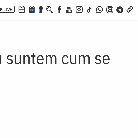
LIVE
08
u suntem cum se