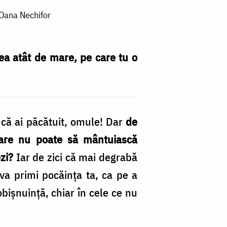
 Oana Nechifor
ea atât de mare, pe care tu o
că ai păcătuit, omule! Dar
de
are nu poate să mântuiască
zi?
Iar de zici că mai degrabă
 va primi pocăința ta, ca pe a
 obișnuință, chiar în cele ce nu