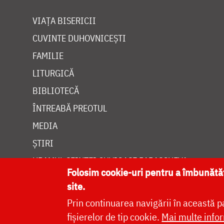
VIAȚA BISERICII
CUVINTE DUHOVNICEȘTI
FAMILIE
LITURGICĂ
BIBLIOTECĂ
ÎNTREABĂ PREOTUL
MEDIA
ȘTIRI
HRAMUL SFINTEI CUVIOASE PARASCHEVA
Folosim cookie-uri pentru a îmbunăt
site.
Prin continuarea navigării în această p
fișierelor de tip cookie.
Mai multe infor
Site dezvolt