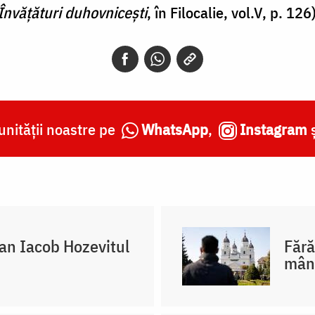
Învățături duhovnicești
, în Filocalie, vol.V, p. 126
nității noastre pe
WhatsApp
,
Instagram
oan Iacob Hozevitul
Fără
mân