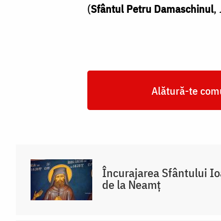
Foto:
(
Sfântul Petru Damaschinul
,
Oana
Nechifor
Alătură-te comu
Încurajarea Sfântului I
de la Neamț