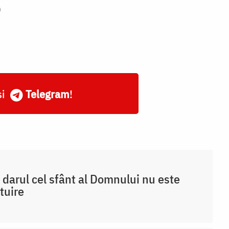
)
și
Telegram
!
 darul cel sfânt al Domnului nu este
tuire