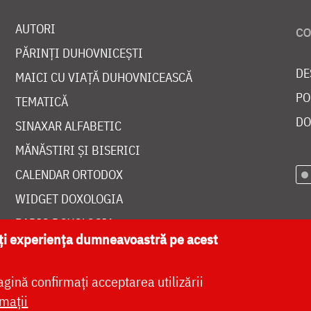
AUTORI
PĂRINȚI DUHOVNICEȘTI
DE
MAICI CU VIAȚĂ DUHOVNICEASCĂ
PO
TEMATICĂ
DO
SINAXAR ALFABETIC
MĂNĂSTIRI ȘI BISERICI
CALENDAR ORTODOX
WIDGET DOXOLOGIA
RADIO DOXOLOGIA
ăți experiența dumneavoastră pe acest
agină confirmați acceptarea utilizării
mații
at de
DOXOLOGIA MEDIA
, Arhiepiscopia Iașilor | 