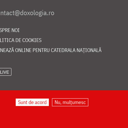
SPRE NOI
LITICA DE COOKIES
NEAZĂ ONLINE PENTRU CATEDRALA NAȚIONALĂ
LIVE
Sunt de acord
Nu, mulțumesc
©
doxologia.ro