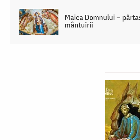
Maica Domnului – părtaș
mântuirii