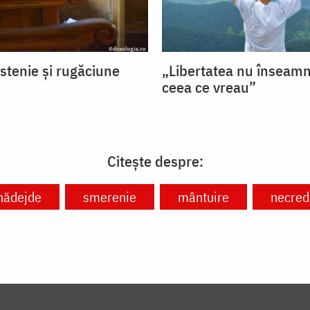
stenie și rugăciune
„Libertatea nu înseamn
ceea ce vreau”
Citește despre:
nădejde
smerenie
mântuire
necred