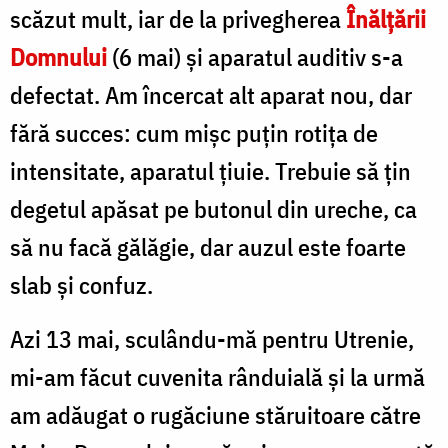
Cojocariu
scăzut mult, iar de la privegherea
Înălţării
Domnului
(6 mai) şi aparatul auditiv s-a
defectat. Am încercat alt aparat nou, dar
fără succes: cum mişc puţin rotiţa de
intensitate, aparatul ţiuie. Trebuie să ţin
degetul apăsat pe butonul din ureche, ca
să nu facă gălăgie, dar auzul este foarte
slab şi confuz.
Azi 13 mai, sculându-mă pentru Utrenie,
mi-am făcut cuvenita rânduială şi la urmă
am adăugat o rugăciune stărui­toare către