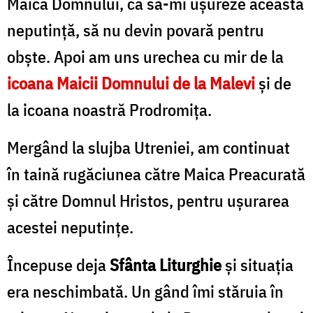
Maica Domnului, ca să-mi uşureze această
neputinţă, să nu devin povară pentru
obşte. Apoi am uns urechea cu mir de la
icoana Maicii Domnului de la Malevi
şi de
la icoana noastră Prodromiţa.
Mergând la slujba Utreniei, am continuat
în taină rugă­ciunea către Maica Preacurată
şi către Domnul Hristos, pentru uşurarea
acestei neputinţe.
Începuse deja
Sfânta Liturghie
şi situaţia
era neschimba­tă. Un gând îmi stăruia în