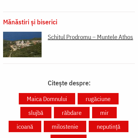
Mănăstiri și biserici
Schitul Prodromu – Muntele Athos
Citește despre:
Maica Domnului
rugăciune
slujbă
răbdare
mir
icoană
milostenie
neputință