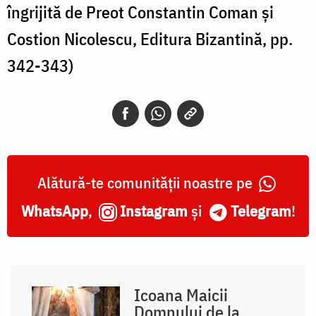
îngrijită de Preot Constantin Coman şi
Costion Nicolescu, Editura Bizantină, pp.
342-343)
Alătură-te comunității noastre pe
WhatsApp
,
Instagram
și
Telegram
!
Icoana Maicii
Domnului de la