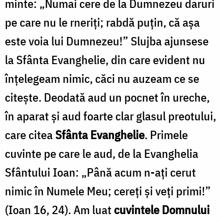
minte: „Numai cere de la Dumnezeu daruri
pe care nu le rneriţi; rabdă puţin, că aşa
este voia lui Dumnezeu!” Slujba ajunsese
la Sfânta Evanghelie, din care evident nu
înţelegeam nimic, căci nu auzeam ce se
citeşte. Deodată aud un pocnet în ureche,
în aparat şi aud foarte clar glasul preotului,
care citea
Sfânta Evanghelie
. Primele
cuvinte pe care le aud, de la Evanghelia
Sfântului Ioan: „Până acum n­-aţi cerut
nimic în Numele Meu; cereţi şi veţi primi!”
(Ioan 16, 24). Am luat
cuvintele Domnului