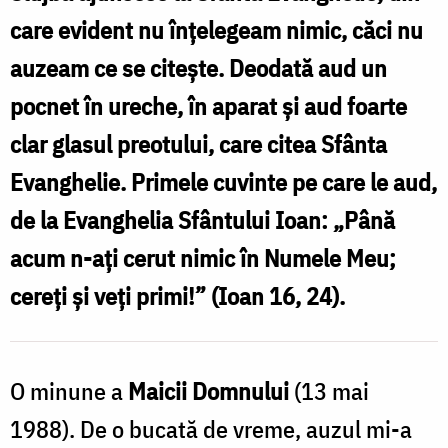
Domnului
care evident nu înţelegeam nimic, căci nu
petrecută
auzeam ce se citeşte. Deodată aud un
cu
pocnet în ureche, în aparat şi aud foarte
Părintele
clar glasul preotului, care citea Sfânta
Petroniu
Tănăse
Evanghelie. Primele cuvinte pe care le aud,
de
de la Evanghelia Sfântului Ioan: „Până
la
acum n­-aţi cerut nimic în Numele Meu;
Schitul
cereţi şi veţi primi!” (Ioan 16, 24).
Prodromu
/
Foto:
O minune a
Maicii Domnului
(13 mai
Ștefan
1988). De o bu­cată de vreme, auzul mi-a