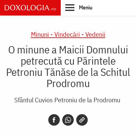
Skip
Meniu
to
main
Main
content
navigation
Minuni - Vindecări - Vedenii
O minune a Maicii Domnului
petrecută cu Părintele
Petroniu Tănăse de la Schitul
Prodromu
Sfântul Cuvios Petroniu de la Prodromu