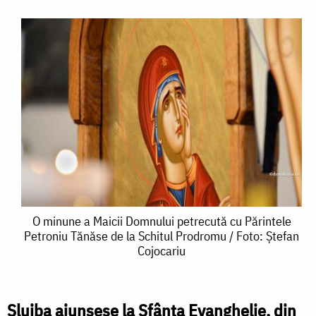
O
O minune a Maicii Domnului petrecută cu Părintele
Petroniu Tănăse de la Schitul Prodromu / Foto: Ștefan
minune
Cojocariu
a
Maicii
Slujba ajunsese la Sfânta Evanghelie, din