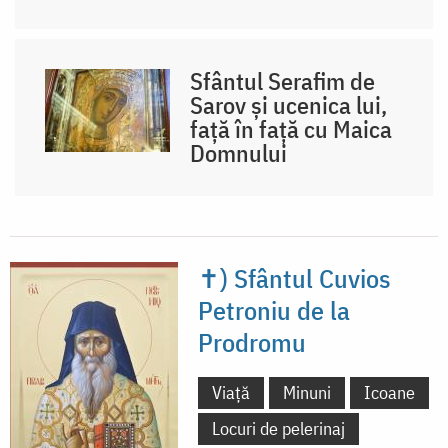
Sfântul Serafim de
Sarov și ucenica lui,
față în față cu Maica
Domnului
✝) Sfântul Cuvios
Petroniu de la
Prodromu
Viață
Minuni
Icoane
Locuri de pelerinaj