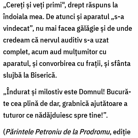
„Cereţi şi veţi primi", drept răspuns la
îndoiala mea. De atunci şi aparatul „s-a
vindecat”, nu mai facea gălăgie şi de unde
credeam că nervul auditiv s-a uzat
complet, acum aud mulţumitor cu
aparatul, şi convorbi­rea cu fraţii, şi sfânta
slujbă la Biserică.
„Îndurat şi milostiv este Domnul! Bucură-
te cea plină de dar, grabnică ajutătoare a
tuturor ce nădăjduiesc spre tine!”.
(
Părintele Petroniu de la Prodromu
, ediţie