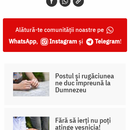
Alătură-te comunității noastre pe
WhatsApp
,
Instagram
și
Telegram
!
Postul și rugăciunea
ne duc împreună la
Dumnezeu
Fără să ierți nu poți
atinge veșnicia!