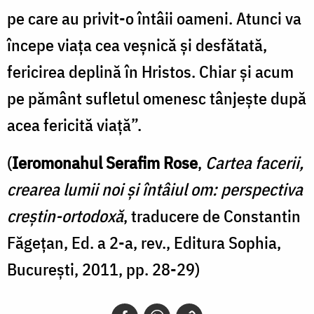
pe care au privit-o întâii oameni. Atunci va
începe viaţa cea veşnică şi desfătată,
fericirea deplină în Hristos. Chiar şi acum
pe pământ sufletul omenesc tânjeşte după
acea fericită viaţă”.
(
Ieromonahul Serafim Rose
,
Cartea facerii,
crearea lumii noi și întâiul om: perspectiva
creștin-ortodoxă
, traducere de Constantin
Făgețan, Ed. a 2-a, rev., Editura Sophia,
București, 2011, pp. 28-29)