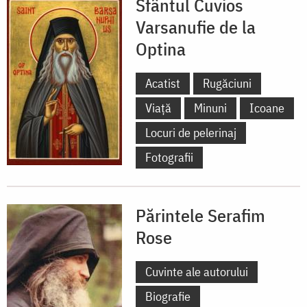
Sfântul Cuvios
Varsanufie de la
Optina
Acatist
Rugăciuni
Viață
Minuni
Icoane
Locuri de pelerinaj
Fotografii
Părintele Serafim
Rose
Cuvinte ale autorului
Biografie