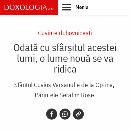
Skip
Meniu
to
main
Main
content
navigation
Cuvinte duhovnicești
Odată cu sfârșitul acestei
lumi, o lume nouă se va
ridica
Sfântul Cuvios Varsanufie de la Optina
Părintele Serafim Rose