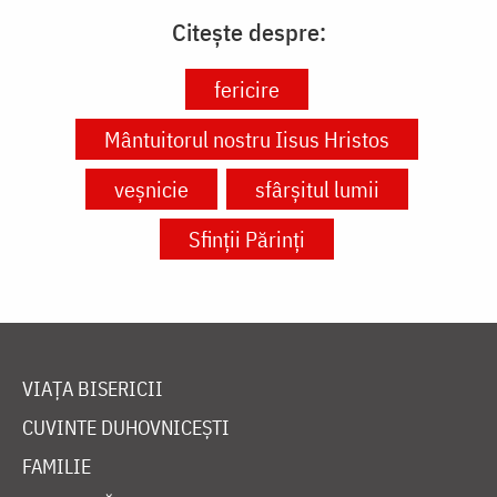
Citește despre:
fericire
Mântuitorul nostru Iisus Hristos
veșnicie
sfârșitul lumii
Sfinții Părinți
VIAȚA BISERICII
CUVINTE DUHOVNICEȘTI
FAMILIE