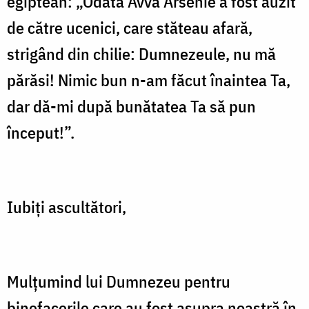
egiptean: „Odată Avva Arsenie a fost auzit
de către ucenici, care stăteau afară,
strigând din chilie: Dumnezeule, nu mă
părăsi! Nimic bun n-am făcut înaintea Ta,
dar dă-mi după bunătatea Ta să pun
început!”.
Iubiţi ascultători,
Mulţumind lui Dumnezeu pentru
binefacerile care au fost asupra noastră în