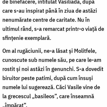
de binefacere, intitulat Vasiliada, după
care s-au inspirat până în ziua de astăzi
nenumărate centre de caritate. Nu în
ultimul rând, s-a remarcat printr-o viaţă de
sfinţenie exemplară.
Om al rugăciunii, ne-a lăsat şi Molitfele,
cunoscute sub numele său, pe care le-am
rostit şi noi astăzi în genunchi. S-a dovedit
biruitor peste patimi, după cum însuşi
numele lui sugerează. Căci Vasile vine de
la grecescul „basileos”, care înseamnă
„împărat”.