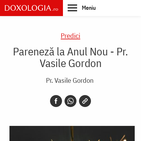
Skip
Meniu
to
main
Main
content
navigation
Predici
Pareneză la Anul Nou - Pr.
Vasile Gordon
Pr. Vasile Gordon