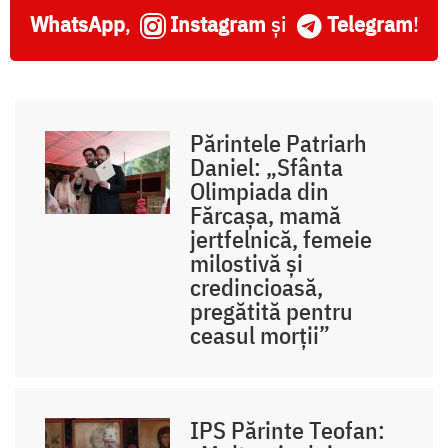
WhatsApp
,
Instagram
și
Telegram
!
Părintele Patriarh
Daniel: „Sfânta
Olimpiada din
Fărcașa, mamă
jertfelnică, femeie
milostivă și
credincioasă,
pregătită pentru
ceasul morții”
IPS Părinte Teofan: