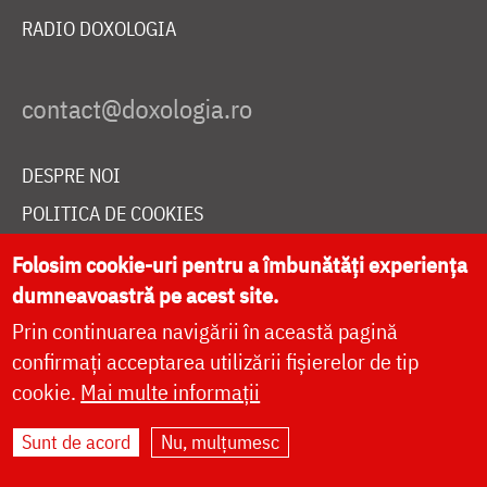
RADIO DOXOLOGIA
DESPRE NOI
POLITICA DE COOKIES
DONEAZĂ ONLINE PENTRU CATEDRALA NAȚIONALĂ
Folosim cookie-uri pentru a îmbunătăți experiența
dumneavoastră pe acest site.
Prin continuarea navigării în această pagină
LIVE
confirmați acceptarea utilizării fișierelor de tip
cookie.
Mai multe informații
Site dezvoltat de
DOXOLOGIA MEDIA
,
Sunt de acord
Nu, mulțumesc
Arhiepiscopia Iașilor | ©
doxologia.ro