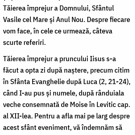
Tăierea împrejur a Domnului, Sfântul
Vasile cel Mare şi Anul Nou. Despre fiecare
vom face, în cele ce urmează, câteva
scurte referiri.
Tăierea împrejur a pruncului Iisus s-a
făcut a opta zi după naştere, precum citim
în Sfânta Evanghelie după Luca (2, 21-24),
când I-au pus şi numele, după rânduiala
veche consemnată de Moise în Levitic cap.
al XII-lea. Pentru a afla mai pe larg despre
acest sfânt eveniment, vă îndemnăm să