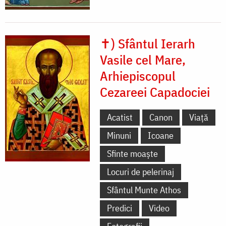
✝) Sfântul Ierarh
Vasile cel Mare,
Arhiepiscopul
Cezareei Capadociei
Acatist
Canon
Viață
Minuni
Icoane
Sfinte moaște
Locuri de pelerinaj
Sfântul Munte Athos
Predici
Video