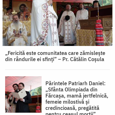
„Fericită este comunitatea care zămislește
din rândurile ei sfinți” – Pr. Cătălin Coșula
Părintele Patriarh Daniel:
„Sfânta Olimpiada din
Fărcașa, mamă jertfelnică,
femeie milostivă și
credincioasă, pregătită
pentru ceasul morții”