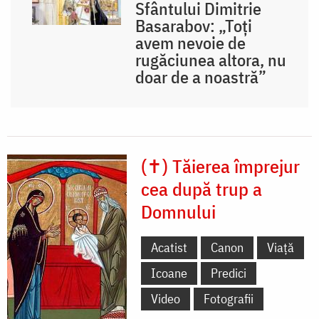
Sfântului Dimitrie
Basarabov: „Toți
avem nevoie de
rugăciunea altora, nu
doar de a noastră”
(✝) Tăierea împrejur
cea după trup a
Domnului
Acatist
Canon
Viață
Icoane
Predici
Video
Fotografii