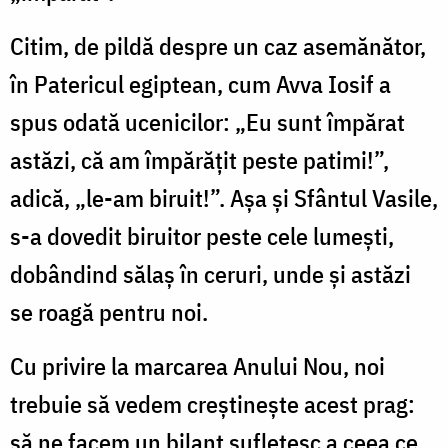
Citim, de pildă despre un caz asemănător,
în Patericul egiptean, cum Avva Iosif a
spus odată ucenicilor: „Eu sunt împărat
astăzi, că am împărăţit peste patimi!”,
adică, „le-am biruit!”. Aşa şi Sfântul Vasile,
s-a dovedit biruitor peste cele lumeşti,
dobândind sălaş în ceruri, unde şi astăzi
se roagă pentru noi.
Cu privire la marcarea Anului Nou, noi
trebuie să vedem creştineşte acest prag:
să ne facem un bilanţ sufletesc a ceea ce