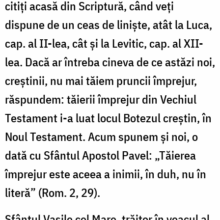
citiţi acasă din Scriptură, când veţi
dispune de un ceas de linişte, atât la Luca,
cap. al II-lea, cât şi la Levitic, cap. al XII-
lea. Dacă ar întreba cineva de ce astăzi noi,
creştinii, nu mai tăiem pruncii împrejur,
răspundem: tăierii împrejur din Vechiul
Testament i-a luat locul Botezul creştin, în
Noul Testament. Acum spunem şi noi, o
dată cu Sfântul Apostol Pavel: „Tăierea
împrejur este aceea a inimii, în duh, nu în
literă” (Rom. 2, 29).
Sfântul Vasile cel Mare, trăitor în veacul al