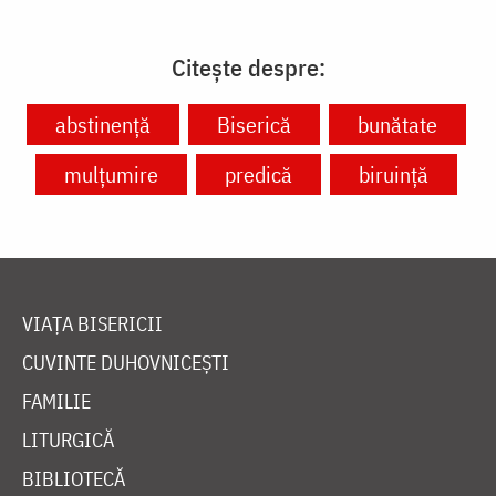
Citește despre:
abstinență
Biserică
bunătate
mulțumire
predică
biruință
VIAȚA BISERICII
CUVINTE DUHOVNICEȘTI
FAMILIE
LITURGICĂ
BIBLIOTECĂ