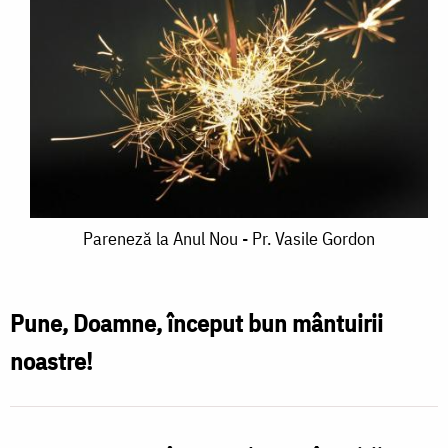
Pareneză
Pareneză la Anul Nou - Pr. Vasile Gordon
la
Anul
Pune, Doamne, început bun mântuirii
Nou
noastre!
-
Pr.
Vasile