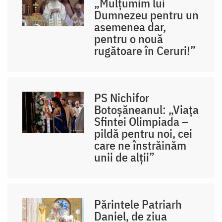
„Mulțumim lui
Dumnezeu pentru un
asemenea dar,
pentru o nouă
rugătoare în Ceruri!”
PS Nichifor
Botoșăneanul: „Viața
Sfintei Olimpiada –
pildă pentru noi, cei
care ne înstrăinăm
unii de alții”
Părintele Patriarh
Daniel, de ziua