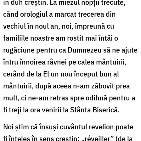
în duh creştin. La miezul nopţii trecute,
când orologiul a marcat trecerea din
vechiul în noul an, noi, împreună cu
familiile noastre am rostit mai întâi o
rugăciune pentru ca Dumnezeu să ne ajute
întru înnoirea râvnei pe calea mântuirii,
cerând de la El un nou început bun al
mântuirii, după aceea n-am zăbovit prea
mult, ci ne-am retras spre odihnă pentru a
fi treji la ora venirii la Sfânta Biserică.
Noi ştim că însuşi cuvântul revelion poate
fi înţeles în sens creştin: „réveiller” (de la