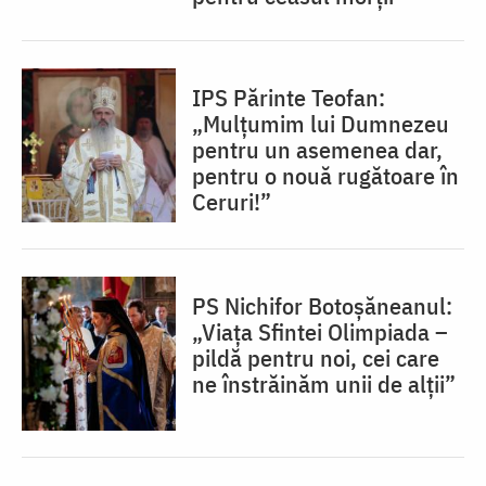
IPS Părinte Teofan:
„Mulțumim lui Dumnezeu
pentru un asemenea dar,
pentru o nouă rugătoare în
Ceruri!”
PS Nichifor Botoșăneanul:
„Viața Sfintei Olimpiada –
pildă pentru noi, cei care
ne înstrăinăm unii de alții”