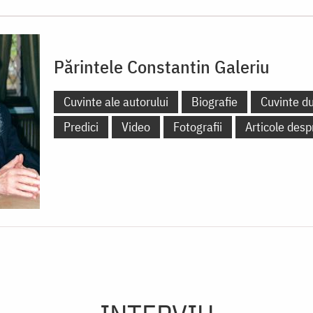
Părintele Constantin Galeriu
Cuvinte ale autorului
Biografie
Cuvinte d
Predici
Video
Fotografii
Articole desp