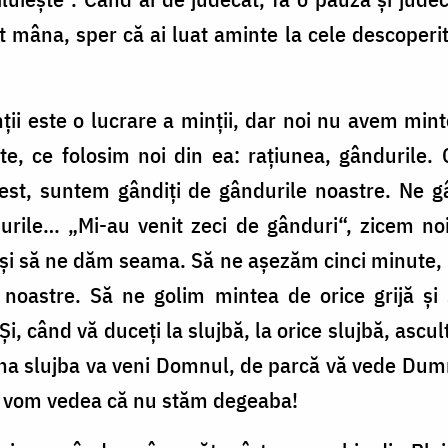
 mâna, sper că ai luat aminte la cele descoperit
ii este o lucrare a minții, dar noi nu avem min
e, ce folosim noi din ea: rațiunea, gândurile.
rest, suntem gândiți de gândurile noastre. Ne gâ
durile… „Mi-au venit zeci de gânduri“, zicem n
și să ne dăm seama. Să ne așezăm cinci minute, 
ii noastre. Să ne golim mintea de orice grijă 
Și, când vă duceți la slujbă, la orice slujbă, ascu
na slujba va veni Domnul, de parcă vă vede Dum
și vom vedea că nu stăm degeaba!