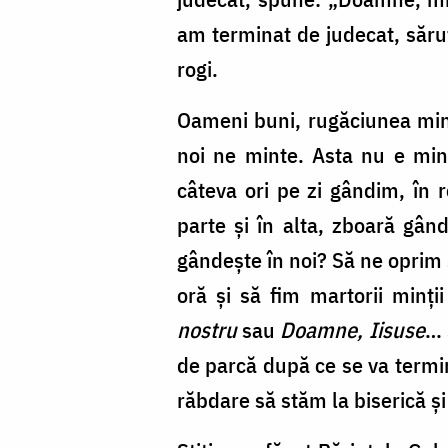
am terminat de judecat, sărut
rogi.
Oameni buni, rugăciunea minț
noi ne minte. Asta nu e mint
câteva ori pe zi gândim, în 
parte și în alta, zboară gân
gândește în noi? Să ne oprim 
oră și să fim martorii minț
nostru
sau
Doamne, Iisuse
… 
de parcă după ce se va termi
răbdare să stăm la biserică 