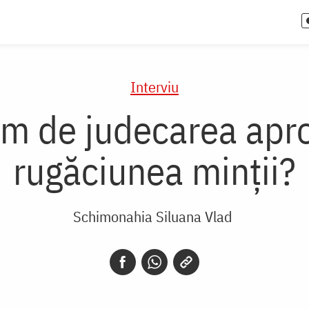
Interviu
im de judecarea apro
rugăciunea minții?
Schimonahia Siluana Vlad