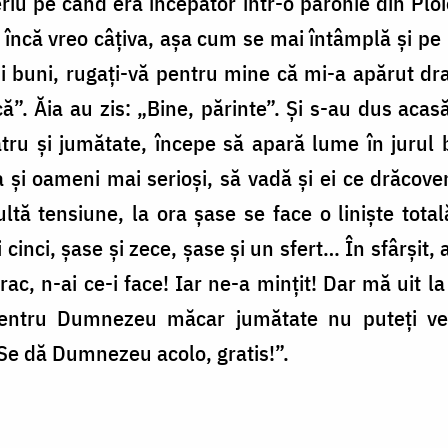
leriu pe când era începător într-o parohie din Pl
i încă vreo câțiva, așa cum se mai întâmplă și pe la
 buni, rugați-vă pentru mine că mi-a apărut dra
că”. Ăia au zis: „Bine, părinte”. Și s-au dus acas
tru și jumătate, începe să apară lume în jurul b
 și oameni mai serioși, să vadă și ei ce drăcoveni
ltă tensiune, la ora șase se face o liniște totală
 cinci, șase și zece, șase și un sfert… În sfârșit, 
 drac, n-ai ce-i face! Iar ne-a mințit! Dar mă uit 
 pentru Dumnezeu măcar jumătate nu puteți ven
e dă Dumnezeu acolo, gratis!”.