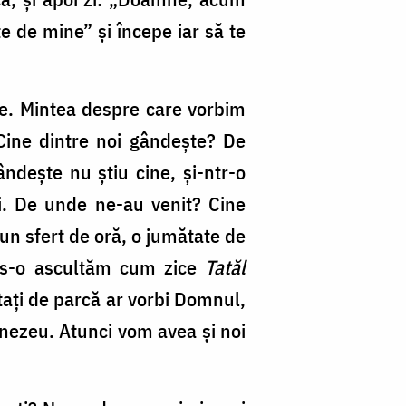
e de mine” și începe iar să te
te. Mintea despre care vorbim
 Cine dintre noi gândește? De
ndește nu știu cine, și-ntr-o
oi. De unde ne-au venit? Cine
un sfert de oră, o jumătate de
și s-o ascultăm cum zice
Tatăl
ltați de parcă ar vorbi Domnul,
nezeu. Atunci vom avea și noi