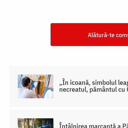
Alătură-te comu
„În icoană, simbolul lea
necreatul, pământul cu 
Întâlnirea marcantă a P