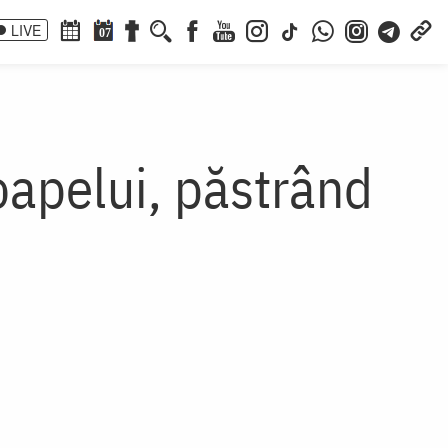
LIVE
07
apelui, păstrând