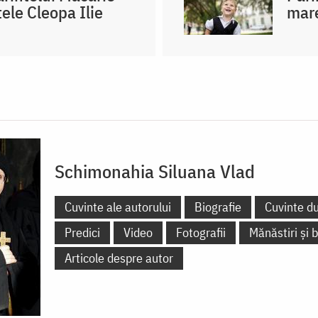
ele Cleopa Ilie
mare
Schimonahia Siluana Vlad
Cuvinte ale autorului
Biografie
Cuvinte d
Predici
Video
Fotografii
Mănăstiri și b
Articole despre autor