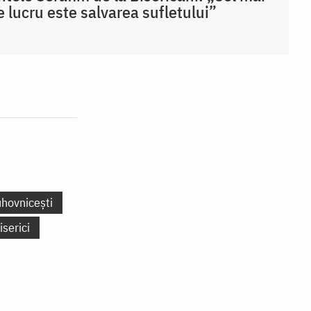
 lucru este salvarea sufletului”
uhovnicești
iserici