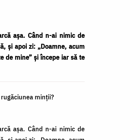
arcă așa. Când n-ai nimic de
că, și apoi zi: „Doamne, acum
e de mine” și începe iar să te
 rugăciunea minții?
arcă așa. Când n-ai nimic de
că, și apoi zi: „Doamne, acum