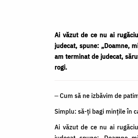
Foto:
pr.
Silviu
Cluci
Ai văzut de ce nu ai rugăci
judecat, spune: „Doamne, mil
am terminat de judecat, sărut
rogi.
‒ Cum să ne izbăvim de patim
Simplu: să-ți bagi mințile în c
Ai văzut de ce nu ai rugăci
judecat, spune: „Doamne, mil