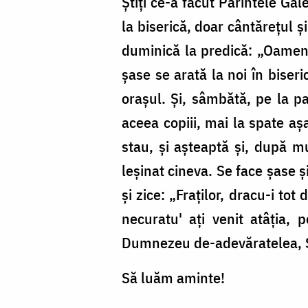
Știți ce-a făcut Părintele Ga
la biserică, doar cântărețul ș
duminică la predică: „Oameni
șase se arată la noi în biseri
orașul. Și, sâmbătă, pe la pa
aceea copiii, mai la spate așa
stau, și așteaptă și, după mu
leșinat cineva. Se face șase și
și zice: „Fraților, dracu-i tot
necuratu' ați venit atâția,
Dumnezeu de-adevăratelea, S
Să luăm aminte!