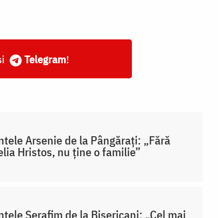
și
Telegram
!
ntele Arsenie de la Pângărați: „Fără
lia Hristos, nu ține o familie”
ntele Serafim de la Bisericani: „Cel mai