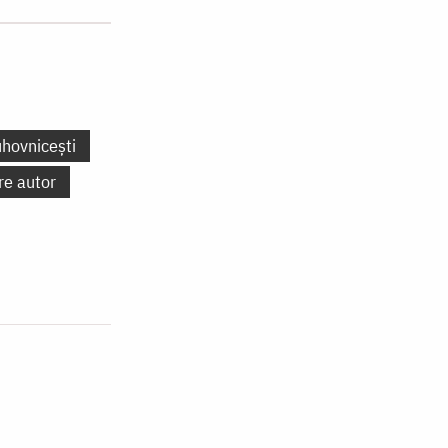
uhovnicești
re autor