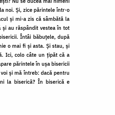
oiești? Nu se ducea mai nimeni
 noi. Și, zice părintele într-o
cul și mi-a zis că sâmbătă la
ă și au răspândit vestea în tot
isericii. Întâi băbuțele, după
e o mai fi și asta. Și stau, și
. Ici, colo câte un țipăt că a
apare părintele în ușa bisericii
la voi și mă întreb: dacă pentru
i la biserică? În biserică e