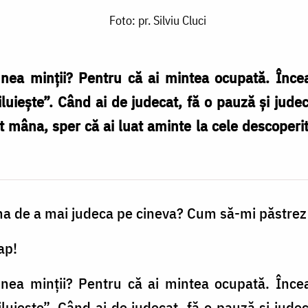
Foto: pr. Silviu Cluci
unea minții? Pentru că ai mintea ocupată. Înce
uiește”. Când ai de judecat, fă o pauză și jude
 mâna, sper că ai luat aminte la cele descoperit
a de a mai judeca pe cineva? Cum să-mi păstrez
ap!
unea minții? Pentru că ai mintea ocupată. Înce
uiește”. Când ai de judecat, fă o pauză și jude