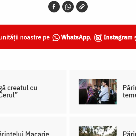
nității noastre pe
WhatsApp
,
Instagram
gă creatul cu
Pări
Cerul”
teme
ărintelui Macarie
Pări