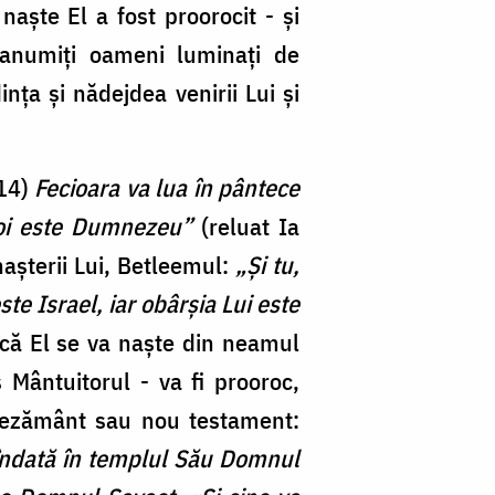
naşte El a fost proorocit - şi
 anumiţi oameni luminaţi de
nţa şi nădejdea venirii Lui şi
 14)
Fecioara va lua în pântece
 noi este Dumnezeu”
(reluat Ia
 naşterii Lui, Betleemul:
„Şi tu,
ste Israel, iar obârşia Lui este
 că El se va naşte din neamul
 Mântuitorul - va fi prooroc,
aşezământ sau nou testament:
i îndată în templul Său Domnul