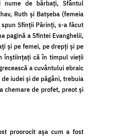
i nume de bărbaţi, Sfântul
Rahav, Ruth şi Batşeba (femeia
pun Sfinţii Părinţi, s-a făcut
a pagină a Sfintei Evanghelii,
i şi pe femei, pe drepţi şi pe
înştiinţaţi că în timpul vieţii
 grecească a cuvântului ebraic
de iudei şi de păgâni, trebuia
ta chemare de profet, preot şi
ost proorocit aşa cum a fost