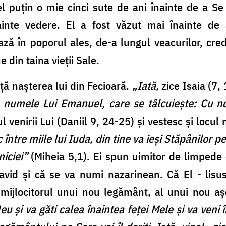
el puţin o mie cinci sute de ani înainte de a Se 
inte vedere. El a fost văzut mai înainte de
ă în poporul ales, de-a lungul veacurilor, credi
 din taina vieţii Sale.
ă naşterea lui din Fecioară.
„Iată,
zice Isaia (7,
a numele Lui Emanuel, care se tâlcuieşte: Cu
l venirii Lui (Daniil 9, 24-25) şi vestesc şi locul
între miile lui Iuda, din tine va ieşi Stăpânilor pe
niciei”
(Miheia 5,1). Ei spun uimitor de limpede
avid şi că se va numi nazarinean. Că El - lisus
fi mijlocitorul unui nou legământ, al unui nou 
Meu şi va găti calea înaintea feţei Mele şi va ven