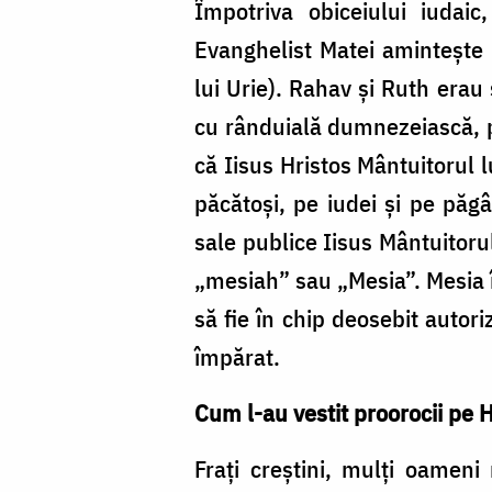
Împotriva obiceiului iuda
Evanghelist Matei aminteşte p
lui Urie). Rahav şi Ruth erau
cu rânduială dumnezeiască, pe
că Iisus Hristos Mântuitorul 
păcătoşi, pe iudei şi pe păgân
sale publice Iisus Mântuitoru
„mesiah” sau „Mesia”. Mesia î
să fie în chip deosebit autor
împărat.
Cum l-au vestit proorocii pe H
Fraţi creştini, mulţi oamen