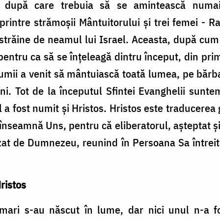
ic, după care trebuia să se amintească numa
rintre strămoşii Mântuitorului şi trei femei - 
 străine de neamul lui Israel. Aceasta, după cum s
ntru ca să se înţeleagă dintru început, din prim
lumii a venit să mântuiască toată lumea, pe bărbaţ
i. Tot de la începutul Sfintei Evanghelii suntem 
l a fost numit şi Hristos. Hristos este traducerea
nseamnă Uns, pentru că eliberatorul, aşteptat şi 
izat de Dumnezeu, reunind în Persoana Sa întrei
ristos
i mari s-au născut în lume, dar nici unul n-a f