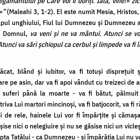
legământului pe Care voi îl doriţi. Iată, vine!» 
?»”
(Maleahi 3, 1-2). El este numit Mesia, Hristos, 
apul unghiului, Fiul lui Dumnezeu şi Dumnezeu a
i, Domnul,
va veni şi ne va mântui. Atunci se vo
 Atunci va sări şchiopul ca cerbul şi limpede va fi
cat, blând şi iubitor, va fi totuşi dispreţuit ş
re pe asin, dar va fi apoi vândut cu treizeci de ar
 suferi până la moarte - va fi bătut, pălmuit 
iva Lui martori mincinoşi, va fi batjocorit, va fi r
ii de rele, hainele Lui vor fi împărţite şi cămaşa 
ise nici o nelegiuire şi nu se găsise nici un vicleş
pta Tatălui - ca Dumnezeu - şi împărăţia Lui nu va