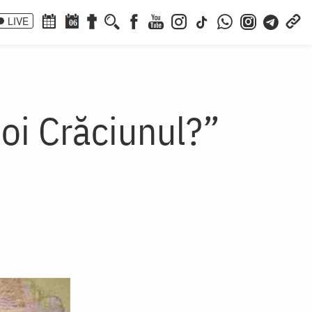
LIVE
06
oi Crăciunul?”