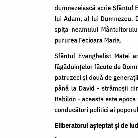
dumnezeiască scrie Sfântul Eva
lui Adam, al lui Dumnezeu. 
spiţa neamului Mântuitorulu
pururea Fecioara Maria.
Sfântul Evanghelist Matei ar
făgăduinţelor făcute de Domnu
patruzeci şi două de generaţii
până la David - strămoşii di
Babilon - aceasta este epoca r
conducători politici ai poporul
Eliberatorul aşteptat şi de iu