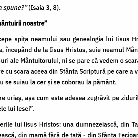
va spune?”
(Isaia 3, 8).
ântuirii noastre”
cepe spiţa neamului sau genealogia lui Iisus H
ca, începând de la Iisus Hristos, suie neamul M
muri ale Mântuitorului, ni se pare că vedem o scar
 cu scara aceea din Sfânta Scriptură pe care a vă
u se suiau la cer şi se coborau la pământ.
 uriaş, aşa cum este adesea zugrăvit pe zidurile 
e lui lesei”.
rile lui lisus Hristos: una dumnezeiască, din T
ească, din mamă fără de tată - din Sfânta Fecio