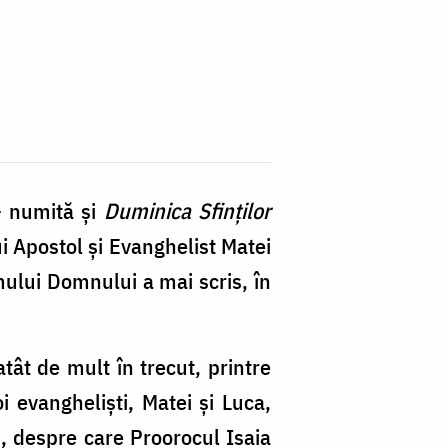
 numită şi
Duminica Sfinţilor
ui Apostol şi Evanghelist Matei
mului Domnului a mai scris, în
ât de mult în trecut, printre
 evanghelişti, Matei şi Luca,
m, despre care Proorocul Isaia