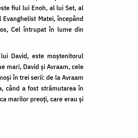
e fiul lui Enoh, al lui Set, al
 Evanghelist Matei, începând
os, Cel întrupat în lume din
 lui David, este moştenitorul
me mari, David şi Avraam, cele
oşi în trei serii: de la Avraam
a, când a fost strămutarea în
ca marilor preoţi, care erau şi