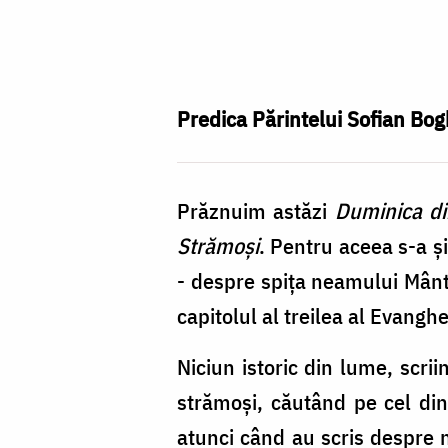
Părintele
Sofian
Boghiu
(1912-
Predica Părintelui Sofian Bo
2002)
Prăznuim astăzi
Duminica di
Strămoşi
. Pentru aceea s-a şi
- despre spiţa neamului Mântu
capitolul al treilea al Evangh
Niciun istoric din lume, scr
strămoşi, căutând pe cel din
atunci când au scris despre n