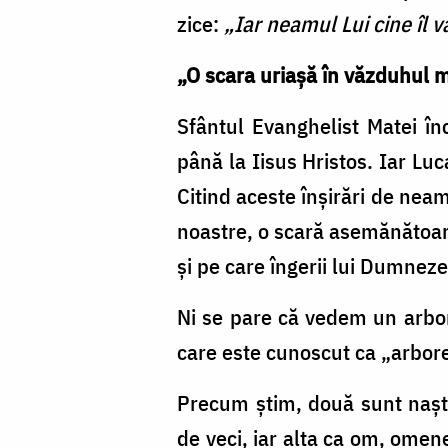
zice:
„Iar neamul Lui cine îl 
„O scara uriaşă în văzduhul m
Sfântul Evanghelist Matei în
până la Iisus Hristos. Iar Lu
Citind aceste înşirări de nea
noastre, o scară asemănătoare
şi pe care îngerii lui Dumneze
Ni se pare că vedem un arbore
care este cunoscut ca „arborel
Precum ştim, două sunt naşte
de veci, iar alta ca om, omen