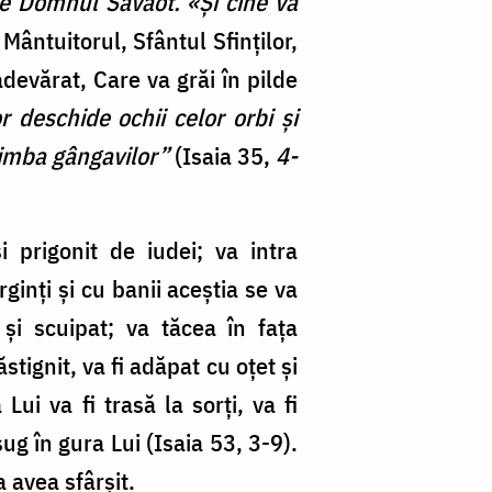
zice Domnul Savaot. «Şi cine va
Mântuitorul, Sfântul Sfinţilor,
devărat, Care va grăi în pilde
r deschide ochii celor orbi şi
 limba gângavilor”
(Isaia 35,
4-
i prigonit de iudei; va intra
ginţi şi cu banii aceştia se va
şi scuipat; va tăcea în faţa
ăstignit, va fi adăpat cu oţet şi
Lui va fi trasă la sorţi, va fi
ug în gura Lui (Isaia 53, 3-9).
 avea sfârşit.