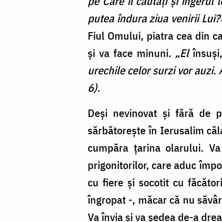
pe Care îl căutaţi şi îngerul 
putea îndura ziua venirii Lui
Fiul Omului, piatra cea din c
şi va face minuni.
„El
însuş
urechile celor surzi vor auzi.
6).
Deşi nevinovat și fără de pă
sărbătoreşte în Ierusalim căla
cumpăra ţarina olarului. Va
prigonitorilor, care aduc împotr
cu fiere şi socotit cu făcător
îngropat -, măcar că nu săvârş
Va învia şi va şedea de-a drea