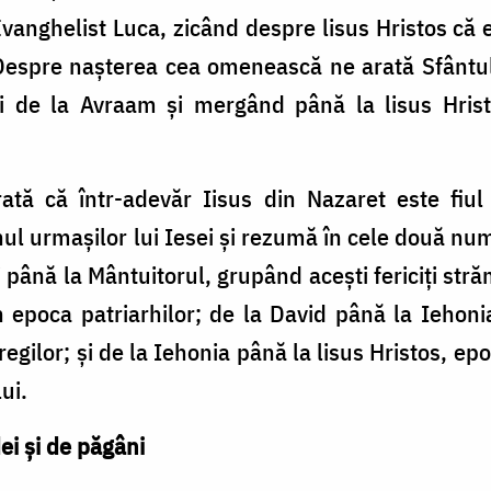
nghelist Luca, zicând despre lisus Hristos că est
Despre naşterea cea omenească ne arată Sfântul
i de la Avraam şi mergând până la lisus Hrist
ată că într-adevăr Iisus din Nazaret este fiul
l urmaşilor lui Iesei şi rezumă în cele două nu
 până la Mântuitorul, grupând aceşti fericiţi străm
n epoca patriarhilor; de la David până la Iehoni
egilor; şi de la Iehonia până la lisus Hristos, epo
ui.
dei şi de păgâni