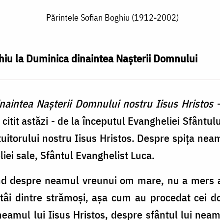
Părintele Sofian Boghiu (1912-2002)
ghiu la Duminica dinaintea Naşterii Domnului
naintea Naşterii Domnului nostru Iisus Hristos
-
 citit astăzi - de la începutul Evangheliei Sfântul
itorului nostru Iisus Hristos. Despre spiţa nea
eliei sale, Sfântul Evanghelist Luca.
iind despre neamul vreunui om mare, nu a mers at
tâi dintre strămoşi, aşa cum au procedat cei doi
eamul lui Iisus Hristos, despre sfântul lui nea