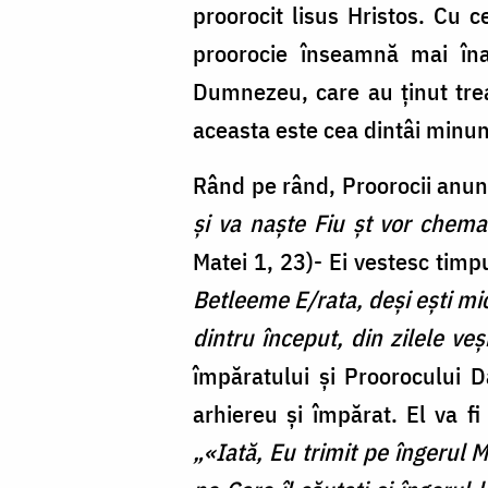
proorocit lisus Hristos. Cu c
proorocie înseamnă mai îna
Dumnezeu, care au ţinut treaz
aceasta este cea dintâi minune
Rând pe rând, Proorocii anunţ
şi va naşte Fiu şt vor chem
Matei 1, 23)- Ei vestesc timpu
Betleeme E/rata, deşi eşti mic 
dintru început, din zilele veş
împăratului şi Proorocului D
arhiereu şi împărat. El va 
„«Iată, Eu trimit pe îngerul 