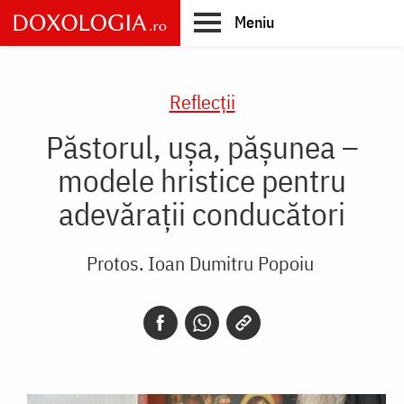
Skip
Meniu
to
main
Main
content
navigation
Reflecții
Păstorul, ușa, pășunea –
modele hristice pentru
adevărații conducători
Protos. Ioan Dumitru Popoiu