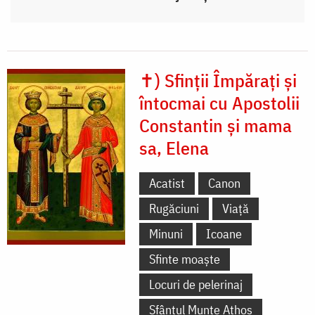
✝) Sfinții Împărați și
întocmai cu Apostolii
Constantin și mama
sa, Elena
Acatist
Canon
Rugăciuni
Viață
Minuni
Icoane
Sfinte moaște
Locuri de pelerinaj
Sfântul Munte Athos