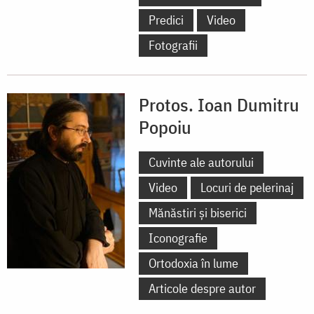
Predici
Video
Fotografii
Protos. Ioan Dumitru
Popoiu
Cuvinte ale autorului
Video
Locuri de pelerinaj
Mănăstiri și biserici
Iconografie
Ortodoxia în lume
Articole despre autor