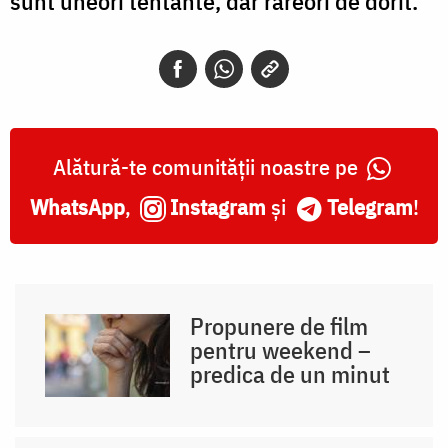
sunt uneori tentante, dar rareori de dorit.
Alătură-te comunității noastre pe
WhatsApp
,
Instagram
și
Telegram
!
Propunere de film
pentru weekend –
predica de un minut