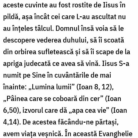
aceste cuvinte au fost rostite de Iisus în
pildă, așa încât cei care L-au ascultat nu
au înțeles tâlcul. Domnul însă voia să le
descopere vederea duhului, să îi scoată
din orbirea sufletească și să îi scape de la
apriga judecată ce avea să vină. Iisus S-a
numit pe Sine în cuvântările de mai
înainte: „Lumina lumii” (Ioan 8, 12),
„Pâinea care se coboară din cer” (Ioan
6,50), izvorul care dă „apa cea vie” (Ioan
4,14). De acestea făcându-ne părtași,
avem viața veșnică. În această Evanghelie