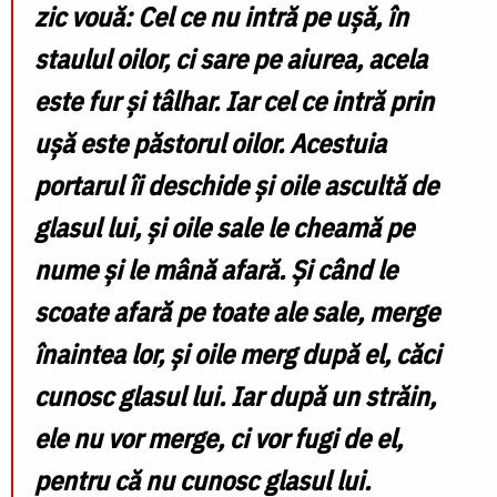
zic vouă: Cel ce nu intră pe uşă, în
staulul oilor, ci sare pe aiurea, acela
este fur şi tâlhar. Iar cel ce intră prin
uşă este păstorul oilor. Acestuia
portarul îi deschide şi oile ascultă de
glasul lui, şi oile sale le cheamă pe
nume şi le mână afară. Şi când le
scoate afară pe toate ale sale, merge
înaintea lor, şi oile merg după el, căci
cunosc glasul lui. Iar după un străin,
ele nu vor merge, ci vor fugi de el,
pentru că nu cunosc glasul lui.