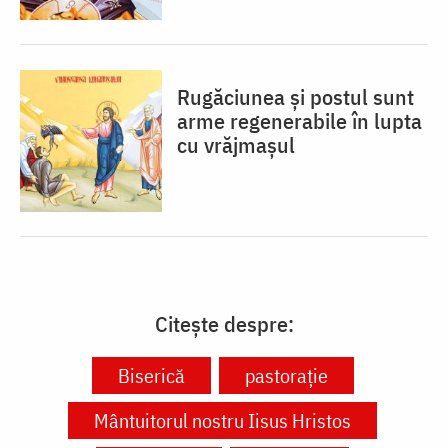
Rugăciunea și postul sunt
arme regenerabile în lupta
cu vrăjmașul
Citește despre:
Biserică
pastorație
Mântuitorul nostru Iisus Hristos