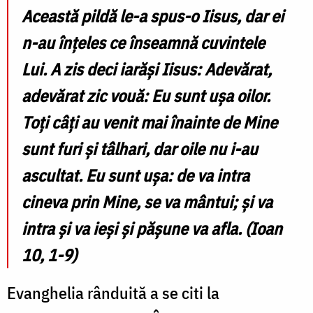
Această pildă le-a spus-o Iisus, dar ei
n-au înţeles ce înseamnă cuvintele
Lui. A zis deci iarăşi Iisus: Adevărat,
adevărat zic vouă: Eu sunt uşa oilor.
Toţi câţi au venit mai înainte de Mine
sunt furi şi tâlhari, dar oile nu i-au
ascultat. Eu sunt uşa: de va intra
cineva prin Mine, se va mântui; şi va
intra şi va ieşi şi păşune va afla.
(Ioan
10, 1-9)
Evanghelia rânduită a se citi la