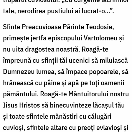
tale, nerodirea pustiului ai lucrat-o...”.
Sfinte Preacuvioase Părinte Teodosie,
primește jertfa episcopului Vartolomeu și
nu uita dragostea noastră. Roagă-te
împreună cu sfinții tăi ucenici să miluiască
Dumnezeu lumea, să împace popoarele, să
hrănească cu pâine și apă pe toți oamenii
pământului. Roagă-te Mântuitorului nostru
Iisus Hristos să binecuvinteze lăcașul tău
și toate sfintele mănăstiri cu călugări
cuvioși, sfintele altare cu preoți evlavioși și