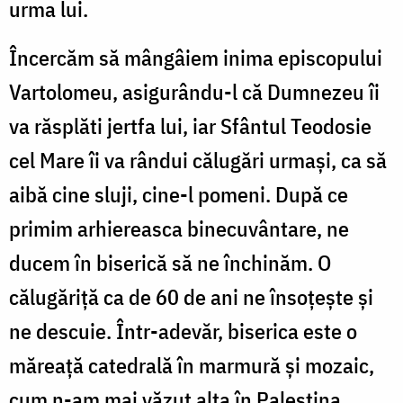
urma lui.
Încercăm să mângâiem inima episcopului
Vartolomeu, asigurându-l că Dumnezeu îi
va răsplăti jertfa lui, iar Sfântul Teodosie
cel Mare îi va rândui călugări urmași, ca să
aibă cine sluji, cine-l pomeni. După ce
primim arhiereasca binecuvântare, ne
ducem în biserică să ne închinăm. O
călugăriță ca de 60 de ani ne însoțește și
ne descuie. Într-adevăr, biserica este o
măreață catedrală în marmură și mozaic,
cum n-am mai văzut alta în Palestina.