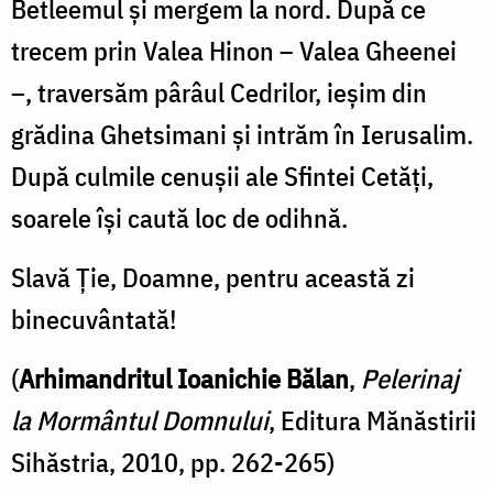
Betleemul și mergem la nord. După ce
trecem prin Valea Hinon – Valea Gheenei
–, traversăm pârâul Cedrilor, ieșim din
grădina Ghetsimani și intrăm în Ierusalim.
După culmile cenușii ale Sfintei Cetăți,
soarele își caută loc de odihnă.
Slavă Ție, Doamne, pentru această zi
binecuvântată!
(
Arhimandritul Ioanichie Bălan
,
Pelerinaj
la Mormântul Domnului
, Editura Mănăstirii
Sihăstria, 2010, pp. 262-265)