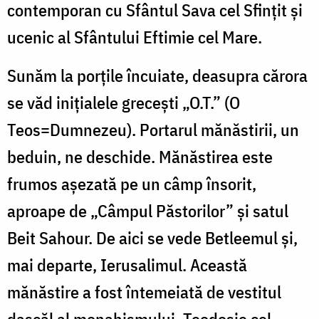
contemporan cu Sfântul Sava cel Sfințit și
ucenic al Sfântului Eftimie cel Mare.
Sunăm la porțile încuiate, deasupra cărora
se văd inițialele grecești „O.T.” (O
Teos=Dumnezeu). Portarul mănăstirii, un
beduin, ne deschide. Mănăstirea este
frumos așezată pe un câmp însorit,
aproape de „Câmpul Păstorilor” și satul
Beit Sahour. De aici se vede Betleemul și,
mai departe, Ierusalimul. Această
mănăstire a fost întemeiată de vestitul
dascăl al monahismului, Teodosie cel