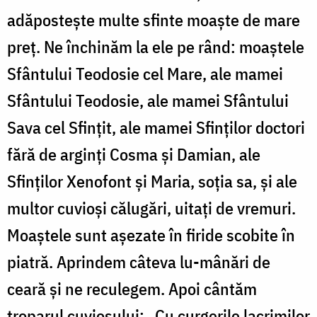
adăpostește multe sfinte moaște de mare
preț. Ne închinăm la ele pe rând: moaștele
Sfântului Teodosie cel Mare, ale mamei
Sfântului Teodosie, ale mamei Sfântului
Sava cel Sfințit, ale mamei Sfinților doctori
fără de arginți Cosma și Damian, ale
Sfinților Xenofont și Maria, soția sa, și ale
multor cuvioși călugări, uitați de vremuri.
Moaștele sunt așezate în firide scobite în
piatră. Aprindem câteva lu-mânări de
ceară și ne reculegem. Apoi cântăm
troparul cuviosului: „Cu curgerile lacrimilor