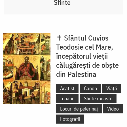
Sfinte
✝ Sfântul Cuvios
Teodosie cel Mare,
începătorul vieții
călugărești de obște
din Palestina
Acatist
Canon
Viață
Icoane
Sfinte moaște
Locuri de pelerinaj
Video
Fotografii