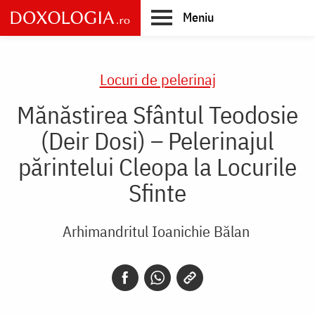
Skip
Meniu
to
main
Main
content
navigation
Locuri de pelerinaj
Mănăstirea Sfântul Teodosie
(Deir Dosi) – Pelerinajul
părintelui Cleopa la Locurile
Sfinte
Arhimandritul Ioanichie Bălan