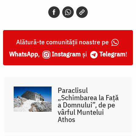
Alătură-te comunității noastre pe
WhatsApp
,
Instagram
și
Telegram
!
Paraclisul
„Schimbarea la Față
a Domnului”, de pe
vârful Muntelui
Athos