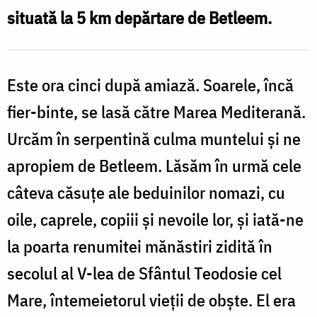
Foto:
situată la 5 km depărtare de Betleem.
Pr.
Silviu
Cluci
Este ora cinci după amiază. Soarele, încă
fier-binte, se lasă către Marea Mediterană.
Urcăm în serpentină culma muntelui și ne
apropiem de Betleem. Lăsăm în urmă cele
câteva căsuțe ale beduinilor nomazi, cu
oile, caprele, copiii și nevoile lor, și iată-ne
la poarta renumitei mănăstiri zidită în
secolul al V-lea de Sfântul Teodosie cel
Mare, întemeietorul vieții de obște. El era