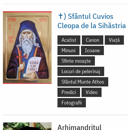
✝) Sfântul Cuvios
Cleopa de la Sihăstria
Acatist
Canon
Viață
Minuni
Icoane
Sfinte moaște
Locuri de pelerinaj
Sfântul Munte Athos
Predici
Video
Fotografii
Arhimandritul