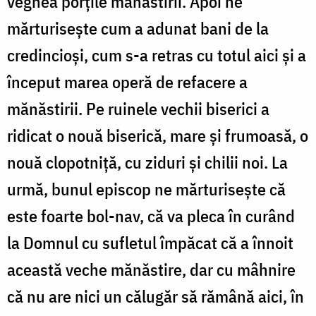
veghea porțile mănăstirii. Apoi ne
mărturisește cum a adunat bani de la
credincioși, cum s-a retras cu totul aici și a
început marea operă de refacere a
mănăstirii. Pe ruinele vechii biserici a
ridicat o nouă biserică, mare și frumoasă, o
nouă clopotniță, cu ziduri și chilii noi. La
urmă, bunul episcop ne mărturisește că
este foarte bol-nav, că va pleca în curând
la Domnul cu sufletul împăcat că a înnoit
această veche mănăstire, dar cu mâhnire
că nu are nici un călugăr să rămână aici, în