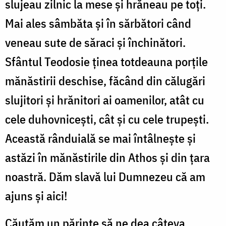
slujeau zilnic la mese și hrăneau pe toți.
Mai ales sâmbăta și în sărbători când
veneau sute de săraci și închinători.
Sfântul Teodosie ținea totdeauna porțile
mănăstirii deschise, făcând din călugări
slujitori și hrănitori ai oamenilor, atât cu
cele duhovnicești, cât și cu cele trupești.
Această rânduială se mai întâlnește și
astăzi în mănăstirile din Athos și din țara
noastră. Dăm slavă lui Dumnezeu că am
ajuns și aici!
Căutăm un părinte să ne dea câteva