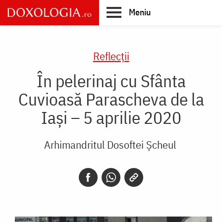
Skip
Meniu
to
main
Main
content
navigation
Reflecții
În pelerinaj cu Sfânta
Cuvioasă Parascheva de la
Iași – 5 aprilie 2020
Arhimandritul Dosoftei Șcheul