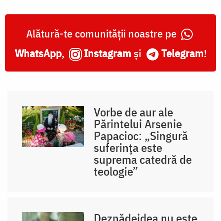
Alătură-te comunității noastre pe
WhatsApp
,
Instagram
și
Telegram
!
Vorbe de aur ale
Părintelui Arsenie
Papacioc: „Singură
suferința este
suprema catedră de
teologie”
Deznădejdea nu este