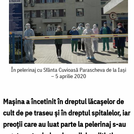
În
În pelerinaj cu Sfânta Cuvioasă Parascheva de la Iași
– 5 aprilie 2020
pelerinaj
cu
Sfânta
Maşina a încetinit în dreptul lăcaşelor de
Cuvioasă
cult de pe traseu și în dreptul spitalelor, iar
Parascheva
preoţii care au luat parte la pelerinaj s-au
de