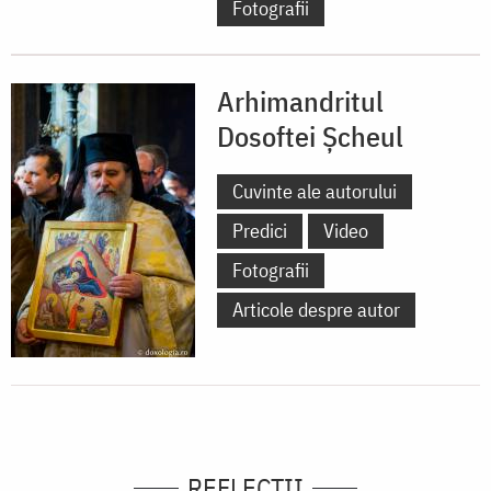
Fotografii
Arhimandritul
Dosoftei Șcheul
Cuvinte ale autorului
Predici
Video
Fotografii
Articole despre autor
REFLECȚII