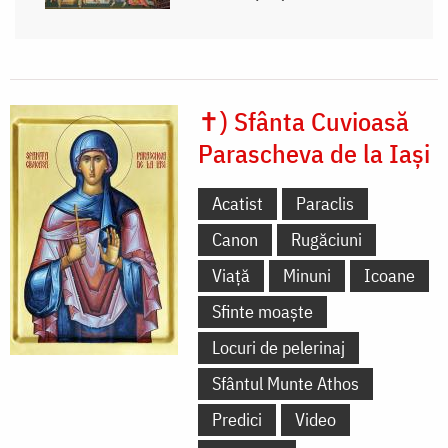
✝) Sfânta Cuvioasă
Parascheva de la Iași
Acatist
Paraclis
Canon
Rugăciuni
Viață
Minuni
Icoane
Sfinte moaște
Locuri de pelerinaj
Sfântul Munte Athos
Predici
Video