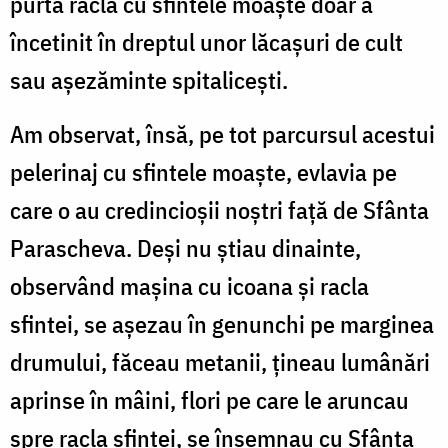
purta racla cu sfintele moaşte doar a
încetinit în dreptul unor lăcaşuri de cult
sau aşezăminte spitaliceşti.
Am observat, însă, pe tot parcursul acestui
pelerinaj cu sfintele moaște, evlavia pe
care o au credincioșii noștri față de Sfânta
Parascheva. Deși nu știau dinainte,
observând mașina cu icoana și racla
sfintei, se așezau în genunchi pe marginea
drumului, făceau metanii, țineau lumânări
aprinse în mâini, flori pe care le aruncau
spre racla sfintei, se însemnau cu Sfânta