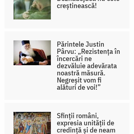
creștinească!
Părintele Justin
Pârvu: „Rezistența în
încercări ne
dezvăluie adevărata
noastră măsură.
Negreșit vom fi
alături de voi!”
Sfinții români,
expresia unității de
credință și de neam