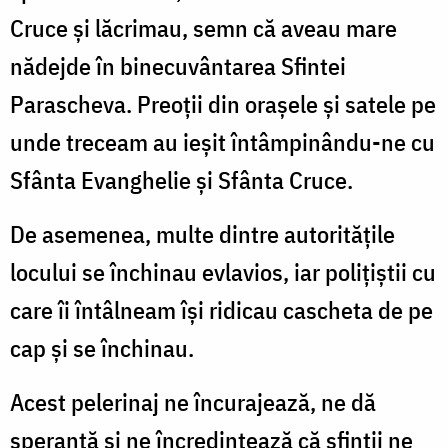
Cruce și lăcrimau, semn că aveau mare
nădejde în binecuvântarea Sfintei
Parascheva. Preoții din orașele și satele pe
unde treceam au ieșit întâmpinându-ne cu
Sfânta Evanghelie și Sfânta Cruce.
De asemenea, multe dintre autoritățile
locului se închinau evlavios, iar polițiștii cu
care îi întâlneam își ridicau cascheta de pe
cap și se închinau.
Acest pelerinaj ne încurajează, ne dă
speranță și ne încredințează că sfinții ne