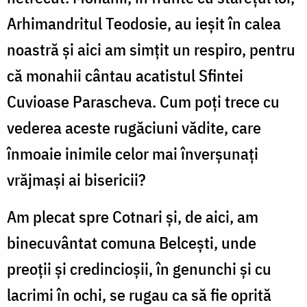
Arhimandritul Teodosie, au ieșit în calea
noastră și aici am simțit un respiro, pentru
că monahii cântau acatistul Sfintei
Cuvioase Parascheva. Cum poți trece cu
vederea aceste rugăciuni vădite, care
înmoaie inimile celor mai înverșunați
vrăjmași ai bisericii?
Am plecat spre Cotnari și, de aici, am
binecuvântat comuna Belcești, unde
preoții și credincioșii, în genunchi și cu
lacrimi în ochi, se rugau ca să fie oprită