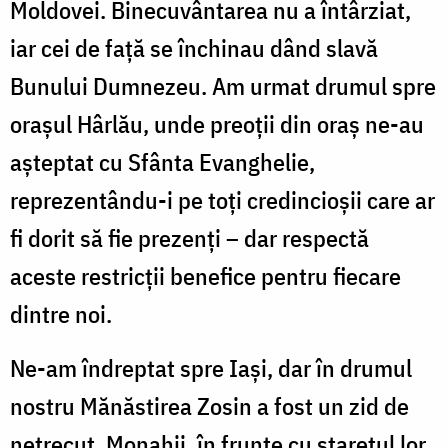
Moldovei. Binecuvântarea nu a întârziat,
iar cei de față se închinau dând slavă
Bunului Dumnezeu. Am urmat drumul spre
orașul Hârlău, unde preoții din oraș ne-au
așteptat cu Sfânta Evanghelie,
reprezentându-i pe toți credincioșii care ar
fi dorit să fie prezenți – dar respectă
aceste restricții benefice pentru fiecare
dintre noi.
Ne-am îndreptat spre Iași, dar în drumul
nostru Mănăstirea Zosin a fost un zid de
netrecut. Monahii, în frunte cu starețul lor,