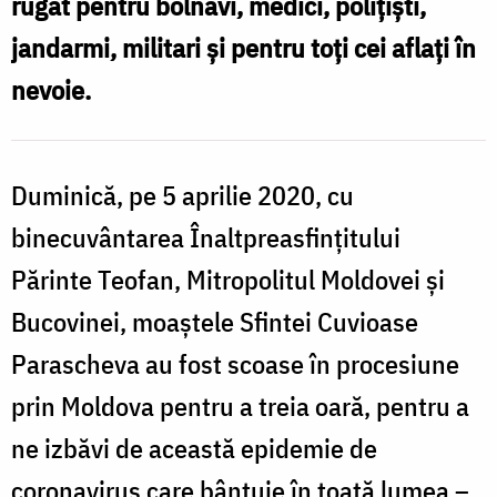
rugat pentru bolnavi, medici, poliţişti,
la
jandarmi, militari şi pentru toţi cei aflați în
Iași
nevoie.
–
5
aprilie
Duminică, pe 5 aprilie 2020, cu
2020
binecuvântarea Înaltpreasfințitului
Părinte Teofan, Mitropolitul Moldovei și
Bucovinei, moaștele Sfintei Cuvioase
Parascheva au fost scoase în procesiune
prin Moldova pentru a treia oară, pentru a
ne izbăvi de această epidemie de
coronavirus care bântuie în toată lumea –