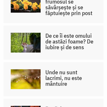
frumosul se
/
săvârșește și se
Foto:
făptuiește prin post
Bogdan
Zamfirescu
De ce îi este omului
de astăzi foame? De
iubire și de sens
Unde nu sunt
lacrimi, nu este
mântuire