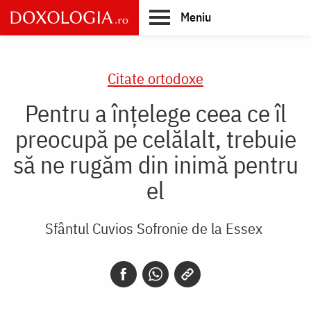
Skip
Meniu
to
main
Main
content
navigation
Citate ortodoxe
Pentru a înțelege ceea ce îl
preocupă pe celălalt, trebuie
să ne rugăm din inimă pentru
el
Sfântul Cuvios Sofronie de la Essex