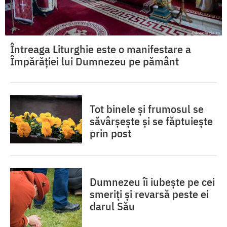
Întreaga Liturghie este o manifestare a
Împărăției lui Dumnezeu pe pământ
Tot binele și frumosul se
săvârșește și se făptuiește
prin post
Dumnezeu îi iubește pe cei
smeriți și revarsă peste ei
darul Său