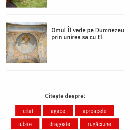
Omul Îl vede pe Dumnezeu
prin unirea sa cu El
Citește despre:
citat
agape
aproapele
iubire
dragoste
rugăciune