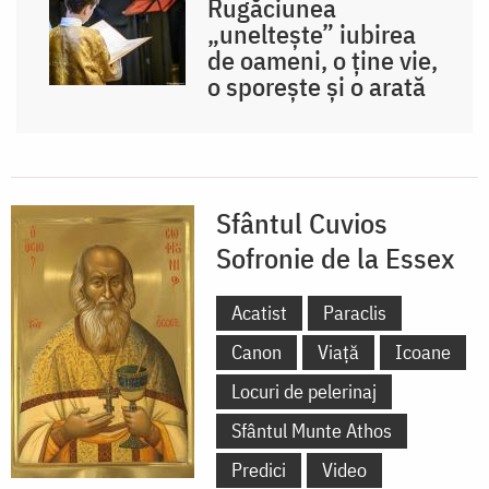
Rugăciunea
„uneltește” iubirea
de oameni, o ține vie,
o sporește și o arată
Sfântul Cuvios
Sofronie de la Essex
Acatist
Paraclis
Canon
Viață
Icoane
Locuri de pelerinaj
Sfântul Munte Athos
Predici
Video