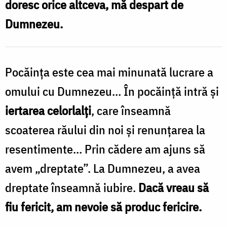
doresc orice altceva, mă despart de
a
Dumnezeu.
omului
cu
Dumnezeu
Pocăința este cea mai minunată lucrare a
/
omului cu Dumnezeu... În pocăință intră și
Foto:
iertarea celorlalți
, care înseamnă
Florentina
scoaterea răului din noi și renunțarea la
Mardari
resentimente... Prin cădere am ajuns să
avem „dreptate”. La Dumnezeu, a avea
dreptate înseamnă iubire.
Dacă vreau să
fiu fericit, am nevoie să produc fericire.