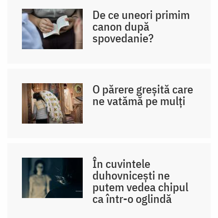
De ce uneori primim
canon după
spovedanie?
O părere greșită care
ne vatămă pe mulți
În cuvintele
duhovnicești ne
putem vedea chipul
ca într-o oglindă