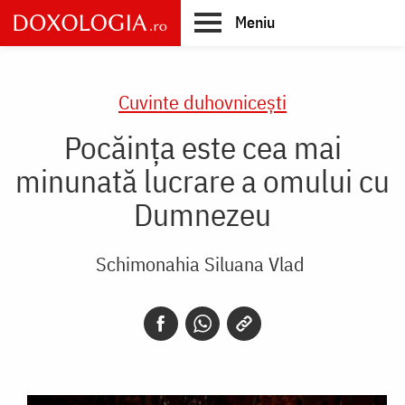
Skip
Meniu
to
main
Main
content
navigation
Cuvinte duhovnicești
Pocăința este cea mai
minunată lucrare a omului cu
Dumnezeu
Schimonahia Siluana Vlad