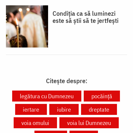
Condiția ca să luminezi
este să știi să te jertfești
Citește despre:
legătura cu Dumnezeu
pocăință
iertare
iubire
dreptate
voia omului
voia lui Dumnezeu