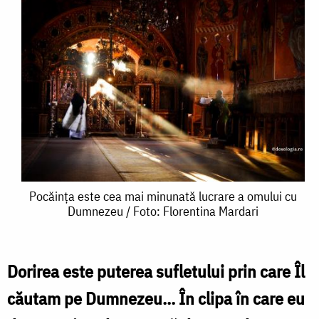
Pocăința
Pocăința este cea mai minunată lucrare a omului cu
Dumnezeu / Foto: Florentina Mardari
este
cea
mai
Dorirea este puterea sufletului prin care Îl
minunată
căutam pe Dumnezeu... În clipa în care eu
lucrare