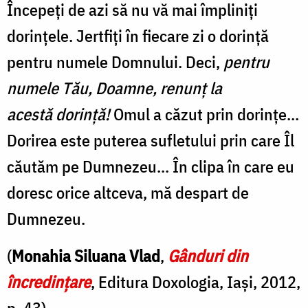
Începeți de azi să nu vă mai împliniți
dorințele. Jertfiți în fiecare zi o dorință
pentru numele Domnului. Deci,
pentru
numele Tău, Doamne, renunț la
acestă dorință!
Omul a căzut prin dorințe...
Dorirea este puterea sufletului prin care Îl
căutăm pe Dumnezeu... În clipa în care eu
doresc orice altceva, mă despart de
Dumnezeu.
(
Monahia Siluana Vlad
,
Gânduri din
încredințare
, Editura Doxologia, Iași, 2012,
p. 43)