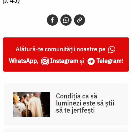
Alătură-te comunității noastre pe
WhatsApp
,
Instagram
și
Telegram
!
Condiția ca să
luminezi este să știi
să te jertfești